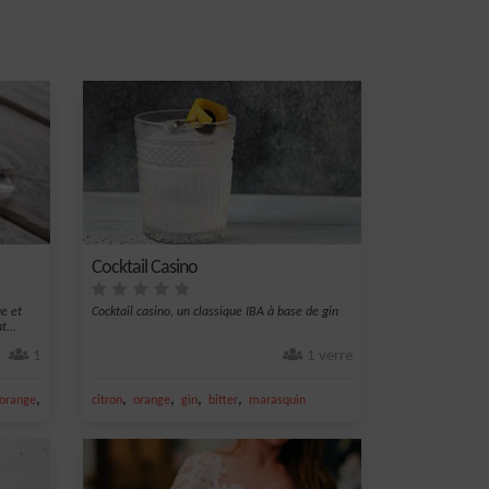
Cocktail Casino
e et
Cocktail casino, un classique IBA à base de gin
t...
1
1 verre
,
,
,
,
,
'orange
gin
citron
orange
gin
bitter
marasquin