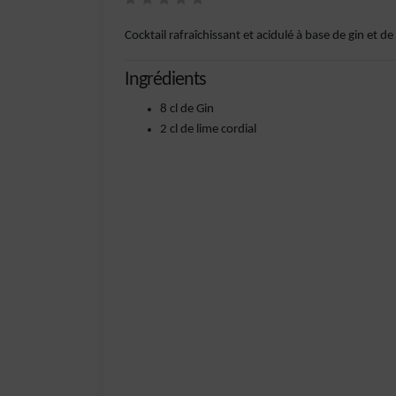
Cocktail rafraîchissant et acidulé à base de gin et de
Ingrédients
8 cl de Gin
2 cl de lime cordial