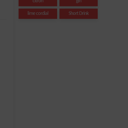
citron
gin
lime cordial
Short Drink