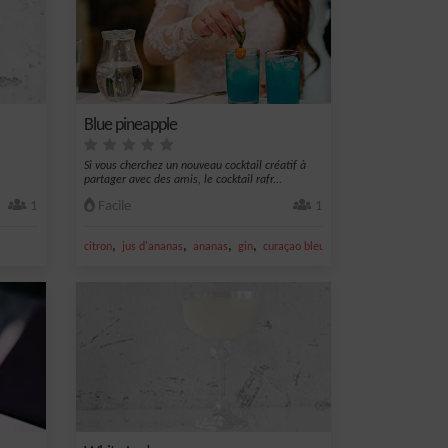
Blue pineapple
Si vous cherchez un nouveau cocktail créatif à
partager avec des amis, le cocktail rafr...
1
Facile
1
,
,
,
,
citron
jus d'ananas
ananas
gin
curaçao bleu