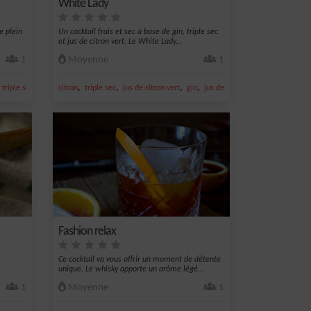
White Lady
e plein
Un cocktail frais et sec à base de gin, triple sec
et jus de citron vert. Le White Lady...
1
Moyenne
1
,
,
,
,
,
,
triple sec
gin
citron
triple sec
jus de citron vert
gin
jus de citron
Fashion relax
Ce cocktail va vous offrir un moment de détente
unique. Le whisky apporte un arôme légè...
1
Moyenne
1