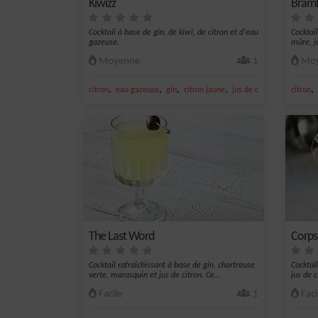
Kiwizz
Bram
Cocktail à base de gin, de kiwi, de citron et d'eau
Cocktai
gazeuse.
mûre, j
Moyenne
1
Moy
,
,
,
,
,
citron
eau gazeuse
gin
citron jaune
jus de citron jaune
citron
The Last Word
Corps
Cocktail rafraîchissant à base de gin, chartreuse
Cocktai
verte, marasquin et jus de citron. Ce...
jus de c
Facile
1
Faci