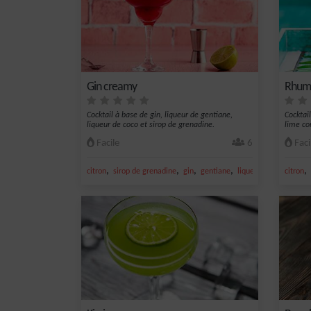
Gin creamy
Rhum 
Cocktail à base de gin, liqueur de gentiane,
Cocktail
liqueur de coco et sirop de grenadine.
lime cor
Facile
6
Faci
,
,
,
,
,
citron
sirop de grenadine
gin
gentiane
liqueur de coco
citron