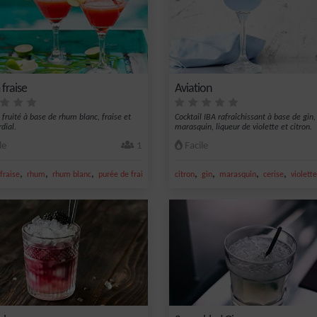
fraise
Aviation
 fruité à base de rhum blanc, fraise et
Cocktail IBA rafraîchissant à base de gin,
dial.
marasquin, liqueur de violette et citron.
le
1
Facile
,
,
,
,
,
,
,
fraise
rhum
rhum blanc
purée de fraise
citron
gin
marasquin
cerise
violette