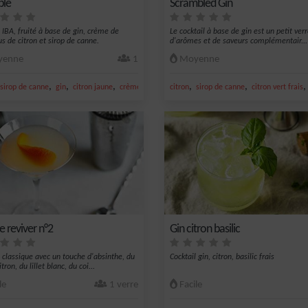
ble
Scrambled Gin
l IBA, fruité à base de gin, crème de
Le cocktail à base de gin est un petit verr
us de citron et sirop de canne.
d'arômes et de saveurs complémentair...
enne
1
Moyenne
,
,
,
,
,
sirop de canne
gin
citron jaune
crème de mûre
citron
sirop de canne
citron vert frais
e reviver n°2
Gin citron basilic
l classique avec un touche d'absinthe, du
Cocktail gin, citron, basilic frais
itron, du lillet blanc, du coi...
le
1 verre
Facile