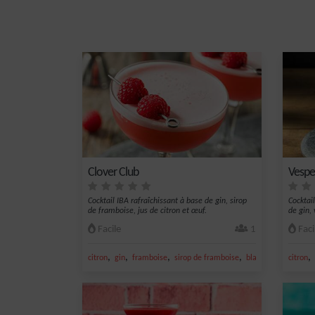
Clover Club
Vespe
Cocktail IBA rafraîchissant à base de gin, sirop
Cocktai
de framboise, jus de citron et œuf.
de gin, 
Facile
1
Faci
,
,
,
,
,
citron
gin
framboise
sirop de framboise
blanc d'oeuf
citron