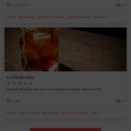
Moyenne
2
,
,
,
,
citron
citron jaune
jus de citron jaune
liqueur d'abricot
bourbon
Le Modernista
Cocktail rafraîchissant mais corsé à base de whisky, citron et miel.
Facile
1
,
,
,
,
citron
sirop de canne
citron jaune
jus de citron jaune
miel