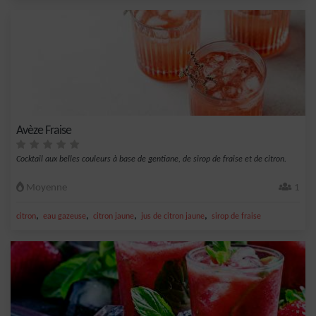
Avèze Fraise
Cocktail aux belles couleurs à base de gentiane, de sirop de fraise et de citron.
Moyenne
1
,
,
,
,
citron
eau gazeuse
citron jaune
jus de citron jaune
sirop de fraise