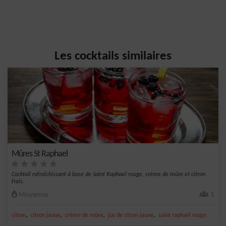
Les cocktails similaires
Mûres St Raphael
Cocktail rafraîchissant à base de Saint Raphael rouge, crème de mûre et citron
frais.
Moyenne
1
,
,
,
,
citron
citron jaune
crème de mûre
jus de citron jaune
saint raphaël rouge