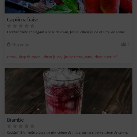
Caïpirinha fraise
Cocktail fruité et élégant à base de rhum, fraise, citron jaune et sirop de canne.
Moyenne
1
,
,
,
,
citron
sirop de canne
citron jaune
jus de citron jaune
rhum blanc 50°
Bramble
Cocktail IBA, fruité à base de gin, crème de mûre, jus de citron et sirop de canne.