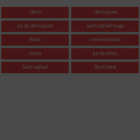
citron
citron jaune
jus de citron jaune
saint raphaël rouge
fraise
crème de fraise
creme
jus de citron
Saint raphael
Short Drink