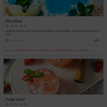
Fleur bleue
Cocktail rafraîchissant à base de gentiane, curaçao bleu, sirop de canne et citron
frais.
Moyenne
1
,
,
,
,
citron
sirop de canne
citron jaune
jus de citron jaune
curaçao bleu
Purple Street