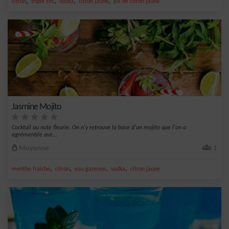
,
,
,
,
citron
triple sec
vodka
citron jaune
jus de citron jaune
Jasmine Mojito
Cocktail au note fleurie. On n'y retrouve la base d'un mojito que l'on a
agrémentée ave...
Moyenne
1
,
,
,
,
menthe fraîche
citron
eau gazeuse
vodka
citron jaune