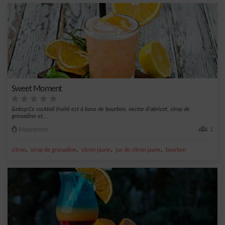
Sweet Moment
&nbsp;Ce cocktail fruité est à base de bourbon, nectar d'abricot, sirop de
grenadine et...
Moyenne
1
,
,
,
,
citron
sirop de grenadine
citron jaune
jus de citron jaune
bourbon