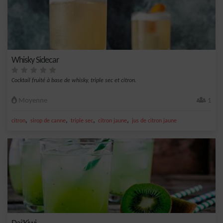
Whisky Sidecar
Cocktail fruité à base de whisky, triple sec et citron.
Moyenne
1
,
,
,
,
citron
sirop de canne
triple sec
citron jaune
jus de citron jaune