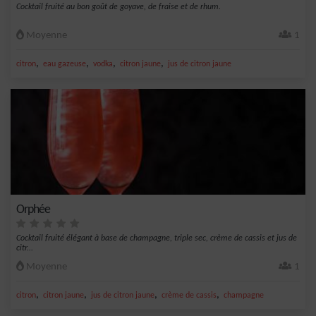
Cocktail fruité au bon goût de goyave, de fraise et de rhum.
Moyenne
1
,
,
,
,
citron
eau gazeuse
vodka
citron jaune
jus de citron jaune
Orphée
Cocktail fruité élégant à base de champagne, triple sec, crème de cassis et jus de
citr...
Moyenne
1
,
,
,
,
citron
citron jaune
jus de citron jaune
crème de cassis
champagne