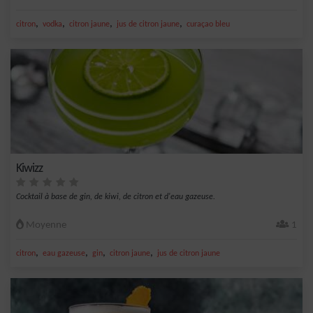
,
,
,
,
citron
vodka
citron jaune
jus de citron jaune
curaçao bleu
Kiwizz
Cocktail à base de gin, de kiwi, de citron et d'eau gazeuse.
Moyenne
1
,
,
,
,
citron
eau gazeuse
gin
citron jaune
jus de citron jaune