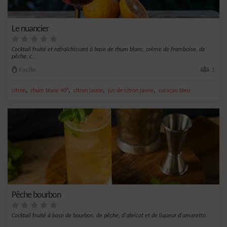
Le nuancier
Cocktail fruité et rafraîchissant à base de rhum blanc, crème de framboise, de
pêche, c...
Facile
1
,
,
,
,
citron
rhum blanc 40°
citron jaune
jus de citron jaune
curaçao bleu
Pêche bourbon
Cocktail fruité à base de bourbon, de pêche, d'abricot et de liqueur d'amaretto.