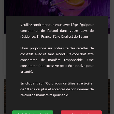
Veuillez confirmer que vous avez l'âge légal pour
consommer de l'alcool dans votre pays de
résidence. En France, l'âge légal est de 18 ans.
Violette
Nous proposons sur notre site des recettes de
Cocktail fruité aux couleurs magnifiques à base de vodka, de triple sec, de sirop de
vi...
cocktails avec et sans alcool. L'alcool doit être
Facile
1
consommé de manière responsable. Une
consommation excessive peut être nocive pour
,
,
,
,
citron
triple sec
vodka
citron jaune
jus de citron jaune
la santé.
En cliquant sur 'Oui', vous certifiez être âgé(e)
de 18 ans ou plus et acceptez de consommer de
l'alcool de manière responsable.