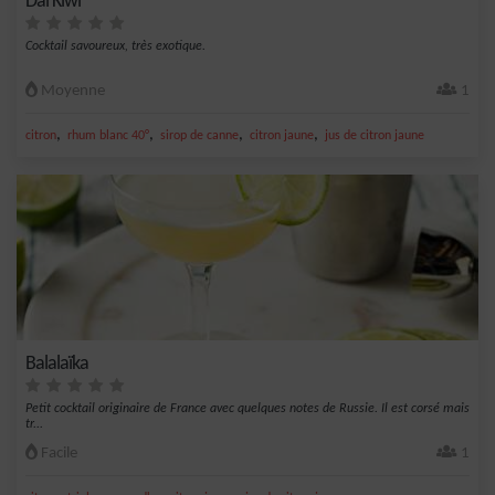
Dai’Kiwi
Cocktail savoureux, très exotique.
Moyenne
1
,
,
,
,
citron
rhum blanc 40°
sirop de canne
citron jaune
jus de citron jaune
Balalaïka
Petit cocktail originaire de France avec quelques notes de Russie. Il est corsé mais
tr...
Facile
1