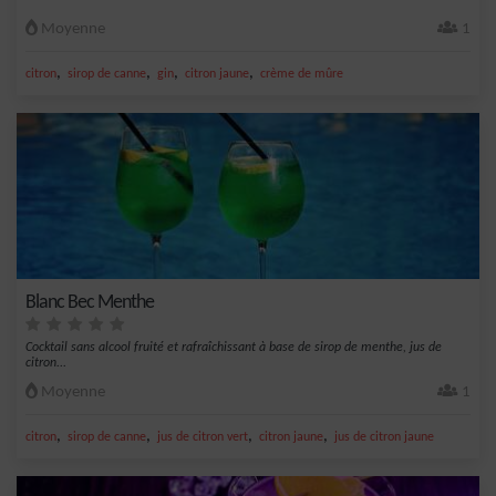
Moyenne
1
,
,
,
,
citron
sirop de canne
gin
citron jaune
crème de mûre
Blanc Bec Menthe
Cocktail sans alcool fruité et rafraîchissant à base de sirop de menthe, jus de
citron...
Moyenne
1
,
,
,
,
citron
sirop de canne
jus de citron vert
citron jaune
jus de citron jaune