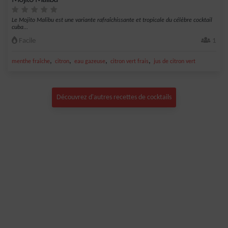
Le Mojito Malibu est une variante rafraîchissante et tropicale du célèbre cocktail
cuba...
Facile
1
,
,
,
,
menthe fraîche
citron
eau gazeuse
citron vert frais
jus de citron vert
Découvrez d'autres recettes de cocktails