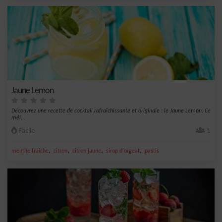
Jaune Lemon
Découvrez une recette de cocktail rafraîchissante et originale : le Jaune Lemon. Ce
mél...
Facile
1
,
,
,
,
menthe fraîche
citron
citron jaune
sirop d'orgeat
pastis