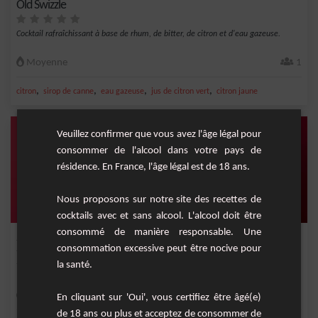
Old Swizzle
Cocktail rafraîchissant à base de rhum, de bitter, de citron et d'eau gazeuse.
Moyenne
1
,
,
,
,
citron
sirop de canne
eau gazeuse
jus de citron vert
citron jaune
Veuillez confirmer que vous avez l'âge légal pour
consommer de l'alcool dans votre pays de
résidence. En France, l'âge légal est de 18 ans.
Nous proposons sur notre site des recettes de
cocktails avec et sans alcool. L'alcool doit être
consommé de manière responsable. Une
Sage Passion
consommation excessive peut être nocive pour
la santé.
Très bon cocktail sans alcool à base de cerise, citron et fruit de la passion.
Facile
1
En cliquant sur 'Oui', vous certifiez être âgé(e)
de 18 ans ou plus et acceptez de consommer de