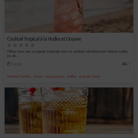
Cocktail Tropical à la Vodka et Goyave
Offrez-vous une escapade tropicale avec ce cocktail rafraîchissant mêlant vodka,
jus de...
Facile
1
,
,
,
,
menthe fraîche
citron
eau gazeuse
vodka
sirop de fraise