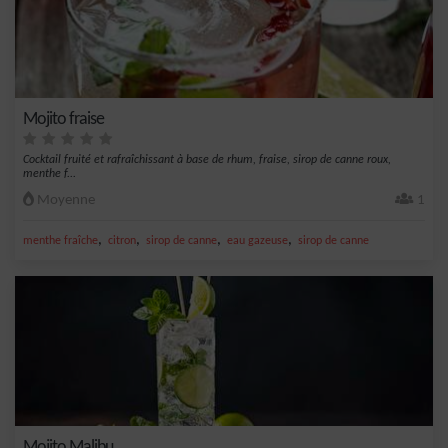
Mojito fraise
Cocktail fruité et rafraîchissant à base de rhum, fraise, sirop de canne roux,
menthe f...
Moyenne
1
,
,
,
,
menthe fraîche
citron
sirop de canne
eau gazeuse
sirop de canne
Mojito Malibu