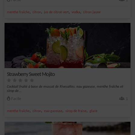
Facile
1
,
,
,
,
menthe fraîche
citron
jus de citron vert
vodka
citron jaune
Strawberry Sweet Mojito
Cocktail fruité à base de muscat de Rivesaltes, eau gazeuse, menthe fraîche et
sirop de...
Facile
1
,
,
,
,
menthe fraîche
citron
eau gazeuse
sirop de fraise
glace