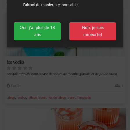
,
,
,
,
citron
eau gazeuse
jus de citron jaune
glace
jus de cerise
l'alcool de manière responsable.
Oui, j'ai plus de 18
Non, je suis
ans
mineur(e)
Ice vodka
Cocktail rafraîchissant à base de vodka, de menthe glaciale et de jus de citron.
Facile
1
,
,
,
,
citron
vodka
citron jaune
jus de citron jaune
limonade