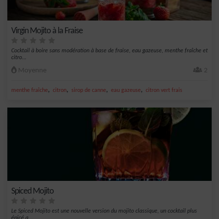
Virgin Mojito à la Fraise
Cocktail à boire sans modération à base de fraise, eau gazeuse, menthe fraîche et
citro...
Moyenne
2
,
,
,
,
menthe fraîche
citron
sirop de canne
eau gazeuse
citron vert frais
Spiced Mojito
Le Spiced Mojito est une nouvelle version du mojito classique, un cocktail plus
épicé a...