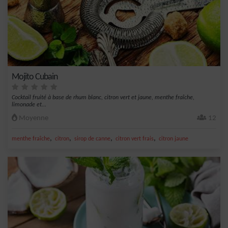
Mojito Cubain
Cocktail fruité à base de rhum blanc, citron vert et jaune, menthe fraîche,
limonade et...
Moyenne
12
,
,
,
,
menthe fraîche
citron
sirop de canne
citron vert frais
citron jaune