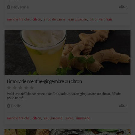
Moyenne
1
,
,
,
,
menthe fraîche
citron
sirop de canne
eau gazeuse
citron vert frais
Limonade menthe-gingembre au citron
Voici une délicieuse recette de limonade menthe-gingembre au citron, idéale
pour se raf...
Facile
1
,
,
,
,
menthe fraîche
citron
eau gazeuse
sucre
limonade