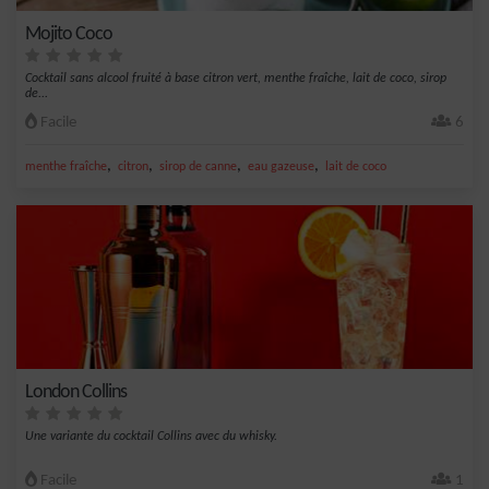
Mojito Coco
Cocktail sans alcool fruité à base citron vert, menthe fraîche, lait de coco, sirop
de...
Facile
6
,
,
,
,
menthe fraîche
citron
sirop de canne
eau gazeuse
lait de coco
London Collins
Une variante du cocktail Collins avec du whisky.
Facile
1