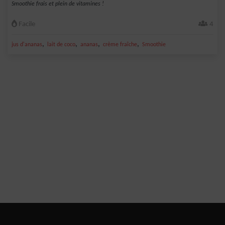
Smoothie frais et plein de vitamines !
Facile
4
,
,
,
,
jus d'ananas
lait de coco
ananas
crème fraîche
Smoothie