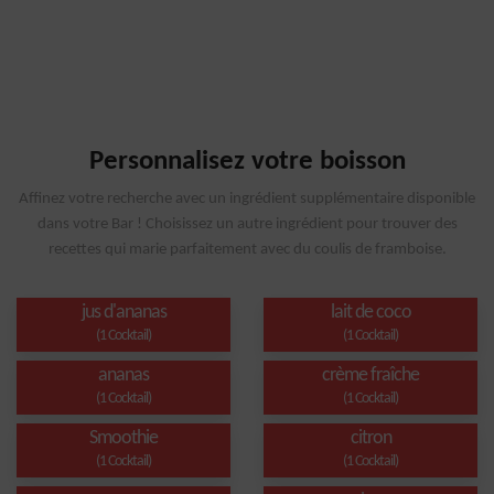
Personnalisez votre boisson
Affinez votre recherche avec un ingrédient supplémentaire disponible
dans votre Bar ! Choisissez un autre ingrédient pour trouver des
recettes qui marie parfaitement avec du coulis de framboise.
jus d'ananas
lait de coco
(1 Cocktail)
(1 Cocktail)
ananas
crème fraîche
(1 Cocktail)
(1 Cocktail)
Smoothie
citron
(1 Cocktail)
(1 Cocktail)