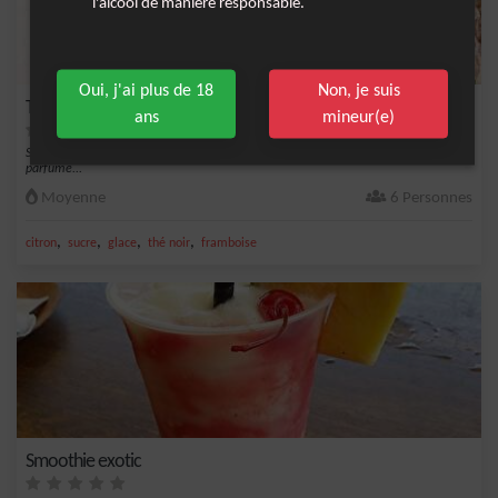
l'alcool de manière responsable.
Oui, j'ai plus de 18
Non, je suis
Thé glacé pêche et framboise
ans
mineur(e)
Savourez ce délicieux thé glacé aux pêches et aux framboises, rafraîchissant et
parfumé...
Moyenne
6 Personnes
,
,
,
,
citron
sucre
glace
thé noir
framboise
Smoothie exotic