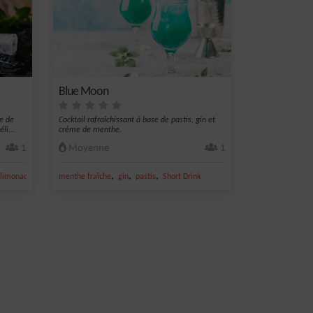
Blue Moon
e de
Cocktail rafraîchissant à base de pastis, gin et
li...
crème de menthe.
1
Moyenne
1
,
,
,
,
limonade
creme
menthe fraîche
gin
pastis
Short Drink