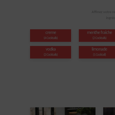
Affinez votre r
ingré
creme
menthe fraîche
(4 Cocktails)
(2 Cocktails)
vodka
limonade
(2 Cocktails)
(1 Cocktail)