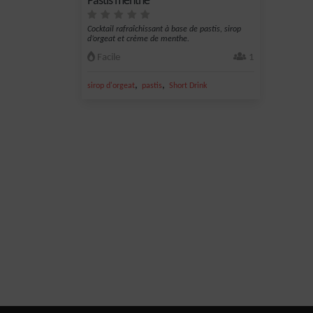
Pastis menthe
Cocktail rafraîchissant à base de pastis, sirop
d’orgeat et crème de menthe.
Facile
1
,
,
sirop d'orgeat
pastis
Short Drink