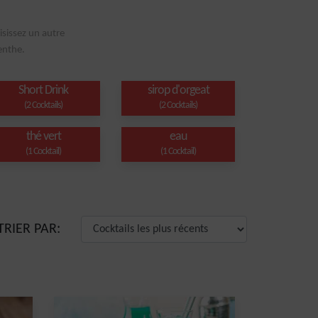
isissez un autre
enthe.
Short Drink
sirop d'orgeat
(2 Cocktails)
(2 Cocktails)
thé vert
eau
(1 Cocktail)
(1 Cocktail)
TRIER PAR: