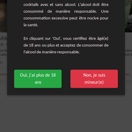
cocktails avec et sans alcool. L'alcool doit être
consommé de manière responsable. Une
consommation excessive peut être nocive pour
la santé.
 Frisson à la Menthe
White Spider
En cliquant sur 'Oui', vous certifiez être âgé(e)
de 18 ans ou plus et acceptez de consommer de
ez le Vodka Frisson à la Menthe, un
&nbsp;Un cocktail à base de vodka, crèm
l'alcool de manière responsable.
 rafraîchissant et vivifiant, parfai...
menthe, sirop d'orgeat et limonade est dé
le
1
Moyenne
,
,
,
creme
Oui, j'ai plus de 18
menthe fraîche
Non, je suis
vodka
sirop d'orgeat
ans
mineur(e)