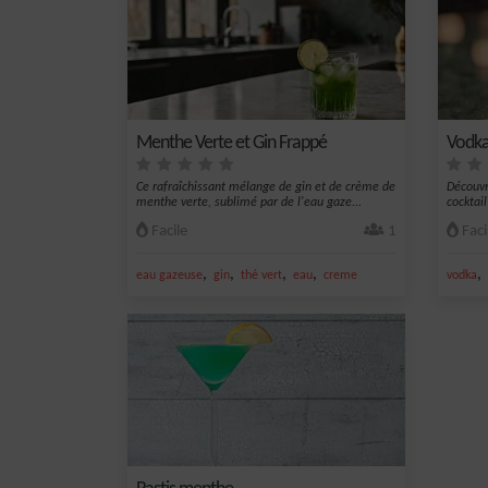
Menthe Verte et Gin Frappé
Vodka
Ce rafraîchissant mélange de gin et de crème de
Découvr
menthe verte, sublimé par de l'eau gaze...
cocktail
Facile
1
Faci
,
,
,
,
,
eau gazeuse
gin
thé vert
eau
creme
vodka