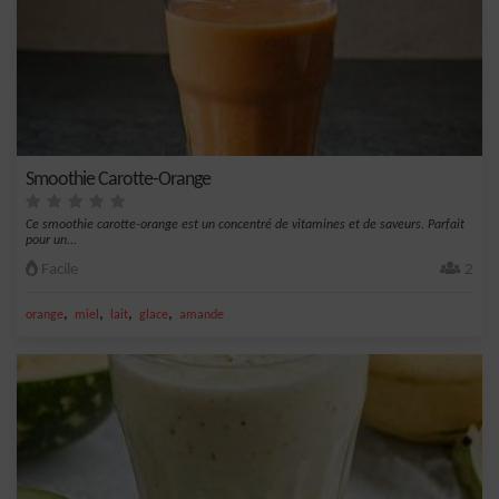
Smoothie Carotte-Orange
Ce smoothie carotte-orange est un concentré de vitamines et de saveurs. Parfait
pour un...
Facile
2
,
,
,
,
orange
miel
lait
glace
amande