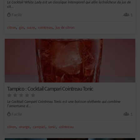
Le Cocktail White Lady est un classique intemporel qui allie la fraîcheur du jus de
cit...
Facile
1
,
,
,
,
citron
gin
sucre
cointreau
jus de citron
Tampico : Cocktail Campari Cointreau Tonic
Le Cocktail Campari Cointreau Tonic est une boisson vivifiante qui combine
l'amertume d...
Facile
1
,
,
,
,
citron
orange
campari
tonic
cointreau