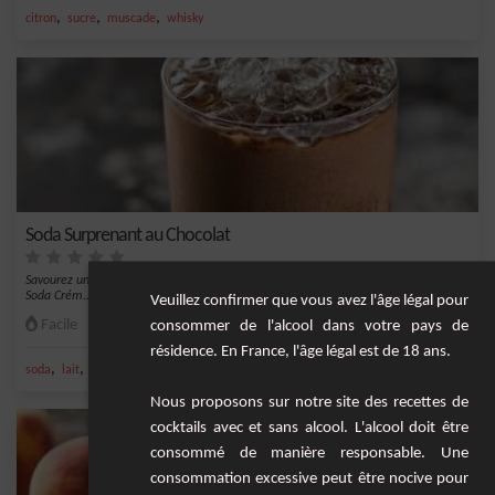
,
,
,
citron
sucre
muscade
whisky
Soda Surprenant au Chocolat
Savourez une touche moderne des boissons classiques des soda-shops avec notre
Soda Crém...
Veuillez confirmer que vous avez l'âge légal pour
Facile
6
consommer de l'alcool dans votre pays de
résidence. En France, l'âge légal est de 18 ans.
,
,
,
,
soda
lait
cola
sirop de chocolat
chocolat
Nous proposons sur notre site des recettes de
cocktails avec et sans alcool. L'alcool doit être
consommé de manière responsable. Une
consommation excessive peut être nocive pour