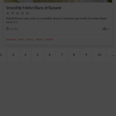
Smoothie Melon Blanc et Banane
Rafraîchissez-vous avec ce smoothie doux et onctueux qui marie le melon blanc
sucré à l...
Facile
2
,
,
,
,
banane
miel
sucre
mûre
melon
2
3
4
5
6
7
8
9
10
…