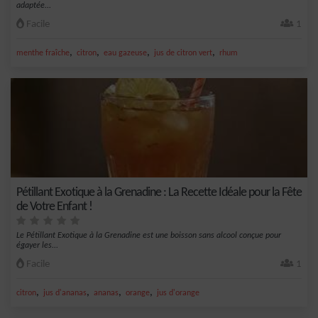
adaptée...
Facile
1
,
,
,
,
menthe fraîche
citron
eau gazeuse
jus de citron vert
rhum
Pétillant Exotique à la Grenadine : La Recette Idéale pour la Fête
de Votre Enfant !
Le Pétillant Exotique à la Grenadine est une boisson sans alcool conçue pour
égayer les...
Facile
1
,
,
,
,
citron
jus d'ananas
ananas
orange
jus d'orange