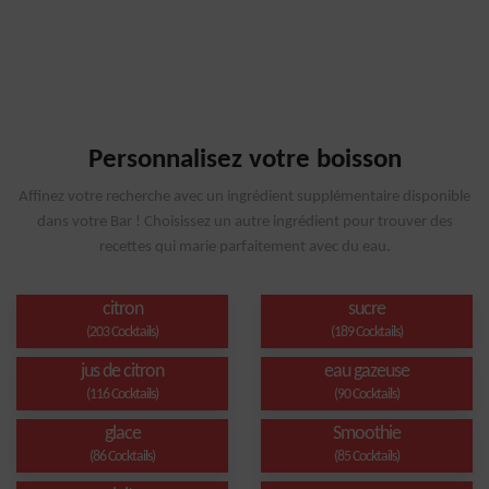
Personnalisez votre boisson
Affinez votre recherche avec un ingrédient supplémentaire disponible
dans votre Bar ! Choisissez un autre ingrédient pour trouver des
recettes qui marie parfaitement avec du eau.
citron
sucre
(203 Cocktails)
(189 Cocktails)
jus de citron
eau gazeuse
(116 Cocktails)
(90 Cocktails)
glace
Smoothie
(86 Cocktails)
(85 Cocktails)