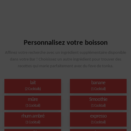
Personnalisez votre boisson
Affinez votre recherche avec un ingrédient supplémentaire disponible
dans votre Bar ! Choisissez un autre ingrédient pour trouver des
recettes qui marie parfaitement avec du feve de tonka.
lait
banane
(2 Cocktails)
(1 Cocktail)
mûre
Smoothie
(1 Cocktail)
(1 Cocktail)
rhum ambré
expresso
(1 Cocktail)
(1 Cocktail)