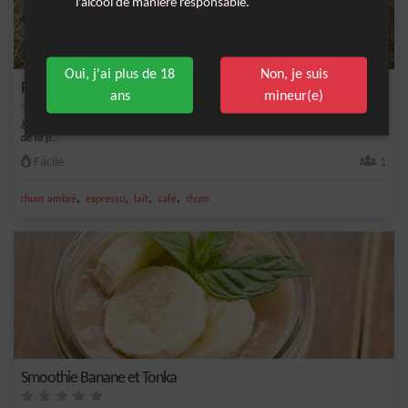
l'alcool de manière responsable.
Oui, j'ai plus de 18
Non, je suis
Passion Expresso
ans
mineur(e)
&nbsp;Ce cocktail avec alcool est composé de rhum, de café expresso et de fruit
de la p...
Facile
1
,
,
,
,
rhum ambré
expresso
lait
café
rhum
Smoothie Banane et Tonka