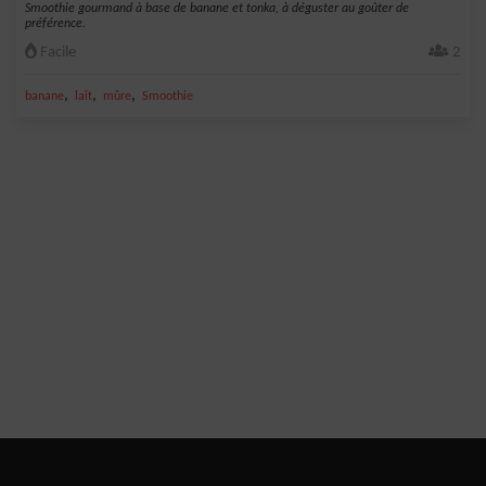
Smoothie gourmand à base de banane et tonka, à déguster au goûter de
préférence.
Facile
2
,
,
,
banane
lait
mûre
Smoothie