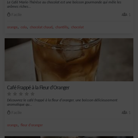
Le Café Marie-Thérèse au chocolat est une boisson gourmande qui mêle les
arômes riches...
Facile
1
,
,
,
,
orange
cola
chocolat chaud
chantilly
chocolat
Café Frappé à la Fleur d'Oranger
Découvrez le café frappé à la fleur d'oranger, une boisson délicieusement
aromatique qu...
Facile
1
,
orange
fleur d'oranger