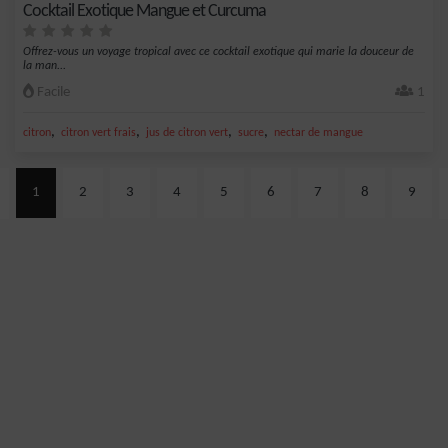
Cocktail Exotique Mangue et Curcuma
Offrez-vous un voyage tropical avec ce cocktail exotique qui marie la douceur de
la man...
Facile
1
,
,
,
,
citron
citron vert frais
jus de citron vert
sucre
nectar de mangue
1
2
3
4
5
6
7
8
9