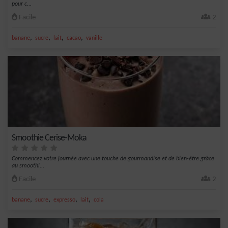
pour c...
Facile
2
,
,
,
,
banane
sucre
lait
cacao
vanille
Smoothie Cerise-Moka
Commencez votre journée avec une touche de gourmandise et de bien-être grâce
au smoothi...
Facile
2
,
,
,
,
banane
sucre
expresso
lait
cola