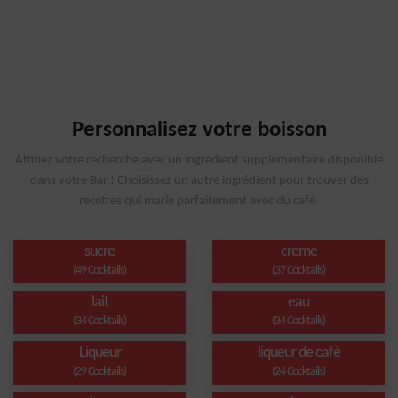
Personnalisez votre boisson
Affinez votre recherche avec un ingrédient supplémentaire disponible
dans votre Bar ! Choisissez un autre ingrédient pour trouver des
recettes qui marie parfaitement avec du café.
sucre
creme
(49 Cocktails)
(37 Cocktails)
lait
eau
(34 Cocktails)
(34 Cocktails)
Liqueur
liqueur de café
(29 Cocktails)
(24 Cocktails)