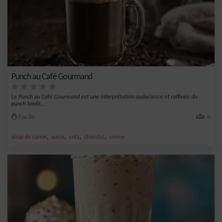
Punch au Café Gourmand
Le Punch au Café Gourmand est une interprétation audacieuse et raffinée du
punch tradit...
Facile
4
,
,
,
,
sirop de canne
sucre
cola
chocolat
creme