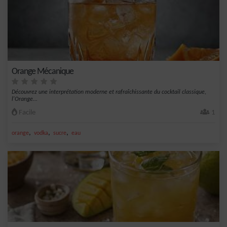
Orange Mécanique
Découvrez une interprétation moderne et rafraîchissante du cocktail classique,
l'Orange...
Facile
1
,
,
,
orange
vodka
sucre
eau