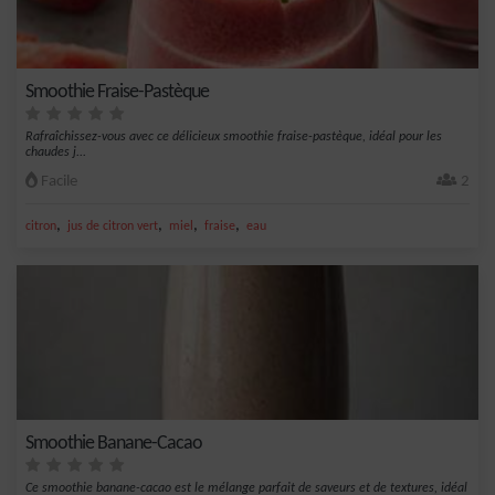
Smoothie Fraise-Pastèque
Rafraîchissez-vous avec ce délicieux smoothie fraise-pastèque, idéal pour les
chaudes j...
Facile
2
,
,
,
,
citron
jus de citron vert
miel
fraise
eau
Smoothie Banane-Cacao
Ce smoothie banane-cacao est le mélange parfait de saveurs et de textures, idéal