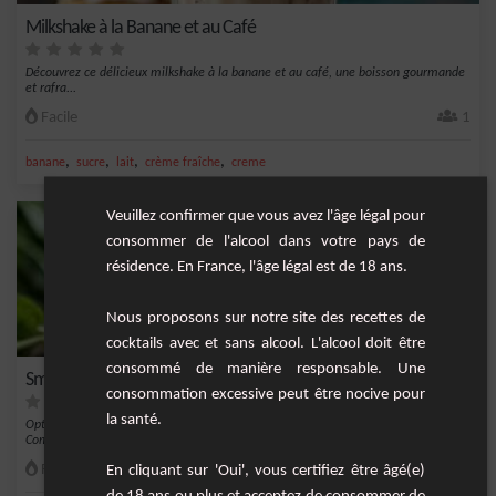
Milkshake à la Banane et au Café
Découvrez ce délicieux milkshake à la banane et au café, une boisson gourmande
et rafra...
Facile
1
,
,
,
,
banane
sucre
lait
crème fraîche
creme
Veuillez confirmer que vous avez l'âge légal pour
consommer de l'alcool dans votre pays de
résidence. En France, l'âge légal est de 18 ans.
Nous proposons sur notre site des recettes de
cocktails avec et sans alcool. L'alcool doit être
consommé de manière responsable. Une
Smoothie Baies-Épinard
consommation excessive peut être nocive pour
la santé.
Optez pour un smoothie plein de vitalité avec ce mélange riche en nutriments.
Combinais...
Facile
1
En cliquant sur 'Oui', vous certifiez être âgé(e)