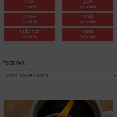
citron
glace
(21 Cocktails)
(21 Cocktails)
cannelle
vanille
(20 Cocktails)
(20 Cocktails)
jus de citron
orange
(16 Cocktails)
(15 Cocktails)
TRIER PAR: