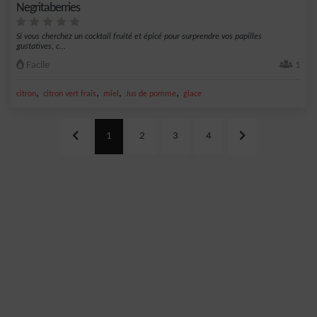
Negritaberries
Si vous cherchez un cocktail fruité et épicé pour surprendre vos papilles
gustatives, c...
Facile
1
,
,
,
,
citron
citron vert frais
miel
Jus de pomme
glace
1
2
3
4