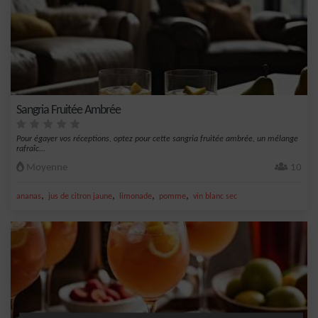
Sangria Fruitée Ambrée
Pour égayer vos réceptions, optez pour cette sangria fruitée ambrée, un mélange
rafraîc...
Moyenne
10
,
,
,
,
ananas
jus de citron jaune
limonade
pomme
vin blanc sec