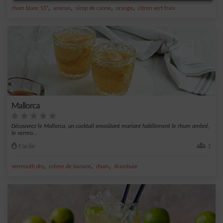
,
,
,
,
rhum blanc 55°
ananas
sirop de canne
orange
citron vert frais
Mallorca
Découvrez le Mallorca, un cocktail envoûtant mariant habilement le rhum ambré,
le vermo...
Facile
1
,
,
,
vermouth dry
crème de banane
rhum
drambuie