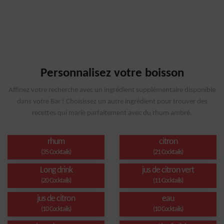
Personnalisez votre boisson
Affinez votre recherche avec un ingrédient supplémentaire disponible
dans votre Bar ! Choisissez un autre ingrédient pour trouver des
recettes qui marie parfaitement avec du rhum ambré.
rhum
citron
(35 Cocktails)
(21 Cocktails)
Long drink
jus de citron vert
(20 Cocktails)
(11 Cocktails)
jus de citron
eau
(10 Cocktails)
(10 Cocktails)