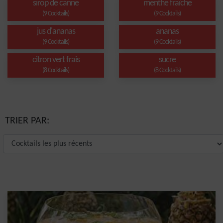
sirop de canne
menthe fraîche
(9 Cocktails)
(9 Cocktails)
jus d'ananas
ananas
(9 Cocktails)
(9 Cocktails)
citron vert frais
sucre
(8 Cocktails)
(8 Cocktails)
TRIER PAR: