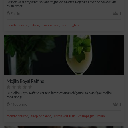
Laissez-vous emporter par une vague de saveurs tropicales avec ce cocktail au
rhum ambr...
Facile
1
,
,
,
,
menthe fraîche
citron
eau gazeuse
sucre
glace
Mojito Royal Raffiné
Le Mojito Royal Raffiné est une interprétation élégante du classique mojito,
rehaussé p...
Moyenne
1
,
,
,
,
menthe fraîche
sirop de canne
citron vert frais
champagne
rhum