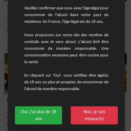
Sangria Tropicale Rosée
Veuillez confirmer que vous avez l'âge légal pour
consommer de l'alcool dans votre pays de
Savourez cette Sangria Tropicale Rosée, parfaite pour rafraîchir vos étés ou pour
résidence. En France, l'âge légal est de 18 ans.
égaye...
Moyenne
10
Nous proposons sur notre site des recettes de
cocktails avec et sans alcool. L'alcool doit être
,
,
,
,
citron
sirop de canne
jus d'orange
jus de citron jaune
vin rosé
consommé de manière responsable. Une
consommation excessive peut être nocive pour
la santé.
En cliquant sur 'Oui', vous certifiez être âgé(e)
de 18 ans ou plus et acceptez de consommer de
l'alcool de manière responsable.
Punch Pot-au-rhum Tropical
Oui, j'ai plus de 18
Non, je suis
Le Punch Pot-au-rhum Tropical est une invitation au voyage, un dépaysement
gustatif ave...
ans
mineur(e)
Moyenne
15