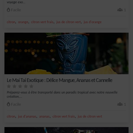
voyage exo...
Facile
1
,
,
,
,
citron
orange
citron vert frais
jus de citron vert
jus d'orange
Le Mai Tai Exotique : Délice Mangue, Ananas et Cannelle
Préparez-vous à être transporté dans un paradis tropical avec notre nouvelle
création,...
Facile
1
,
,
,
,
citron
jus d'ananas
ananas
citron vert frais
jus de citron vert