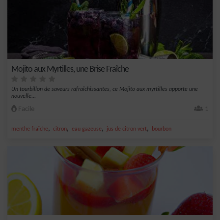
Mojito aux Myrtilles, une Brise Fraîche
Un tourbillon de saveurs rafraîchissantes, ce Mojito aux myrtilles apporte une
nouvelle...
Facile
1
,
,
,
,
menthe fraîche
citron
eau gazeuse
jus de citron vert
bourbon