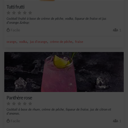
Tutti frutti
Cocktail fruité à base de crème de pêche, vodka, liqueur de fraise et jus
d'orange.&nbsp;
Facile
1
,
,
,
,
orange
vodka
jus d'orange
crème de pêche
fraise
Panthère rose
Cocktail à base de rhum, crème de pêche, liqueur de fraise, jus de citron et
d'ananas.
Facile
1