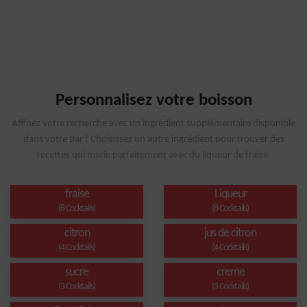
Personnalisez votre boisson
Affinez votre recherche avec un ingrédient supplémentaire disponible
dans votre Bar ! Choisissez un autre ingrédient pour trouver des
recettes qui marie parfaitement avec du liqueur de fraise.
fraise
Liqueur
(8 Cocktails)
(8 Cocktails)
citron
jus de citron
(4 Cocktails)
(4 Cocktails)
sucre
creme
(3 Cocktails)
(3 Cocktails)