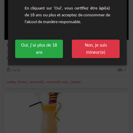
En cliquant sur 'Oui', vous certifiez être âgé(e)
de 18 ans ou plus et acceptez de consommer de
l'alcool de manière responsable.
Oui, j'ai plus de 18
Non, je suis
Vodka fraise
ans
mineur(e)
Cocktail fruité à base de vodka, vermouth rosé et liqueur de fraise, un délice !
Facile
1
,
,
,
,
vodka
fraise
vermouth
vermouth rose
Liqueur