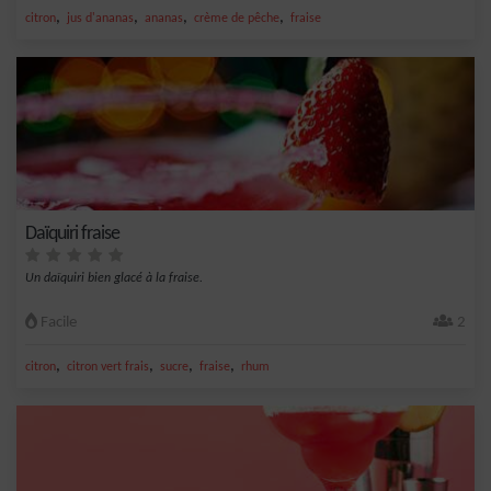
,
,
,
,
citron
jus d'ananas
ananas
crème de pêche
fraise
Daïquiri fraise
Un daïquiri bien glacé à la fraise.
Facile
2
,
,
,
,
citron
citron vert frais
sucre
fraise
rhum