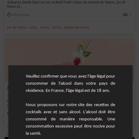
&nbsp;Le Dandy Daze est un cocktail fruité à base de muscat de Samos, jus de
fraise et...
Moyenne
1
,
,
,
,
jus de fraise
sucre
fraise
cerise
liqueur de cerise
Veuillez confirmer que vous avez l'âge légal pour
consommer de l'alcool dans votre pays de
Marie
résidence. En France, l'âge légal est de 18 ans.
Cocktail très fruité qui rappelle les douce soirée d'été les pieds dans l'eau. A
Nous proposons sur notre site des recettes de
dégust...
cocktails avec et sans alcool. L'alcool doit être
Facile
1
consommé de manière responsable. Une
consommation excessive peut être nocive pour
,
,
,
,
crème de mûre
fraise
mûre
cerise
liqueur de cerise
la santé.