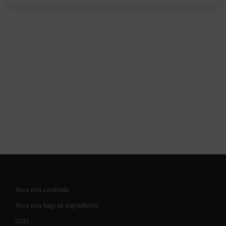
Tous nos cocktails
Tous nos tags et ingrédients
CGU