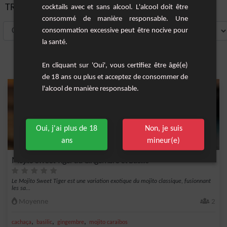
TRIER PAR:
cocktails avec et sans alcool. L'alcool doit être
consommé de manière responsable. Une
consommation excessive peut être nocive pour
la santé.
En cliquant sur 'Oui', vous certifiez être âgé(e)
de 18 ans ou plus et acceptez de consommer de
l'alcool de manière responsable.
Oui, j'ai plus de 18
Non, je suis
ans
mineur(e)
Mojito Sweet Tiger au Gingembre et Basilic
Le Mojito Sweet Tiger est une variation exotique du mojito classique, fusionnant
les sa...
Moyenne
2
,
,
,
cachaça
basilic
gingembre
mojito caraibos