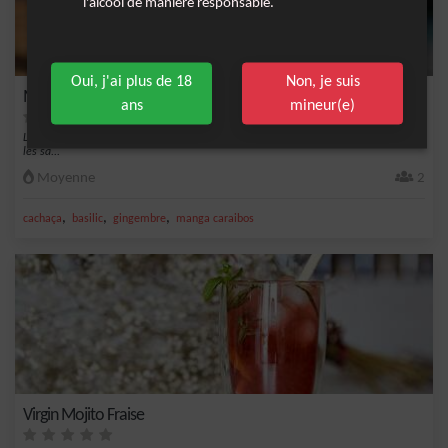
l'alcool de manière responsable.
Oui, j'ai plus de 18
Non, je suis
Mojito Sweet Tiger au Gingembre et Basilic
ans
mineur(e)
Le Mojito Sweet Tiger est une variation exotique du mojito classique, fusionnant
les sa...
Moyenne
2
,
,
,
cachaça
basilic
gingembre
manga caraibos
Virgin Mojito Fraise