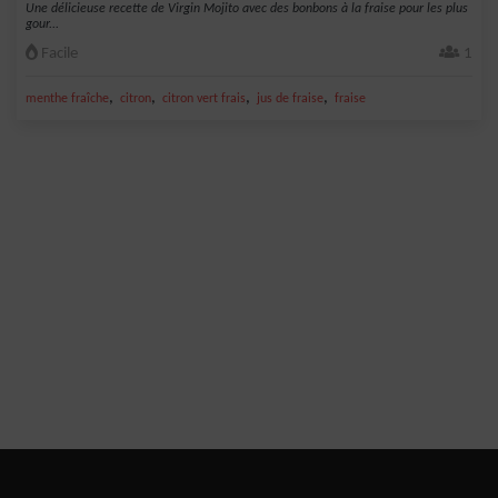
Une délicieuse recette de Virgin Mojito avec des bonbons à la fraise pour les plus
gour...
Facile
1
,
,
,
,
menthe fraîche
citron
citron vert frais
jus de fraise
fraise