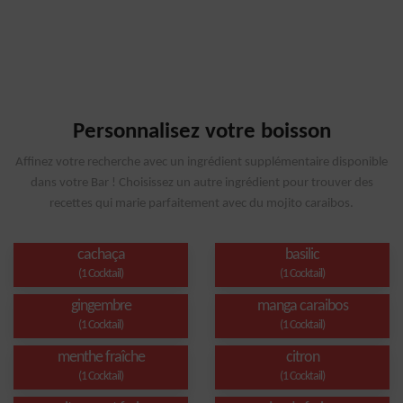
Personnalisez votre boisson
Affinez votre recherche avec un ingrédient supplémentaire disponible
dans votre Bar ! Choisissez un autre ingrédient pour trouver des
recettes qui marie parfaitement avec du mojito caraibos.
cachaça
basilic
(1 Cocktail)
(1 Cocktail)
gingembre
manga caraibos
(1 Cocktail)
(1 Cocktail)
menthe fraîche
citron
(1 Cocktail)
(1 Cocktail)