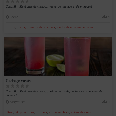
Cocktail fruité à base de cachaça, nectar de mangue et de maracujà.
Facile
1
,
,
,
,
ananas
cachaça
nectar de maracujà
nectar de mangue
mangue
Cachaça cassis
Cocktail fruité à base de cachaça, crème de cassis, nectar de citron, sirop de
canne et...
Moyenne
1
,
,
,
,
citron
sirop de canne
cachaça
citron vert frais
crème de cassis