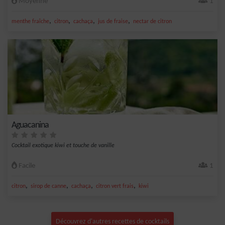
Moyenne
1
,
,
,
,
menthe fraîche
citron
cachaça
jus de fraise
nectar de citron
Aguacanina
Cocktail exotique kiwi et touche de vanille
Facile
1
,
,
,
,
citron
sirop de canne
cachaça
citron vert frais
kiwi
Découvrez d'autres recettes de cocktails