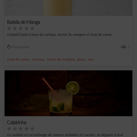
Batida de Manga
Cocktail fruité à base de cachaça, nectar de mangue et sirop de canne.
Moyenne
1
,
,
,
,
sirop de canne
cachaça
nectar de mangue
glace
eau
Caïpirinha
Ce cocktail est un mélange de saveurs acidulées et sucrées. Se déguste à tout