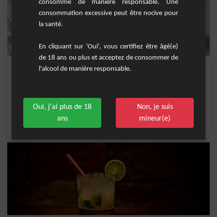
consommé de manière responsable. Une
consommation excessive peut être nocive pour
la santé.
En cliquant sur 'Oui', vous certifiez être âgé(e)
de 18 ans ou plus et acceptez de consommer de
Virgin Mojito Fraise
l'alcool de manière responsable.
Une délicieuse recette de Virgin Mojito avec des bonbons à la fraise pour les plus
gour...
Facile
1
Oui, j'ai plus de 18
Non, je suis
ans
mineur(e)
,
,
,
,
menthe fraîche
citron
citron vert frais
jus de fraise
fraise