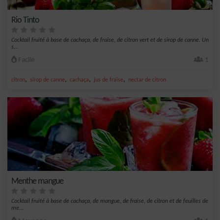
Rio Tinto
Cocktail fruité à base de cachaça, de fraise, de citron vert et de sirop de canne. Un
s...
Facile
1
,
,
,
,
citron
sirop de canne
cachaça
jus de fraise
nectar de citron
Menthe mangue
Cocktail fruité à base de cachaça, de mangue, de fraise, de citron et de feuilles de
me...