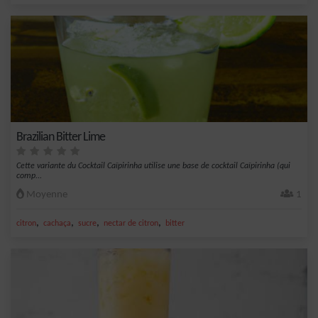
Brazilian Bitter Lime
Cette variante du Cocktail Caïpirinha utilise une base de cocktail Caïpirinha (qui
comp...
Moyenne
1
,
,
,
,
citron
cachaça
sucre
nectar de citron
bitter