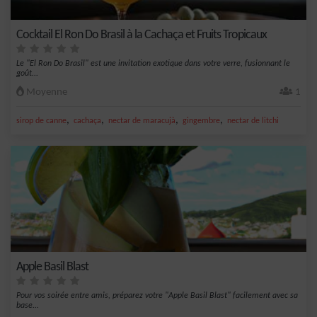
Cocktail El Ron Do Brasil à la Cachaça et Fruits Tropicaux
Le "El Ron Do Brasil" est une invitation exotique dans votre verre, fusionnant le
goût...
Moyenne
1
,
,
,
,
sirop de canne
cachaça
nectar de maracujà
gingembre
nectar de litchi
Apple Basil Blast
Pour vos soirée entre amis, préparez votre "Apple Basil Blast" facilement avec sa
base...