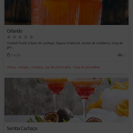
Orlando
Cocktail fruité à base de cachaça, liqueur d'abricot, nectar de cranberry, sirop de
gre...
Facile
1
,
,
,
,
citron
orange
cachaça
jus de citron vert
sirop de grenadine
Samba Cachaça