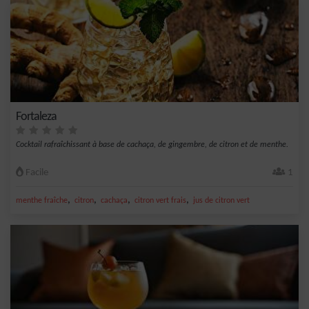
Fortaleza
Cocktail rafraîchissant à base de cachaça, de gingembre, de citron et de menthe.
Facile
1
,
,
,
,
menthe fraîche
citron
cachaça
citron vert frais
jus de citron vert