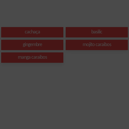
cachaça
basilic
gingembre
mojito caraibos
manga caraibos