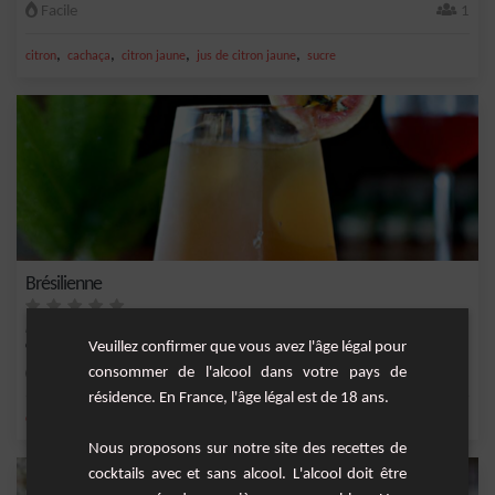
Facile
1
,
,
,
,
citron
cachaça
citron jaune
jus de citron jaune
sucre
Brésilienne
Brésilienne est cocktail fruité et exotique qui vous transportera instantanément
dans l...
Veuillez confirmer que vous avez l'âge légal pour
consommer de l'alcool dans votre pays de
Facile
1
résidence. En France, l'âge légal est de 18 ans.
,
,
,
,
cachaça
triple sec
nectar de goyave
Liqueur
Long drink
Nous proposons sur notre site des recettes de
cocktails avec et sans alcool. L'alcool doit être