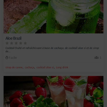
Aloe Brazil
Cocktail fruité et rafraîchissant à base de cachaça, de cocktail aloe si et de sirop
de...
Facile
1
,
,
,
sirop de canne
cachaça
cocktail aloe si
Long drink