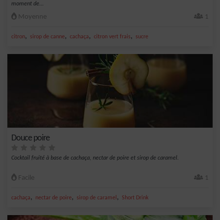
moment de...
Moyenne
1
,
,
,
,
citron
sirop de canne
cachaça
citron vert frais
sucre
Douce poire
Cocktail fruité à base de cachaça, nectar de poire et sirop de caramel.
Facile
1
,
,
,
cachaça
nectar de poire
sirop de caramel
Short Drink