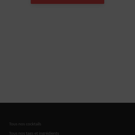
Tous nos cocktails
Tous nos tags et ingrédients