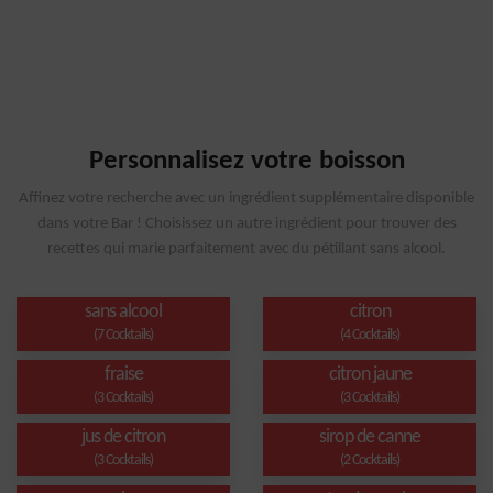
Personnalisez votre boisson
Affinez votre recherche avec un ingrédient supplémentaire disponible
dans votre Bar ! Choisissez un autre ingrédient pour trouver des
recettes qui marie parfaitement avec du pétillant sans alcool.
sans alcool
citron
(7 Cocktails)
(4 Cocktails)
fraise
citron jaune
(3 Cocktails)
(3 Cocktails)
jus de citron
sirop de canne
(3 Cocktails)
(2 Cocktails)