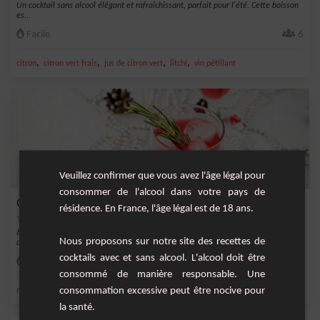
Un cocktail sans alcool élégant et rafraîchissant, parfait pour l'été. Cette boisson
es...
Facile
6
,
,
,
,
citron
citron vert frais
jus de citron vert
litchi
vin pétillant
Veuillez confirmer que vous avez l'âge légal pour
consommer de l'alcool dans votre pays de
Grapefruit Royal
résidence. En France, l'âge légal est de 18 ans.
&nbsp;Un cocktail sans alcool à base de pétillant, de pamplemousse, de citron et
Nous proposons sur notre site des recettes de
de men...
cocktails avec et sans alcool. L'alcool doit être
Moyenne
1
consommé de manière responsable. Une
consommation excessive peut être nocive pour
,
,
,
,
menthe fraîche
citron
citron jaune
jus de citron jaune
jus de pamplemousse
la santé.