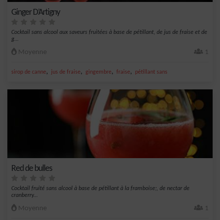
Ginger D’Artigny
Cocktail sans alcool aux saveurs fruitées à base de pétillant, de jus de fraise et de
g...
Moyenne
1
,
,
,
,
sirop de canne
jus de fraise
gingembre
fraise
pétillant sans
Red de bulles
Cocktail fruité sans alcool à base de pétillant à la framboise;, de nectar de
cranberry...
Moyenne
1