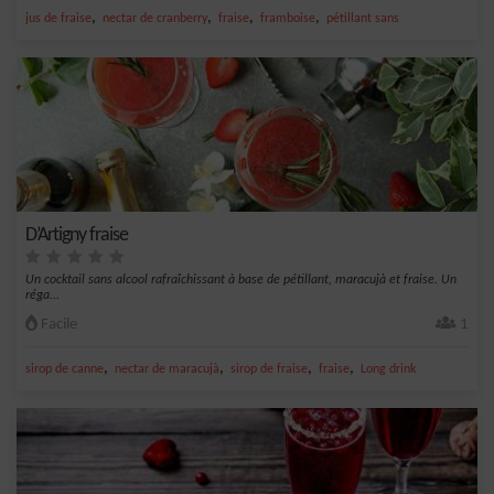
,
,
,
,
jus de fraise
nectar de cranberry
fraise
framboise
pétillant sans
D’Artigny fraise
Un cocktail sans alcool rafraîchissant à base de pétillant, maracujà et fraise. Un
réga...
Facile
1
,
,
,
,
sirop de canne
nectar de maracujà
sirop de fraise
fraise
Long drink