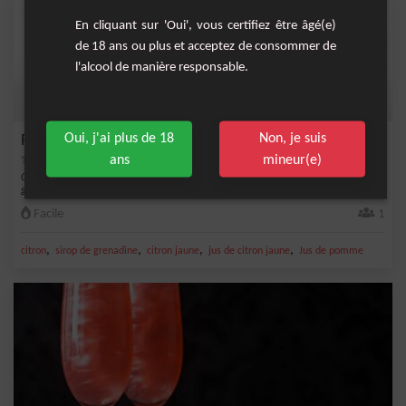
En cliquant sur 'Oui', vous certifiez être âgé(e)
de 18 ans ou plus et acceptez de consommer de
l'alcool de manière responsable.
Oui, j'ai plus de 18
Non, je suis
Parma Violet
ans
mineur(e)
Cocktail fruité à base de pétillant rosé, de jus de pomme, de jus de citron et de
grena...
Facile
1
,
,
,
,
citron
sirop de grenadine
citron jaune
jus de citron jaune
Jus de pomme