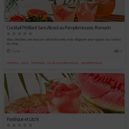
Cocktail Pétillant Sans Alcool au Pamplemousse, Romarin
Vous cherchez une boisson rafraîchissante mais élégante pour égayer vos soirées
ou simp...
Facile
4
,
,
,
,
romarin
sucre
limonade
jus de pamplemousse
pamplemousse
Pastèque et Litchi