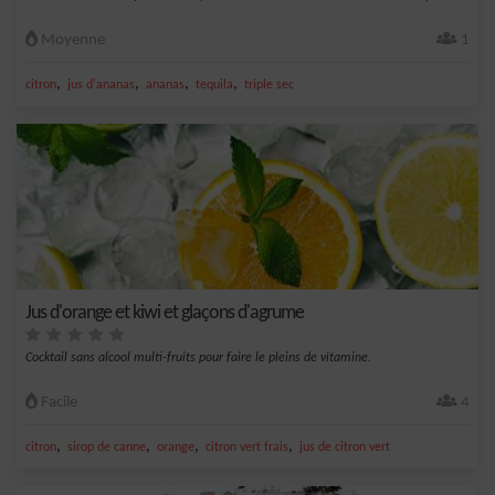
Moyenne
1
,
,
,
,
citron
jus d'ananas
ananas
tequila
triple sec
Jus d'orange et kiwi et glaçons d'agrume
Cocktail sans alcool multi-fruits pour faire le pleins de vitamine.
Facile
4
,
,
,
,
citron
sirop de canne
orange
citron vert frais
jus de citron vert