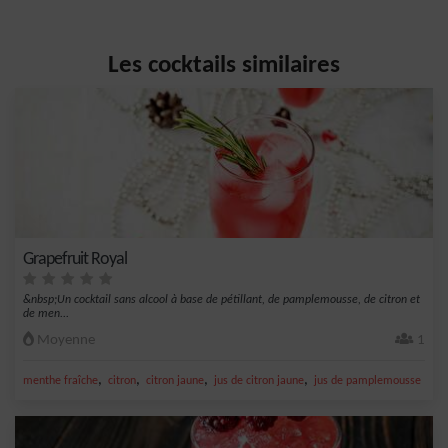
Les cocktails similaires
Grapefruit Royal
&nbsp;Un cocktail sans alcool à base de pétillant, de pamplemousse, de citron et
de men...
Moyenne
1
,
,
,
,
menthe fraîche
citron
citron jaune
jus de citron jaune
jus de pamplemousse