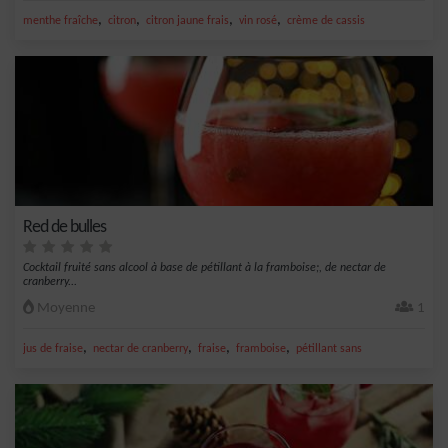
,
,
,
,
menthe fraîche
citron
citron jaune frais
vin rosé
crème de cassis
Red de bulles
Cocktail fruité sans alcool à base de pétillant à la framboise;, de nectar de
cranberry...
Moyenne
1
,
,
,
,
jus de fraise
nectar de cranberry
fraise
framboise
pétillant sans