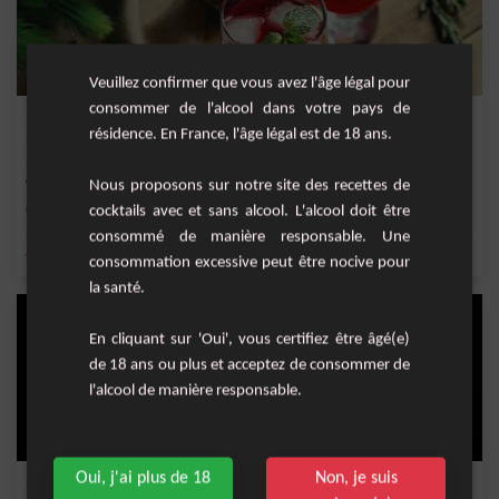
Veuillez confirmer que vous avez l'âge légal pour
consommer de l'alcool dans votre pays de
Spritz aux cranberrys
résidence. En France, l'âge légal est de 18 ans.
Une revisite de la version incontournable de l'été : le Sprtiz à base principalement
de...
Nous proposons sur notre site des recettes de
Moyenne
1
cocktails avec et sans alcool. L'alcool doit être
consommé de manière responsable. Une
,
,
,
,
citron
citron jaune
soda
jus de citron jaune
citron jaune frais
consommation excessive peut être nocive pour
la santé.
En cliquant sur 'Oui', vous certifiez être âgé(e)
de 18 ans ou plus et acceptez de consommer de
l'alcool de manière responsable.
Oui, j'ai plus de 18
Non, je suis
Sweety red