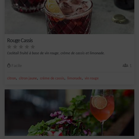
Rouge Cassis
Cocktail fruité à base de vin rouge, crème de cassis et limonade.
Facile
1
,
,
,
,
citron
citron jaune
crème de cassis
limonade
vin rouge