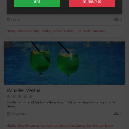
ans
mineur(e)
Cocktail fruité à base de vodka, nectar de cranberry, crème de mûre et citron vert
frais.
Facile
1
,
,
,
,
citron
citron vert frais
vodka
crème de mûre
nectar de cranberry
Blanc Bec Menthe
Cocktail sans alcool fruité et rafraîchissant à base de sirop de menthe, jus de
citron...
Moyenne
1
,
,
,
,
citron
sirop de canne
jus de citron vert
citron jaune
jus de citron jaune