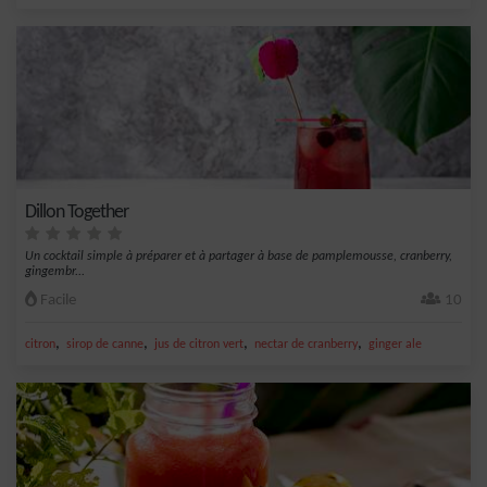
Dillon Together
Un cocktail simple à préparer et à partager à base de pamplemousse, cranberry,
gingembr...
Facile
10
,
,
,
,
citron
sirop de canne
jus de citron vert
nectar de cranberry
ginger ale