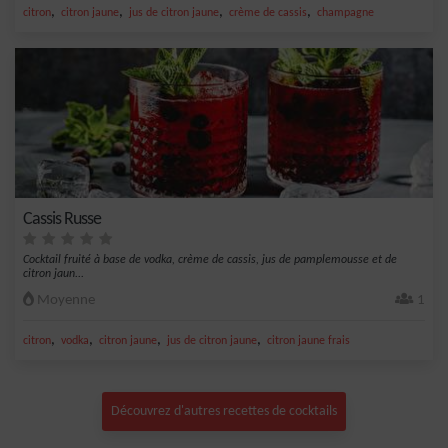
,
,
,
,
citron
citron jaune
jus de citron jaune
crème de cassis
champagne
Cassis Russe
Cocktail fruité à base de vodka, crème de cassis, jus de pamplemousse et de
citron jaun...
Moyenne
1
,
,
,
,
citron
vodka
citron jaune
jus de citron jaune
citron jaune frais
Découvrez d'autres recettes de cocktails