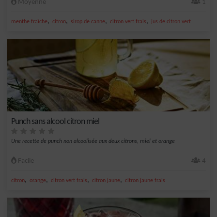
Moyenne
1
,
,
,
,
menthe fraîche
citron
sirop de canne
citron vert frais
jus de citron vert
Punch sans alcool citron miel
Une recette de punch non alcoolisée aux deux citrons, miel et orange
Facile
4
,
,
,
,
citron
orange
citron vert frais
citron jaune
citron jaune frais