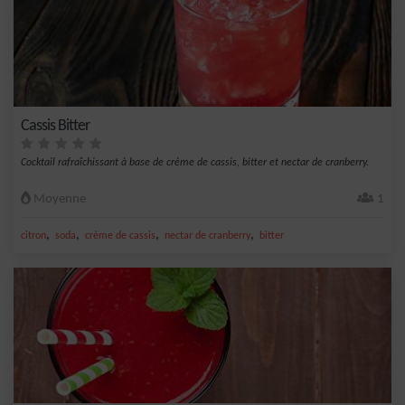
Cassis Bitter
Cocktail rafraîchissant à base de crème de cassis, bitter et nectar de cranberry.
Moyenne
1
,
,
,
,
citron
soda
crème de cassis
nectar de cranberry
bitter