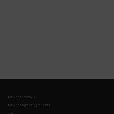
Tous nos cocktails
Tous nos tags et ingrédients
CGU