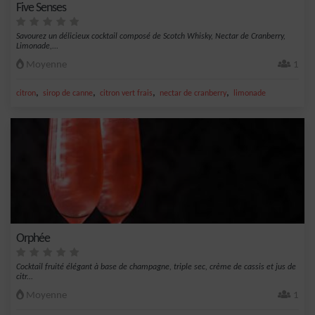
Five Senses
Savourez un délicieux cocktail composé de Scotch Whisky, Nectar de Cranberry,
Limonade,...
Moyenne
1
,
,
,
,
citron
sirop de canne
citron vert frais
nectar de cranberry
limonade
Orphée
Cocktail fruité élégant à base de champagne, triple sec, crème de cassis et jus de
citr...
Moyenne
1