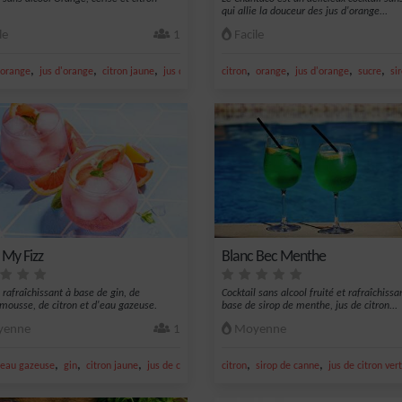
qui allie la douceur des jus d'orange...
le
1
Facile
,
,
,
,
,
,
,
s
orange
jus d'orange
citron jaune
jus de citron jaune
citron
orange
jus d'orange
sucre
si
My Fizz
Blanc Bec Menthe
 rafraîchissant à base de gin, de
Cocktail sans alcool fruité et rafraîchissa
ousse, de citron et d'eau gazeuse.
base de sirop de menthe, jus de citron...
enne
1
Moyenne
,
,
,
,
,
jaune
eau gazeuse
gin
citron jaune
jus de citron jaune
citron
sirop de canne
jus de citron vert