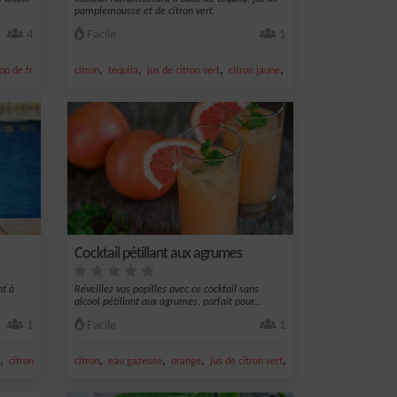
pamplemousse et de citron vert.
4
Facile
1
,
,
,
,
rop de fraise
citron
tequila
jus de citron vert
citron jaune
jus de pamplemousse
Cocktail pétillant aux agrumes
nt à
Réveillez vos papilles avec ce cocktail sans
alcool pétillant aux agrumes, parfait pour...
1
Facile
1
,
,
,
,
,
,
citron jaune
jus de citron jaune
citron
eau gazeuse
orange
jus de citron vert
jus d'orange