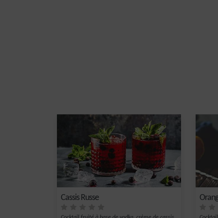
Cassis Russe
Orang
Cocktail fruité à base de vodka, crème de cassis,
Cocktail