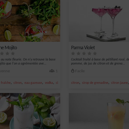
ne Mojito
Parma Violet
 au note fleurie. On n'y retrouve la base
Cocktail fruité à base de pétillant rosé, d
jito que l'on a agrémentée ave...
pomme, de jus de citron et de grena...
enne
1
Facile
,
,
,
,
,
,
fraîche
n jaune
citron
eau gazeuse
vodka
citron jaune
citron
sirop de grenadine
citron jaune