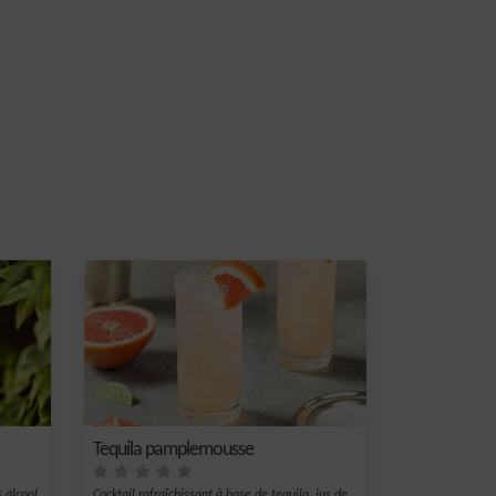
Tequila pamplemousse
s alcool
Cocktail rafraîchissant à base de tequila, jus de