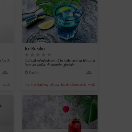
Ice Breaker
e jus de
Cocktail rafraîchissant à la belle couleur bleuté à
base de vodka, de menthe glaciale,...
1
Facile
1
,
,
,
,
,
,
jus de citron jaune
menthe fraîche
Jus de pomme
citron
jus de citron vert
vodka
citron jaune