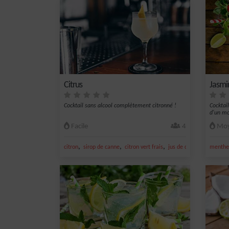
Citrus
Jasmi
Cocktail sans alcool complètement citronné !
Cocktail
d'un mo
Facile
4
Moy
,
,
,
,
citron
sirop de canne
citron vert frais
jus de citron vert
menthe 
citro