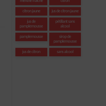
menthe fraîche
citron
citron jaune
jus de citron jaune
jus de
pétillant sans
pamplemousse
alcool
pamplemousse
sirop de
pamplemousse
jus de citron
sans alcool