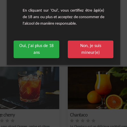
En cliquant sur 'Oui', vous certifiez être âgé(e)
de 18 ans ou plus et acceptez de consommer de
l'alcool de manière responsable.
Oui, j'ai plus de 18
Non, je suis
ans
mineur(e)
Les cocktails similaires
e cherry
Chantaco
 sans alcool Orange, cerise et citron
Le Chantaco est un délicieux cocktail san