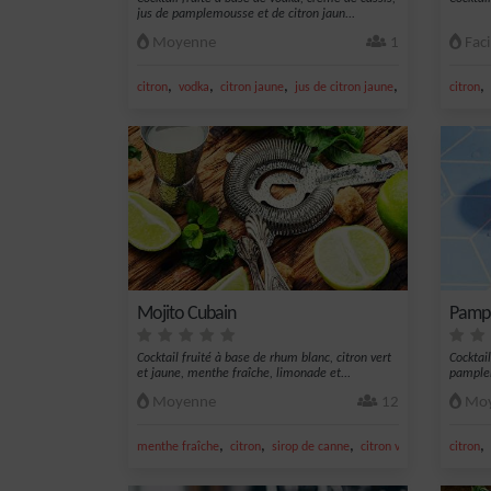
jus de pamplemousse et de citron jaun...
Moyenne
1
Faci
,
,
,
,
,
citron
vodka
citron jaune
jus de citron jaune
citron jaune frai
citron
Mojito Cubain
Pamp 
Cocktail fruité à base de rhum blanc, citron vert
Cocktail
et jaune, menthe fraîche, limonade et...
pamplem
Moyenne
12
Moy
,
,
,
,
,
menthe fraîche
citron
sirop de canne
citron vert frais
citron
citron 