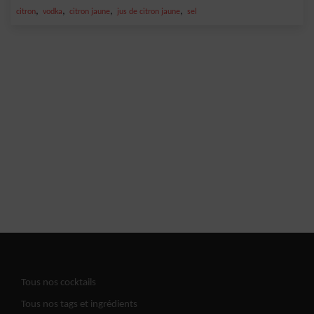
,
,
,
,
citron
vodka
citron jaune
jus de citron jaune
sel
Tous nos cocktails
Tous nos tags et ingrédients