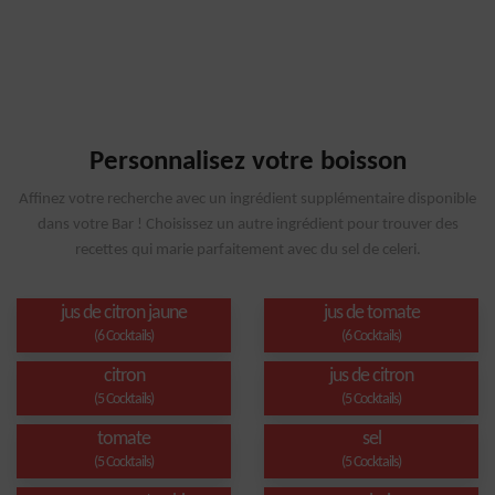
Personnalisez votre boisson
Affinez votre recherche avec un ingrédient supplémentaire disponible
dans votre Bar ! Choisissez un autre ingrédient pour trouver des
recettes qui marie parfaitement avec du sel de celeri.
jus de citron jaune
jus de tomate
(6 Cocktails)
(6 Cocktails)
citron
jus de citron
(5 Cocktails)
(5 Cocktails)
tomate
sel
(5 Cocktails)
(5 Cocktails)