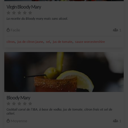
Virgin Bloody Mary
La recette du Bloody mary mais sans alcool.
Facile
1
,
,
,
,
citron
jus de citron jaune
sel
jus de tomate
sauce worcestershire
Bloody Mary
Cocktail corsé de l'IBA, à base de vodka, jus de tomate, citron frais et sel de
céleri.
Moyenne
1