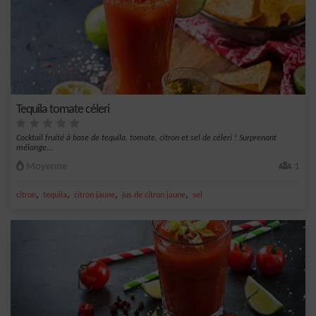
Tequila tomate céleri
Cocktail fruité à base de tequila, tomate, citron et sel de céleri ! Surprenant
mélange...
Moyenne
1
,
,
,
,
citron
tequila
citron jaune
jus de citron jaune
sel