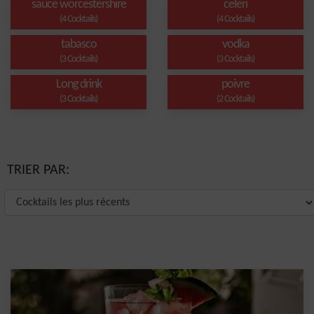
sauce worcestershire
celeri
(4 Cocktails)
(4 Cocktails)
tabasco
vodka
(3 Cocktails)
(3 Cocktails)
Long drink
poivre
(3 Cocktails)
(2 Cocktails)
TRIER PAR: