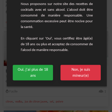
Le véritable Bloody Mary est un cocktail principalement constitué de vodka et de
Nous proposons sur notre site des recettes de
jus de...
cocktails avec et sans alcool. L'alcool doit être
Facile
1
consommé de manière responsable. Une
consommation excessive peut être nocive pour
,
,
,
,
citron
vodka
jus de citron jaune
sel
jus de tomate
la santé.
En cliquant sur 'Oui', vous certifiez être âgé(e)
de 18 ans ou plus et acceptez de consommer de
l'alcool de manière responsable.
Oui, j'ai plus de 18
Non, je suis
Bloody Mary Original
ans
mineur(e)
Cocktail original et succulent !
Facile
1
,
,
,
,
citron
vodka
jus de citron jaune
sel
poivre