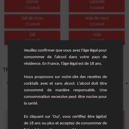
creme
caramel
(1 Cocktail)
(1 Cocktail)
lait de coco
noix de coco
(1 Cocktail)
(1 Cocktail)
lait
cola
(1 Cocktail)
(1 Cocktail)
Veuillez confirmer que vous avez l'âge légal pour
consommer de l'alcool dans votre pays de
résidence. En France, l'âge légal est de 18 ans.
TRIER PAR:
Nous proposons sur notre site des recettes de
cocktails avec et sans alcool. L'alcool doit être
consommé de manière responsable. Une
consommation excessive peut être nocive pour
la santé.
En cliquant sur 'Oui', vous certifiez être âgé(e)
de 18 ans ou plus et acceptez de consommer de