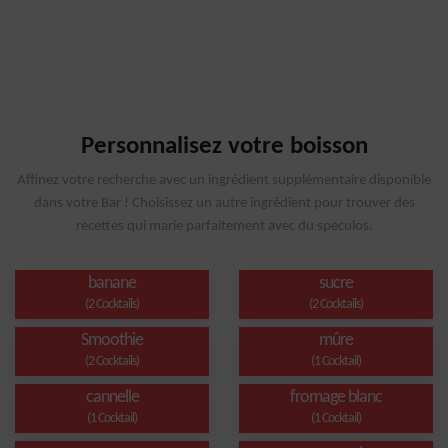
Personnalisez votre boisson
Affinez votre recherche avec un ingrédient supplémentaire disponible
dans votre Bar ! Choisissez un autre ingrédient pour trouver des
recettes qui marie parfaitement avec du speculos.
banane
sucre
(2 Cocktails)
(2 Cocktails)
Smoothie
mûre
(2 Cocktails)
(1 Cocktail)
cannelle
fromage blanc
(1 Cocktail)
(1 Cocktail)