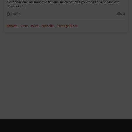
C'est délicieux, un smoothie banane spéculoos très gourmand ! La banane est
douce et cr...
Facile
4
,
,
,
,
banane
sucre
mûre
cannelle
fromage blanc