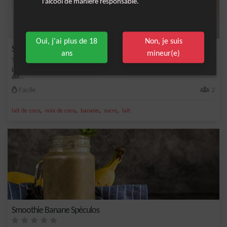
l'alcool de manière responsable.
Oui, j'ai plus de 18
Non, je suis
Smoothie Banane Coco et Spéculos
ans
mineur(e)
Le cocktail à base de banane, noix de coco et spéculoos est une délicieuse boisson
qui...
Facile
2
,
,
,
,
lait de coco
noix de coco
banane
sucre
lait
Smoothie Banane Spéculos