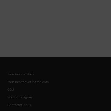
Tous nos cocktails
Tous nos tags et ingrédients
CGU
Mentions légales
Contactez-nous