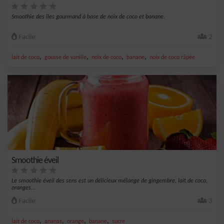
Smoothie des îles gourmand à base de noix de coco et banane.
Facile
2
,
,
,
,
lait de coco
gousse de vanille
noix de coco
banane
noix de coco râpée
Smoothie éveil
Le smoothie éveil des sens est un délicieux mélange de gingembre, lait de coco,
oranges...
Facile
3
,
,
,
,
lait de coco
ananas
orange
banane
sucre