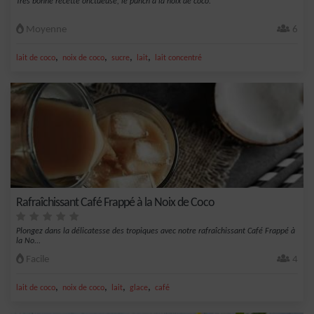
Très bonne recette onctueuse, le punch à la noix de coco.
Moyenne
6
,
,
,
,
lait de coco
noix de coco
sucre
lait
lait concentré
Rafraîchissant Café Frappé à la Noix de Coco
Plongez dans la délicatesse des tropiques avec notre rafraîchissant Café Frappé à
la No...
Facile
4
,
,
,
,
lait de coco
noix de coco
lait
glace
café