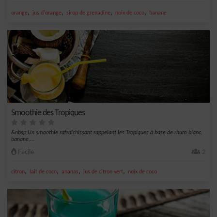
,
,
,
,
orange
jus d'orange
sirop de grenadine
noix de coco
banane
Smoothie des Tropiques
&nbsp;Un smoothie rafraîchissant rappelant les Tropiques à base de rhum blanc,
banane,...
Facile
2
,
,
,
,
citron
lait de coco
ananas
jus de citron vert
noix de coco