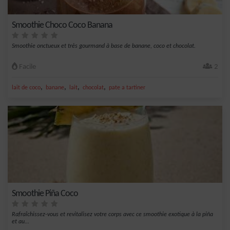
Smoothie Choco Coco Banana
Smoothie onctueux et très gourmand à base de banane, coco et chocolat.
Facile
2
,
,
,
,
lait de coco
banane
lait
chocolat
pate a tartiner
Smoothie Piña Coco
Rafraîchissez-vous et revitalisez votre corps avec ce smoothie exotique à la piña
et au...