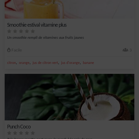
Smoothie estival vitamine plus
Un smoothie rempli de vitamines aux fruits jaunes
Facile
3
,
,
,
,
citron
orange
jus de citron vert
jus d'orange
banane
Punch Coco