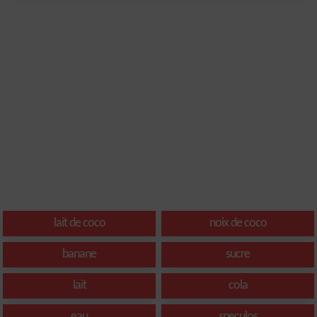
lait de coco
noix de coco
banane
sucre
lait
cola
eau
speculos