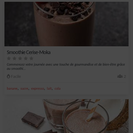
Smoothie Cerise-Moka
Commencez votre journée avec une touche de gourmandise et de bien-être grâce
au smoothi...
Facile
2
,
,
,
,
banane
sucre
expresso
lait
cola