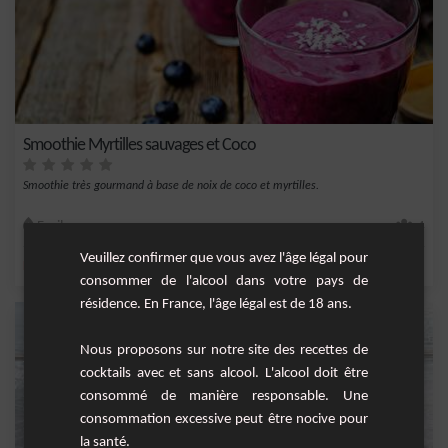
Smoothie Myrtilles sauvages et Coco
Smoothie très gourmand à base de noix de coco et myrtilles.
Facile
4
Veuillez confirmer que vous avez l'âge légal pour
,
,
,
,
lait de coco
noix de coco
sucre
gingembre
lait
consommer de l'alcool dans votre pays de
résidence. En France, l'âge légal est de 18 ans.
Nous proposons sur notre site des recettes de
cocktails avec et sans alcool. L'alcool doit être
consommé de manière responsable. Une
consommation excessive peut être nocive pour
la santé.