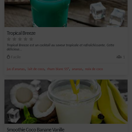
Tropical Breeze
Tropical Breeze est un cocktail au saveur tropicale et rafraîchissante. Cette
délicieus...
Facile
1
,
,
,
,
jus d'ananas
lait de coco
rhum blanc 55°
ananas
noix de coco
Smoothie Coco Banane Vanille