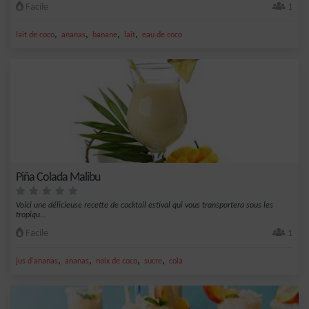
Facile
1
,
,
,
,
lait de coco
ananas
banane
lait
eau de coco
Piña Colada Malibu
Voici une délicieuse recette de cocktail estival qui vous transportera sous les
tropiqu...
Facile
1
,
,
,
,
jus d'ananas
ananas
noix de coco
sucre
cola