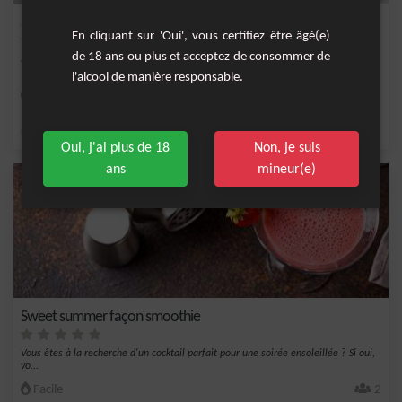
Smoothie Banane Choco Cacahuète
En cliquant sur 'Oui', vous certifiez être âgé(e)
de 18 ans ou plus et acceptez de consommer de
Smoothie très gourmand au bon goût de cacahuète.
l'alcool de manière responsable.
Facile
2
,
,
,
,
noix de coco
banane
sucre
lait
cacao
Oui, j'ai plus de 18
Non, je suis
ans
mineur(e)
Sweet summer façon smoothie
Vous êtes à la recherche d'un cocktail parfait pour une soirée ensoleillée ? Si oui,
vo...
Facile
2