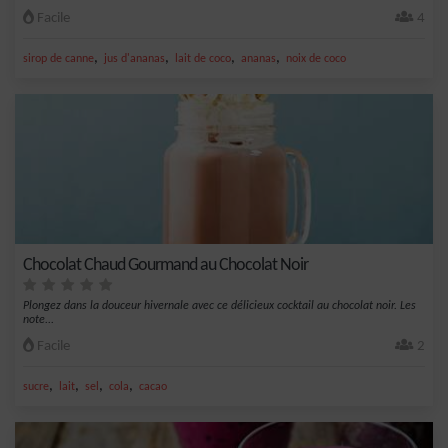
Facile
4
,
,
,
,
sirop de canne
jus d'ananas
lait de coco
ananas
noix de coco
Chocolat Chaud Gourmand au Chocolat Noir
Plongez dans la douceur hivernale avec ce délicieux cocktail au chocolat noir. Les
note...
Facile
2
,
,
,
,
sucre
lait
sel
cola
cacao