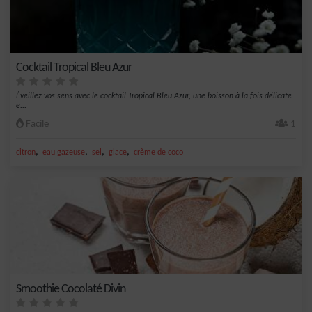
Cocktail Tropical Bleu Azur
Éveillez vos sens avec le cocktail Tropical Bleu Azur, une boisson à la fois délicate
e...
Facile
1
,
,
,
,
citron
eau gazeuse
sel
glace
crème de coco
Smoothie Cocolaté Divin