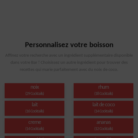
Personnalisez votre boisson
Affinez votre recherche avec un ingrédient supplémentaire disponible
dans votre Bar ! Choisissez un autre ingrédient pour trouver des
recettes qui marie parfaitement avec du noix de coco.
noix
rhum
(29 Cocktails)
(18 Cocktails)
lait
lait de coco
(16 Cocktails)
(14 Cocktails)
creme
ananas
(14 Cocktails)
(12 Cocktails)