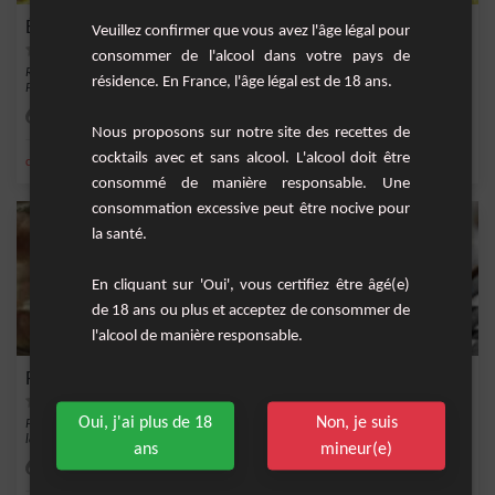
Éclat de Coco fizz
Veuillez confirmer que vous avez l'âge légal pour
consommer de l'alcool dans votre pays de
Revisitez le mariage classique du rhum à la noix de coco avec une touche de
résidence. En France, l'âge légal est de 18 ans.
Prosecco et...
Facile
1
Nous proposons sur notre site des recettes de
cocktails avec et sans alcool. L'alcool doit être
,
,
,
,
citron
jus de citron vert
glace
vin blanc
prosecco
consommé de manière responsable. Une
consommation excessive peut être nocive pour
la santé.
En cliquant sur 'Oui', vous certifiez être âgé(e)
de 18 ans ou plus et acceptez de consommer de
l'alcool de manière responsable.
Rafraîchissant Café Frappé à la Noix de Coco
Oui, j'ai plus de 18
Non, je suis
Plongez dans la délicatesse des tropiques avec notre rafraîchissant Café Frappé à
la No...
ans
mineur(e)
Facile
4