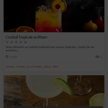
Cocktail Tropicale au Rhum
Venez découvrir un cocktail exubérant aux saveurs tropicales, inspiré de nos
aventures...
Facile
1
,
,
,
,
ananas
orange
jus d'orange
glace
bitter