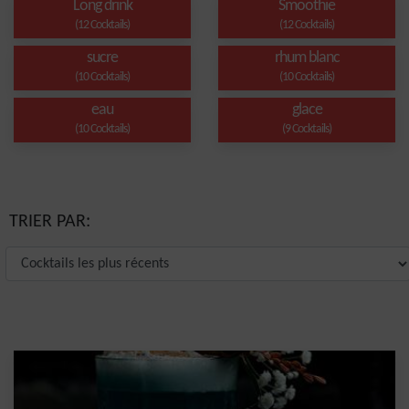
Long drink
Smoothie
(12 Cocktails)
(12 Cocktails)
sucre
rhum blanc
(10 Cocktails)
(10 Cocktails)
eau
glace
(10 Cocktails)
(9 Cocktails)
TRIER PAR: