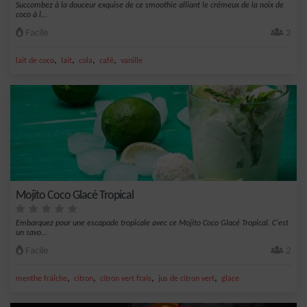
Succombez à la douceur exquise de ce smoothie alliant le crémeux de la noix de
coco à l...
Facile
2
,
,
,
,
lait de coco
lait
cola
café
vanille
Mojito Coco Glacé Tropical
Embarquez pour une escapade tropicale avec ce Mojito Coco Glacé Tropical. C'est
un savo...
Facile
2
,
,
,
,
menthe fraîche
citron
citron vert frais
jus de citron vert
glace