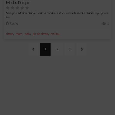
Malibu Daiquiri
&nbsp;Le Malibu Daiquiri est un cocktail estival rafraîchissant et facile à préparer.
C...
Facile
1
,
,
,
,
citron
rhum
noix
jus de citron
malibu
1
2
3