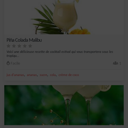
Piña Colada Malibu
Voici une délicieuse recette de cocktail estival qui vous transportera sous les
tropiqu...
Facile
1
,
,
,
,
jus d'ananas
ananas
sucre
cola
crème de coco