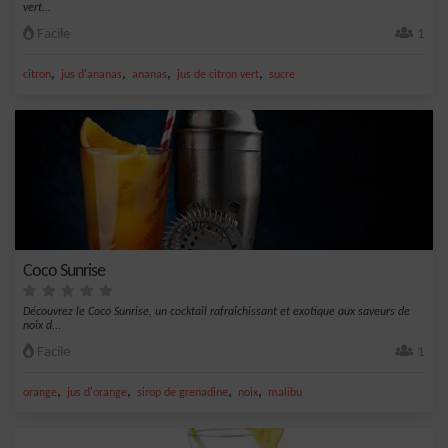
vert...
Facile
1
,
,
,
,
citron
jus d'ananas
ananas
jus de citron vert
sucre
Coco Sunrise
Découvrez le Coco Sunrise, un cocktail rafraîchissant et exotique aux saveurs de
noix d...
Facile
1
,
,
,
,
orange
jus d'orange
sirop de grenadine
noix
malibu