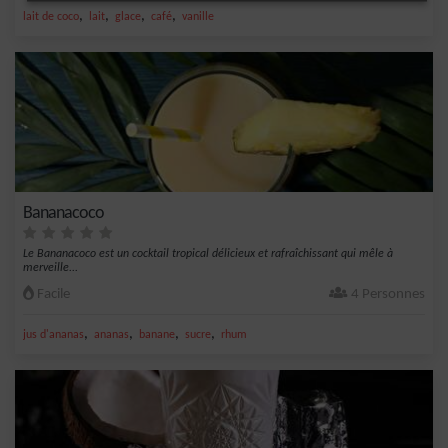
,
,
,
,
lait de coco
lait
glace
café
vanille
Bananacoco
Le Bananacoco est un cocktail tropical délicieux et rafraîchissant qui mêle à
merveille...
Facile
4 Personnes
,
,
,
,
jus d'ananas
ananas
banane
sucre
rhum