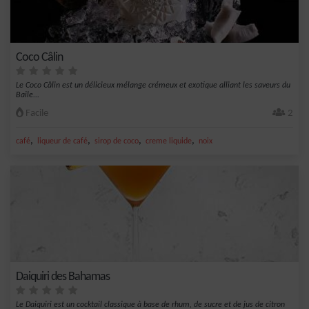
Coco Câlin
Le Coco Câlin est un délicieux mélange crémeux et exotique alliant les saveurs du
Baile...
Facile
2
,
,
,
,
café
liqueur de café
sirop de coco
creme liquide
noix
Daiquiri des Bahamas
Le Daiquiri est un cocktail classique à base de rhum, de sucre et de jus de citron