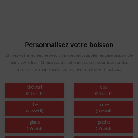
Personnalisez votre boisson
Affinez votre recherche avec un ingrédient supplémentaire disponible
dans votre Bar ! Choisissez un autre ingrédient pour trouver des
recettes qui marie parfaitement avec du the vert matcha.
thé vert
eau
(2 Cocktails)
(2 Cocktails)
thé
sucre
(2 Cocktails)
(1 Cocktail)
glace
peche
(1 Cocktail)
(1 Cocktail)