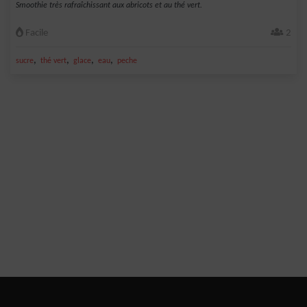
Smoothie très rafraîchissant aux abricots et au thé vert.
Facile
2
,
,
,
,
sucre
thé vert
glace
eau
peche