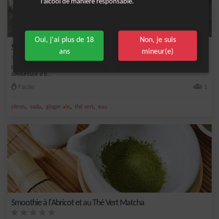
l'alcool de manière responsable.
Oui, j'ai plus de 18
Non, je suis
Soda Thé Vert Matcha
ans
mineur(e)
Cette recette de Soda Thé Vert Matcha est une boisson rafraîchissante et
savoureuse à b...
Facile
1
,
,
,
,
citron
soda
ginger ale
thé vert
eau
Smoothie à l'Abricot et au Thé Vert Matcha