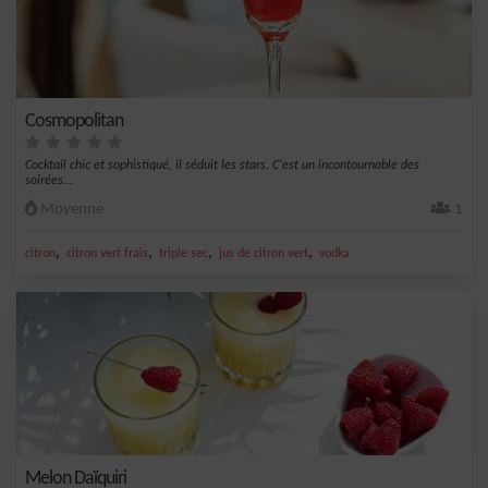
Cosmopolitan
Cocktail chic et sophistiqué, il séduit les stars. C'est un incontournable des
soirées...
Moyenne
1
,
,
,
,
citron
citron vert frais
triple sec
jus de citron vert
vodka
Melon Daïquiri