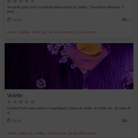
Son petit goût corsé et acidulé plaira à tous les palais ! Inventé au Mexique, il
peut...
Facile
1
,
,
,
,
citron
tequila
triple sec
jus de citron vert
jus de citron
Violette
Cocktail fruité aux couleurs magnifiques à base de vodka, de triple sec, de sirop de
vi...
Facile
1
,
,
,
,
citron
triple sec
vodka
citron jaune
jus de citron jaune