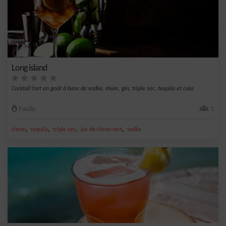
Long island
Cocktail fort en goût à base de vodka, rhum, gin, triple sec, tequila et cola.
Facile
1
,
,
,
,
citron
tequila
triple sec
jus de citron vert
vodka