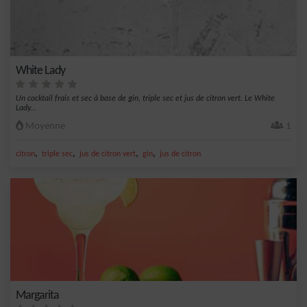
White Lady
Un cocktail frais et sec à base de gin, triple sec et jus de citron vert. Le White
Lady...
Moyenne
1
,
,
,
,
citron
triple sec
jus de citron vert
gin
jus de citron
Margarita