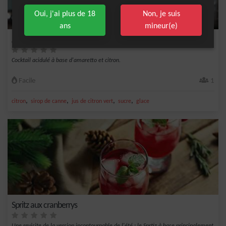
Oui, j'ai plus de 18
Non, je suis
ans
mineur(e)
Amaretto Sour
Cocktail acidulé à base d'amaretto et citron.
Facile
1
,
,
,
,
citron
sirop de canne
jus de citron vert
sucre
glace
Spritz aux cranberrys