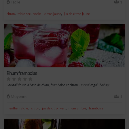
Facile
1
,
,
,
,
citron
triple sec
vodka
citron jaune
jus de citron jaune
Rhum framboise
Cocktail fruité à base de rhum, framboise et citron. Un vrai régal !&nbsp;
Moyenne
1
,
,
,
,
menthe fraîche
citron
jus de citron vert
rhum ambré
framboise