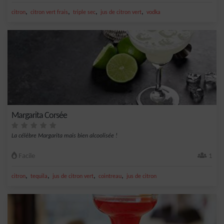
,
,
,
,
citron
citron vert frais
triple sec
jus de citron vert
vodka
Margarita Corsée
La célèbre Margarita mais bien alcoolisée !
Facile
1
,
,
,
,
citron
tequila
jus de citron vert
cointreau
jus de citron