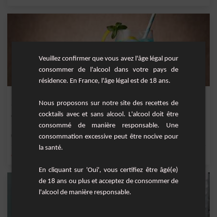
Veuillez confirmer que vous avez l'âge légal pour
consommer de l'alcool dans votre pays de
résidence. En France, l'âge légal est de 18 ans.
Blue Lagoon
Nous proposons sur notre site des recettes de
cocktails avec et sans alcool. L'alcool doit être
Cocktail fruité à base de vodka, curaçao bleu et citron frais.
consommé de manière responsable. Une
Moyenne
1
consommation excessive peut être nocive pour
la santé.
,
,
,
,
citron
vodka
citron jaune
jus de citron jaune
curaçao bleu
En cliquant sur 'Oui', vous certifiez être âgé(e)
de 18 ans ou plus et acceptez de consommer de
l'alcool de manière responsable.