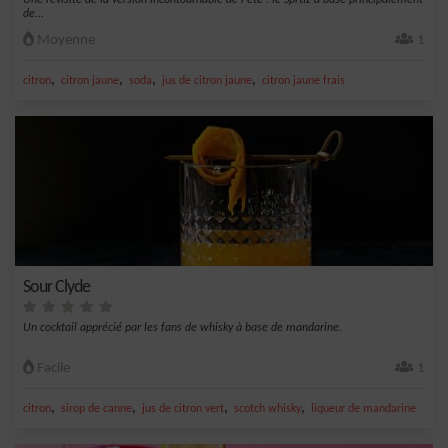
Une revisite de la version incontournable de l'été : le Sprtiz à base principalement
de...
Moyenne
1
,
,
,
,
citron
citron jaune
soda
jus de citron jaune
citron jaune frais
Sour Clyde
Un cocktail apprécié par les fans de whisky à base de mandarine.
Facile
1
,
,
,
,
citron
sirop de canne
jus de citron vert
scotch whisky
liqueur de mandarine