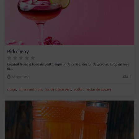
Pink cherry
Cocktail fruité à base de vodka, liqueur de cerise, nectar de goyave, sirop de rose
et...
Moyenne
1
,
,
,
,
citron
citron vert frais
jus de citron vert
vodka
nectar de goyave