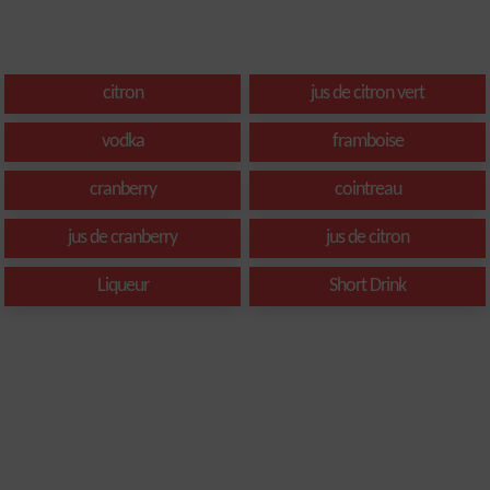
citron
jus de citron vert
vodka
framboise
cranberry
cointreau
jus de cranberry
jus de citron
Liqueur
Short Drink