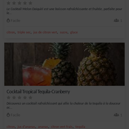
Le Cocktail Melon Daïquiri est une boisson rafraîchissante et fruitée, parfaite pour
le...
Facile
1
,
,
,
,
citron
triple sec
jus de citron vert
sucre
glace
Cocktail Tropical Tequila-Cranberry
Découvrez un cocktail rafraîchissant qui allie la chaleur de la tequila à la douceur
ac...
Facile
1
,
,
,
,
citron
jus d'ananas
ananas
citron vert frais
tequila