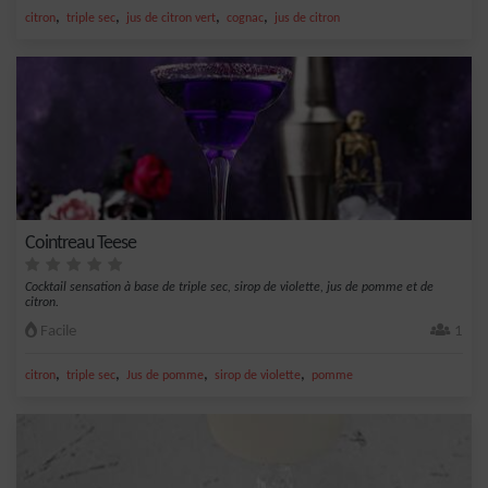
,
,
,
,
citron
triple sec
jus de citron vert
cognac
jus de citron
Cointreau Teese
Cocktail sensation à base de triple sec, sirop de violette, jus de pomme et de
citron.
Facile
1
,
,
,
,
citron
triple sec
Jus de pomme
sirop de violette
pomme