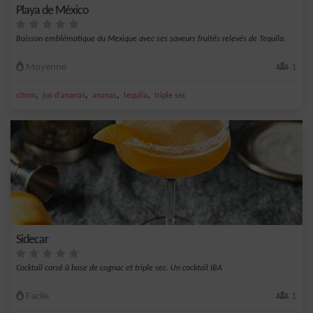
Playa de México
Boisson emblématique du Mexique avec ses saveurs fruités relevés de Tequila.
Moyenne
1
,
,
,
,
citron
jus d'ananas
ananas
tequila
triple sec
Sidecar
Cocktail corsé à base de cognac et triple sec. Un cocktail IBA
Facile
1