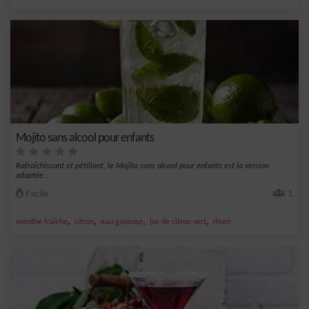
Mojito sans alcool pour enfants
Rafraîchissant et pétillant, le Mojito sans alcool pour enfants est la version
adaptée...
Facile
1
,
,
,
,
menthe fraîche
citron
eau gazeuse
jus de citron vert
rhum