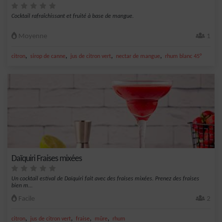
Cocktail rafraîchissant et fruité à base de mangue.
Moyenne
1
,
,
,
,
citron
sirop de canne
jus de citron vert
nectar de mangue
rhum blanc 45°
Daïquiri Fraises mixées
Un cocktail estival de Daïquiri fait avec des fraises mixées. Prenez des fraises
bien m...
Facile
2
,
,
,
,
citron
jus de citron vert
fraise
mûre
rhum