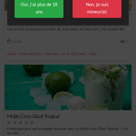
Oui, j'ai plus de 18
Non, je suis
ans
mineur(e)
Yellow Bird
Une recette jaune poussin à base de rhum blanc et citron vert. Une recette IBA
Facile
1
,
,
,
,
citron
citron vert frais
triple sec
jus de citron vert
rhum
Mojito Coco Glacé Tropical
Embarquez pour une escapade tropicale avec ce Mojito Coco Glacé Tropical. C'est
un savo...