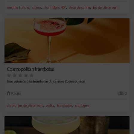
,
,
,
,
menthe fraîche
citron
rhum blanc 40°
sirop de canne
jus de citron vert
Cosmopolitan framboise
Une variante à la framboise du célèbre Cosmopolitan
Facile
2
,
,
,
,
citron
jus de citron vert
vodka
framboise
cranberry