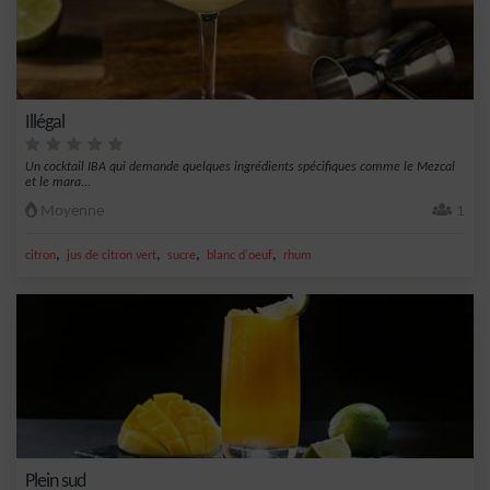
Illégal
Un cocktail IBA qui demande quelques ingrédients spécifiques comme le Mezcal
et le mara...
Moyenne
1
,
,
,
,
citron
jus de citron vert
sucre
blanc d'oeuf
rhum
Plein sud