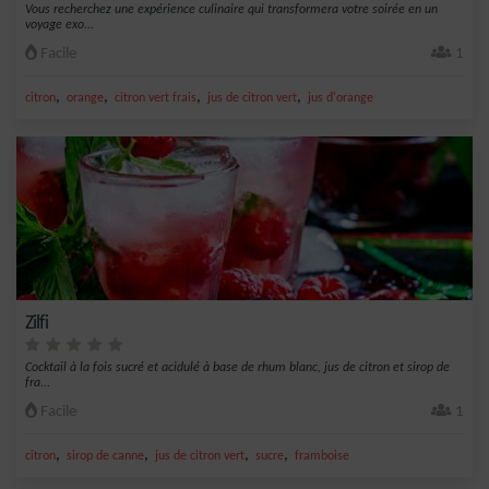
Vous recherchez une expérience culinaire qui transformera votre soirée en un
voyage exo...
Facile
1
,
,
,
,
citron
orange
citron vert frais
jus de citron vert
jus d'orange
Zilfi
Cocktail à la fois sucré et acidulé à base de rhum blanc, jus de citron et sirop de
fra...
Facile
1
,
,
,
,
citron
sirop de canne
jus de citron vert
sucre
framboise