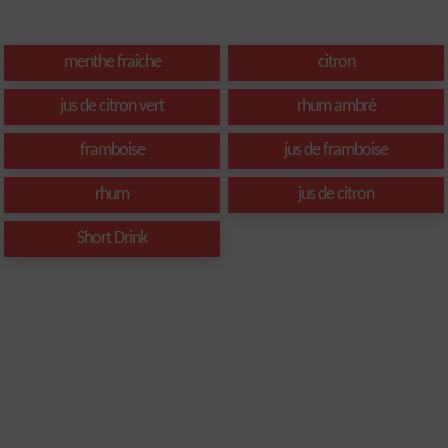
menthe fraîche
citron
jus de citron vert
rhum ambré
framboise
jus de framboise
rhum
jus de citron
Short Drink