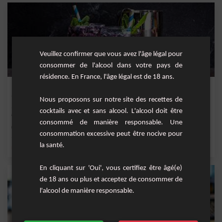
Veuillez confirmer que vous avez l'âge légal pour
consommer de l'alcool dans votre pays de
résidence. En France, l'âge légal est de 18 ans.
Mojito aux Myrtilles, une Brise Fraîche
Nous proposons sur notre site des recettes de
Un tourbillon de saveurs rafraîchissantes, ce Mojito aux myrtilles apporte une
cocktails avec et sans alcool. L'alcool doit être
nouvelle...
consommé de manière responsable. Une
Facile
1
consommation excessive peut être nocive pour
la santé.
,
,
,
,
menthe fraîche
citron
eau gazeuse
jus de citron vert
rhum ambré
En cliquant sur 'Oui', vous certifiez être âgé(e)
de 18 ans ou plus et acceptez de consommer de
l'alcool de manière responsable.