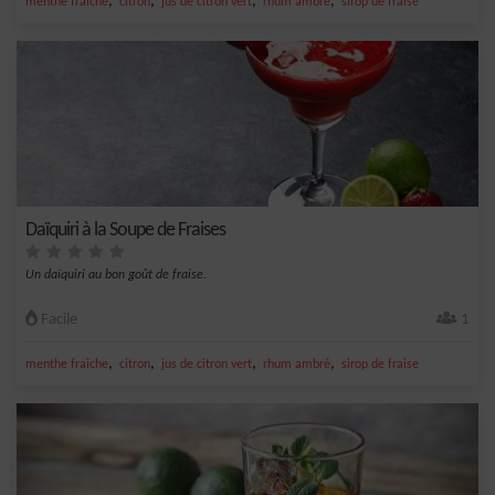
,
,
,
,
menthe fraîche
citron
jus de citron vert
rhum ambré
sirop de fraise
Daïquiri à la Soupe de Fraises
Un daïquiri au bon goût de fraise.
Facile
1
,
,
,
,
menthe fraîche
citron
jus de citron vert
rhum ambré
sirop de fraise