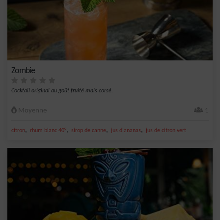
Zombie
Cocktail original au goût fruité mais corsé.
Moyenne
1
,
,
,
,
citron
rhum blanc 40°
sirop de canne
jus d'ananas
jus de citron vert