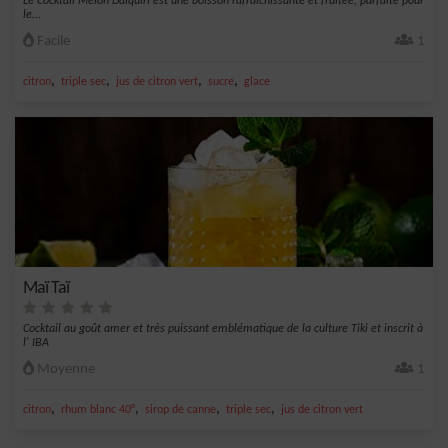
Le Cocktail Melon Daïquiri est une boisson rafraîchissante et fruitée, parfaite pour
le...
Facile
1
,
,
,
,
citron
triple sec
jus de citron vert
sucre
glace
Maï Taï
Cocktail au goût amer et très puissant emblématique de la culture Tiki et inscrit à
l' IBA
Moyenne
1
,
,
,
,
citron
rhum blanc 40°
sirop de canne
triple sec
jus de citron vert