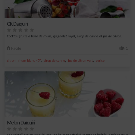
GK Daiquiri
Cocktail fruité à base de rhum, guignolet royal, sirop de canne et jus de citron.
Facile
1
,
,
,
,
citron
rhum blanc 40°
sirop de canne
jus de citron vert
cerise
Melon Daïquiri