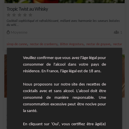
Tropic Twist au Whisky
Cocktail sophistiqué et rafraîchissant, mêlant avec harmonie les saveurs boisées
du whi...
Moyenne
1
,
,
,
,
sirop de canne
nectar de cranberry
Bitter Angostura
nectar de goyave
nectar de c
Veuillez confirmer que vous avez l'âge légal pour
consommer de l'alcool dans votre pays de
résidence. En France, l'âge légal est de 18 ans.
Nous proposons sur notre site des recettes de
cocktails avec et sans alcool. L'alcool doit être
consommé de manière responsable. Une
Red Label
consommation excessive peut être nocive pour
la santé.
Cocktail fruité et rafraîchissant à base de whisky, de sirop de framboise et de
limonade.
En cliquant sur 'Oui', vous certifiez être âgé(e)
Facile
1