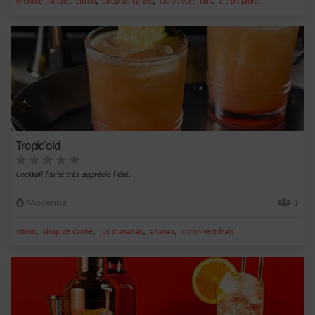
,
,
,
,
menthe fraîche
citron
sirop de canne
citron vert frais
citron jaune
Tropic'old
Cocktail fruité très apprécié l'été.
Moyenne
1
,
,
,
,
citron
sirop de canne
jus d'ananas
ananas
citron vert frais