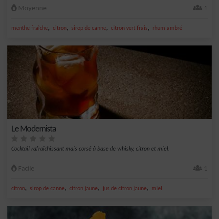
Moyenne
1
,
,
,
,
menthe fraîche
citron
sirop de canne
citron vert frais
rhum ambré
Le Modernista
Cocktail rafraîchissant mais corsé à base de whisky, citron et miel.
Facile
1
,
,
,
,
citron
sirop de canne
citron jaune
jus de citron jaune
miel