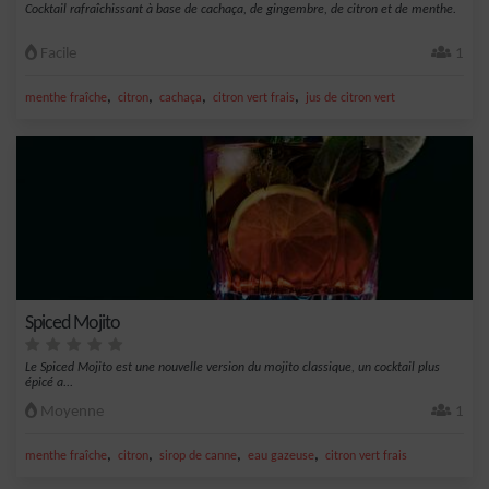
Cocktail rafraîchissant à base de cachaça, de gingembre, de citron et de menthe.
Facile
1
,
,
,
,
menthe fraîche
citron
cachaça
citron vert frais
jus de citron vert
Spiced Mojito
Le Spiced Mojito est une nouvelle version du mojito classique, un cocktail plus
épicé a...
Moyenne
1
,
,
,
,
menthe fraîche
citron
sirop de canne
eau gazeuse
citron vert frais