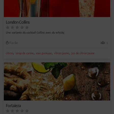
London Collins
Une variante du cocktail Collins avec du whisky.
Facile
1
,
,
,
,
citron
sirop de canne
eau gazeuse
citron jaune
jus de citron jaune
Fortaleza