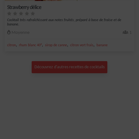
Strawberry délice
Cocktail très rafraîchissant aux notes fruités, préparé à base de fraise et de
banane.
Moyenne
1
,
,
,
,
citron
rhum blanc 40°
sirop de canne
citron vert frais
banane
Découvrez d'autres recettes de cocktails