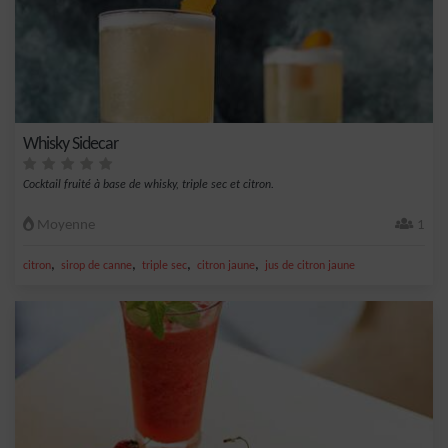
Whisky Sidecar
Cocktail fruité à base de whisky, triple sec et citron.
Moyenne
1
,
,
,
,
citron
sirop de canne
triple sec
citron jaune
jus de citron jaune