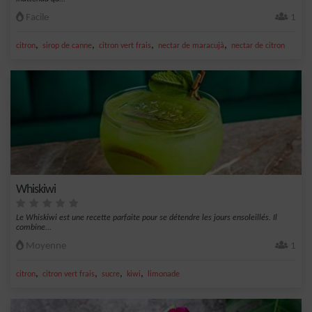
Facile
1
,
,
,
,
citron
sirop de canne
citron vert frais
nectar de maracujà
nectar de citron
Whiskiwi
Le Whiskiwi est une recette parfaite pour se détendre les jours ensoleillés. Il
combine...
Moyenne
1
,
,
,
,
citron
citron vert frais
sucre
kiwi
limonade