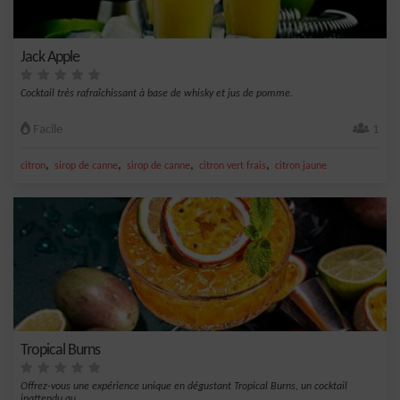
Jack Apple
Cocktail très rafraîchissant à base de whisky et jus de pomme.
Facile
1
,
,
,
,
citron
sirop de canne
sirop de canne
citron vert frais
citron jaune
Tropical Burns
Offrez-vous une expérience unique en dégustant Tropical Burns, un cocktail
inattendu qu...