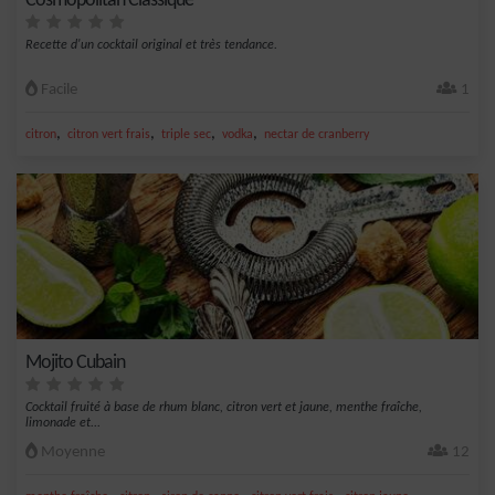
Cosmopolitan Classique
Recette d'un cocktail original et très tendance.
Facile
1
,
,
,
,
citron
citron vert frais
triple sec
vodka
nectar de cranberry
Mojito Cubain
Cocktail fruité à base de rhum blanc, citron vert et jaune, menthe fraîche,
limonade et...
Moyenne
12