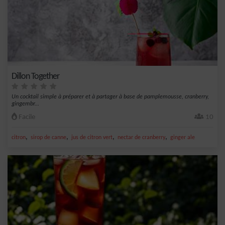
Dillon Together
Un cocktail simple à préparer et à partager à base de pamplemousse, cranberry,
gingembr...
Facile
10
,
,
,
,
citron
sirop de canne
jus de citron vert
nectar de cranberry
ginger ale