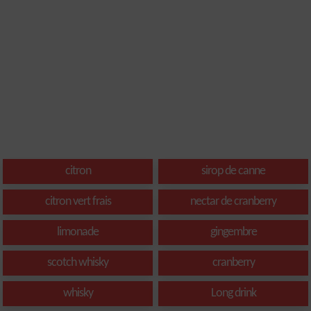
citron
sirop de canne
citron vert frais
nectar de cranberry
limonade
gingembre
scotch whisky
cranberry
whisky
Long drink