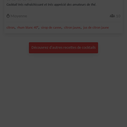
Cocktail très rafraîchissant et très apprécié des amateurs de thé.
Moyenne
10
,
,
,
,
citron
rhum blanc 40°
sirop de canne
citron jaune
jus de citron jaune
Découvrez d'autres recettes de cocktails