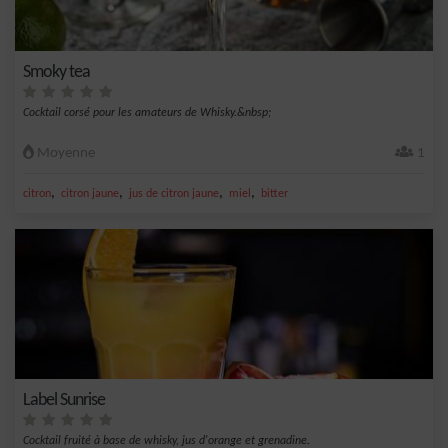
Smoky tea
Cocktail corsé pour les amateurs de Whisky.&nbsp;
Moyenne
1
,
,
,
,
citron
citron jaune
jus de citron jaune
miel
bitter
Label Sunrise
Cocktail fruité à base de whisky, jus d'orange et grenadine.