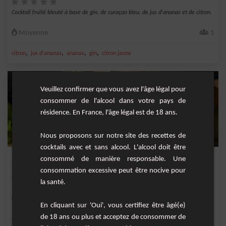
Cocktail fruité bleuté à base de gin, de curaçao bleu, de jus d'ananas et de citron.
Moyenne
1
,
,
,
,
citron
jus d'ananas
ananas
gin
citron jaune
Veuillez confirmer que vous avez l'âge légal pour
consommer de l'alcool dans votre pays de
résidence. En France, l'âge légal est de 18 ans.
Nous proposons sur notre site des recettes de
cocktails avec et sans alcool. L'alcool doit être
Pêche bourbon
consommé de manière responsable. Une
consommation excessive peut être nocive pour
Cocktail fruité à base de bourbon, de pêche, d'abricot et de liqueur d'amaretto.
la santé.
Moyenne
2
En cliquant sur 'Oui', vous certifiez être âgé(e)
de 18 ans ou plus et acceptez de consommer de
,
,
,
,
citron
citron jaune
jus de citron jaune
liqueur d'abricot
bourbon