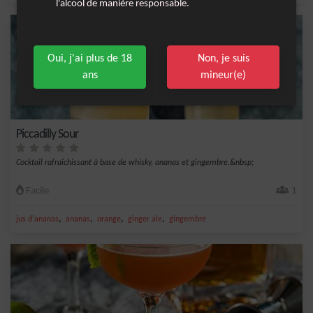
l'alcool de manière responsable.
Oui, j'ai plus de 18
Non, je suis
ans
mineur(e)
Piccadilly Sour
Cocktail rafraîchissant à base de whisky, ananas et gingembre.&nbsp;
Facile
1
,
,
,
,
jus d'ananas
ananas
orange
ginger ale
gingembre