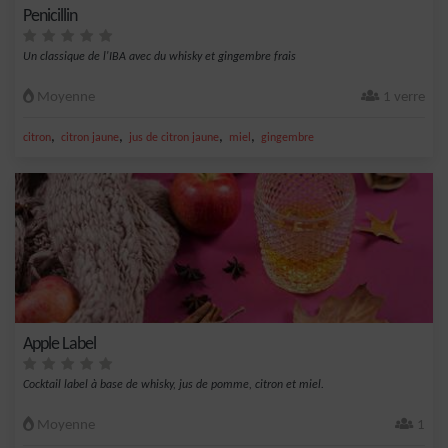
Penicillin
Un classique de l'IBA avec du whisky et gingembre frais
Moyenne
1 verre
,
,
,
,
citron
citron jaune
jus de citron jaune
miel
gingembre
Apple Label
Cocktail label à base de whisky, jus de pomme, citron et miel.
Moyenne
1