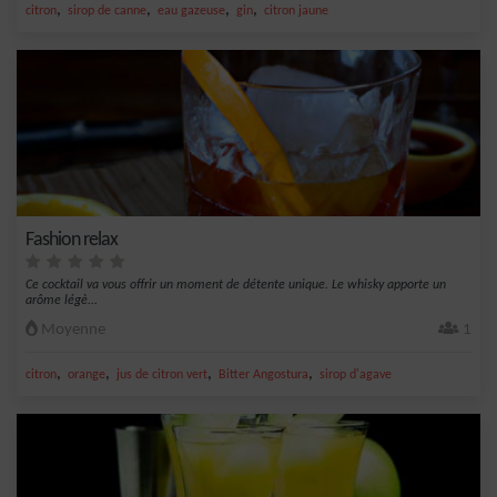
,
,
,
,
citron
sirop de canne
eau gazeuse
gin
citron jaune
Fashion relax
Ce cocktail va vous offrir un moment de détente unique. Le whisky apporte un
arôme légè...
Moyenne
1
,
,
,
,
citron
orange
jus de citron vert
Bitter Angostura
sirop d'agave