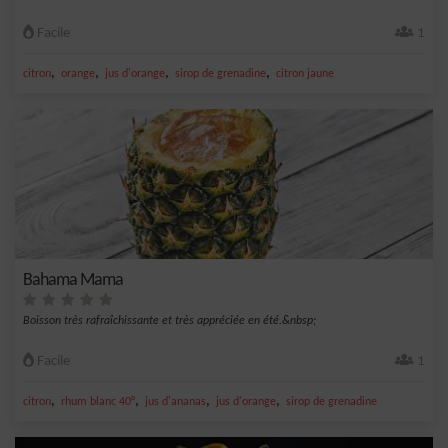
Facile
1
,
,
,
,
citron
orange
jus d'orange
sirop de grenadine
citron jaune
Bahama Mama
Boisson très rafraîchissante et très appréciée en été.&nbsp;
Facile
1
,
,
,
,
citron
rhum blanc 40°
jus d'ananas
jus d'orange
sirop de grenadine