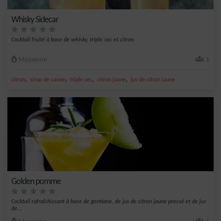
Whisky Sidecar
Cocktail fruité à base de whisky, triple sec et citron.
Moyenne
1
,
,
,
,
citron
sirop de canne
triple sec
citron jaune
jus de citron jaune
Golden pomme
Cocktail rafraîchissant à base de gentiane, de jus de citron jaune pressé et de jus
de...