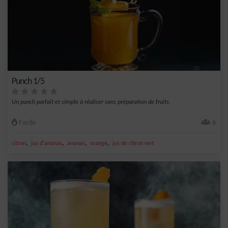
Punch 1/5
Un punch parfait et simple à réaliser sans préparation de fruits.
Facile
6
,
,
,
,
citron
jus d'ananas
ananas
orange
jus de citron vert