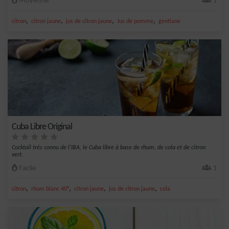
Moyenne
1
,
,
,
,
citron
citron jaune
jus de citron jaune
Jus de pomme
gentiane
Cuba Libre Original
Cocktail très connu de l'IBA, le Cuba libre à base de rhum, de cola et de citron
vert.
Facile
1
,
,
,
,
citron
rhum blanc 40°
citron jaune
jus de citron jaune
cola