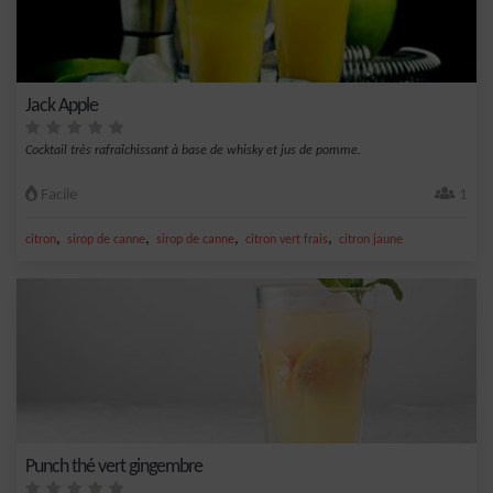
Jack Apple
Cocktail très rafraîchissant à base de whisky et jus de pomme.
Facile
1
,
,
,
,
citron
sirop de canne
sirop de canne
citron vert frais
citron jaune
Punch thé vert gingembre