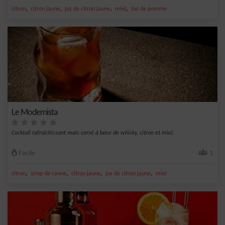
,
,
,
,
citron
citron jaune
jus de citron jaune
miel
Jus de pomme
Le Modernista
Cocktail rafraîchissant mais corsé à base de whisky, citron et miel.
Facile
1
,
,
,
,
citron
sirop de canne
citron jaune
jus de citron jaune
miel