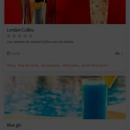
London Collins
Une variante du cocktail Collins avec du whisky.
Facile
1
,
,
,
,
citron
sirop de canne
eau gazeuse
citron jaune
jus de citron jaune
Blue gin