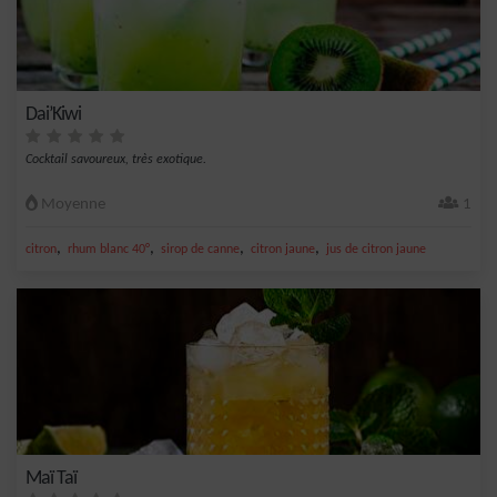
Dai’Kiwi
Cocktail savoureux, très exotique.
Moyenne
1
,
,
,
,
citron
rhum blanc 40°
sirop de canne
citron jaune
jus de citron jaune
Maï Taï