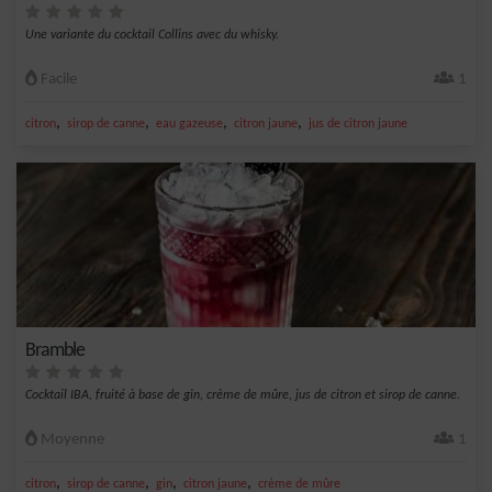
Une variante du cocktail Collins avec du whisky.
Facile
1
,
,
,
,
citron
sirop de canne
eau gazeuse
citron jaune
jus de citron jaune
Bramble
Cocktail IBA, fruité à base de gin, crème de mûre, jus de citron et sirop de canne.
Moyenne
1
,
,
,
,
citron
sirop de canne
gin
citron jaune
crème de mûre