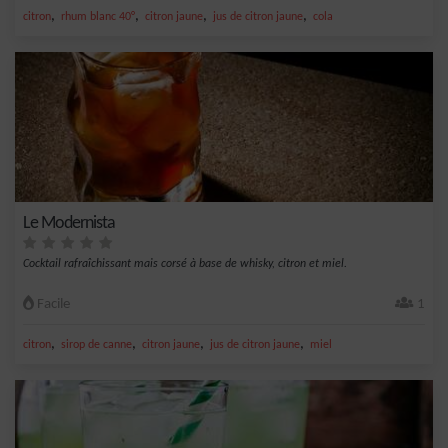
,
,
,
,
citron
rhum blanc 40°
citron jaune
jus de citron jaune
cola
Le Modernista
Cocktail rafraîchissant mais corsé à base de whisky, citron et miel.
Facile
1
,
,
,
,
citron
sirop de canne
citron jaune
jus de citron jaune
miel