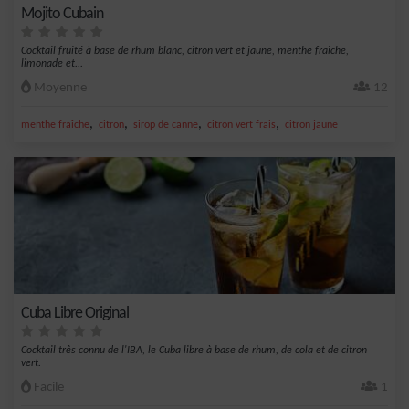
Mojito Cubain
Cocktail fruité à base de rhum blanc, citron vert et jaune, menthe fraîche,
limonade et...
Moyenne
12
,
,
,
,
menthe fraîche
citron
sirop de canne
citron vert frais
citron jaune
Cuba Libre Original
Cocktail très connu de l'IBA, le Cuba libre à base de rhum, de cola et de citron
vert.
Facile
1