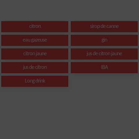
citron
sirop de canne
eau gazeuse
gin
citron jaune
jus de citron jaune
jus de citron
IBA
Long drink