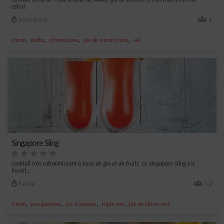
Cocktail corsé de l'IBA, à base de vodka, jus de tomate, citron frais et sel de
céleri.
Moyenne
1
,
,
,
,
citron
vodka
citron jaune
jus de citron jaune
sel
Singapore Sling
Cocktail très rafraîchissant à base de gin et de fruits. Le Singapore sling est
inscrit...
Facile
12
,
,
,
,
citron
eau gazeuse
jus d'ananas
triple sec
jus de citron vert