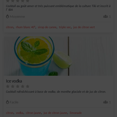
Cocktail au goût amer et très puissant emblématique de la culture Tiki et inscrit à
l' IBA
Moyenne
1
,
,
,
,
citron
rhum blanc 40°
sirop de canne
triple sec
jus de citron vert
Ice vodka
Cocktail rafraîchissant à base de vodka, de menthe glaciale et de jus de citron.
Facile
1
,
,
,
,
citron
vodka
citron jaune
jus de citron jaune
limonade