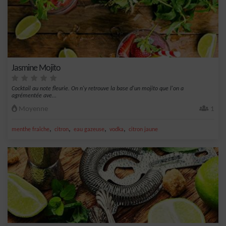
Jasmine Mojito
Cocktail au note fleurie. On n'y retrouve la base d'un mojito que l'on a
agrémentée ave...
Moyenne
1
,
,
,
,
menthe fraîche
citron
eau gazeuse
vodka
citron jaune