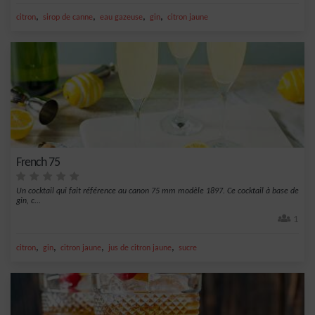
,
,
,
,
citron
sirop de canne
eau gazeuse
gin
citron jaune
French 75
Un cocktail qui fait référence au canon 75 mm modèle 1897. Ce cocktail à base de
gin, c...
1
,
,
,
,
citron
gin
citron jaune
jus de citron jaune
sucre