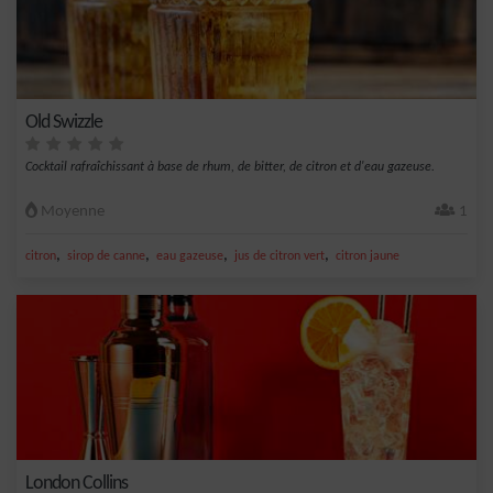
Old Swizzle
Cocktail rafraîchissant à base de rhum, de bitter, de citron et d'eau gazeuse.
Moyenne
1
,
,
,
,
citron
sirop de canne
eau gazeuse
jus de citron vert
citron jaune
London Collins