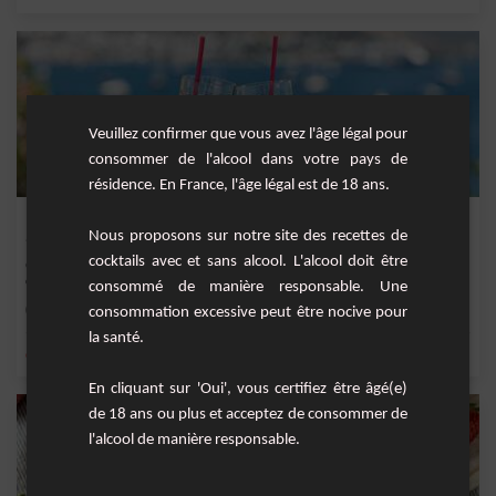
Veuillez confirmer que vous avez l'âge légal pour
consommer de l'alcool dans votre pays de
résidence. En France, l'âge légal est de 18 ans.
Blue Apple
Nous proposons sur notre site des recettes de
cocktails avec et sans alcool. L'alcool doit être
Cocktail fruité à base de gin, jus de pomme, citron frais, curaçao bleu et sirop de
canne.
consommé de manière responsable. Une
Facile
1
consommation excessive peut être nocive pour
la santé.
,
,
,
,
citron
sirop de canne
gin
citron jaune
jus de citron jaune
En cliquant sur 'Oui', vous certifiez être âgé(e)
de 18 ans ou plus et acceptez de consommer de
l'alcool de manière responsable.