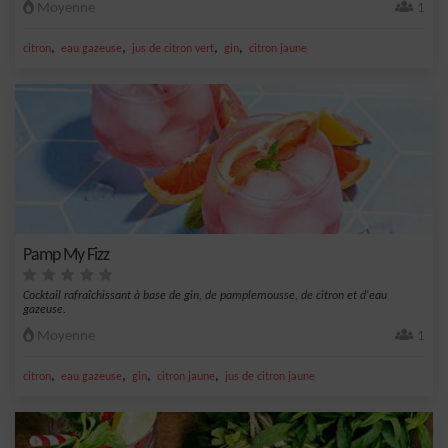
Moyenne
1
,
,
,
,
citron
eau gazeuse
jus de citron vert
gin
citron jaune
Pamp My Fizz
Cocktail rafraîchissant à base de gin, de pamplemousse, de citron et d'eau
gazeuse.
Moyenne
1
,
,
,
,
citron
eau gazeuse
gin
citron jaune
jus de citron jaune