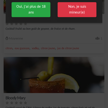
Oui, j'ai plus de 18
Non, je suis
ans
mineur(e)
Purple Street
Cocktail fruité au bon goût de goyave, de fraise et de rhum.
Moyenne
1
,
,
,
,
citron
eau gazeuse
vodka
citron jaune
jus de citron jaune
Bloody Mary