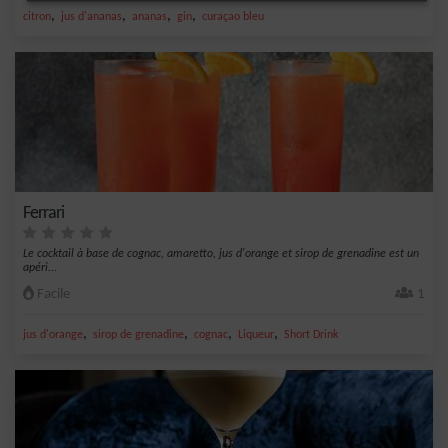
,
,
,
,
citron
jus d'ananas
ananas
gin
curaçao bleu
Ferrari
Le cocktail à base de cognac, amaretto, jus d'orange et sirop de grenadine est un
apéri...
Facile
1
,
,
,
,
jus d'orange
sirop de grenadine
cognac
Liqueur
Short Drink