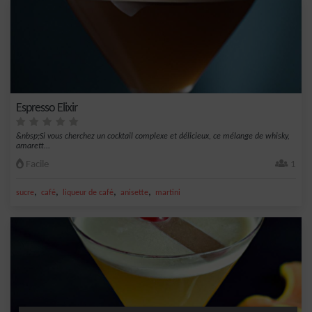
Espresso Elixir
&nbsp;Si vous cherchez un cocktail complexe et délicieux, ce mélange de whisky,
amarett...
Facile
1
,
,
,
,
sucre
café
liqueur de café
anisette
martini