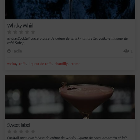
Whisky Whirl
&nbsp;Cocktail corsé à base de crème de whisky, amaretto, vodka et liqueur de
café.&nbsp;
Facile
1
,
,
,
,
vodka
café
liqueur de café
chantilly
creme
Sweet label
Cocktail onctueux à base de crème de whisky, liqueur de coco, amaretto et lait.