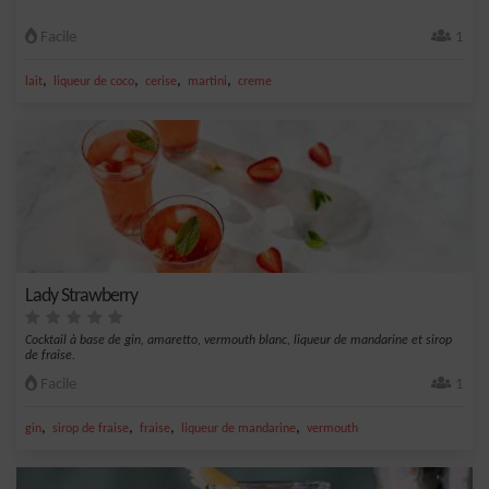
Facile
1
,
,
,
,
lait
liqueur de coco
cerise
martini
creme
Lady Strawberry
Cocktail à base de gin, amaretto, vermouth blanc, liqueur de mandarine et sirop
de fraise.
Facile
1
,
,
,
,
gin
sirop de fraise
fraise
liqueur de mandarine
vermouth