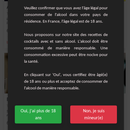
Amanda
Veuillez confirmer que vous avez l'âge légal pour
consommer de l'alcool dans votre pays de
Le cocktail Amanda est un mélange original et exotique de cognac, amaretto et
résidence. En France, l'âge légal est de 18 ans.
liqueur d...
Facile
1
Nous proposons sur notre site des recettes de
cocktails avec et sans alcool. L'alcool doit être
,
,
,
,
banane
crème fraîche
liqueur de banane
cognac
creme
consommé de manière responsable. Une
consommation excessive peut être nocive pour
la santé.
En cliquant sur 'Oui', vous certifiez être âgé(e)
de 18 ans ou plus et acceptez de consommer de
l'alcool de manière responsable.
Blue pineapple
Oui, j'ai plus de 18
Non, je suis
Si vous cherchez un nouveau cocktail créatif à partager avec des amis, le cocktail
rafr...
ans
mineur(e)
Facile
1