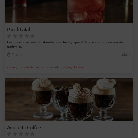
Punch Fatal
Découvrez une recette vibrante qui allie le piquant de la vodka, la douceur du
melon ve...
Facile
1
,
,
,
,
vodka
liqueur de melon
piment
melon
Liqueur
Amaretto Coffee