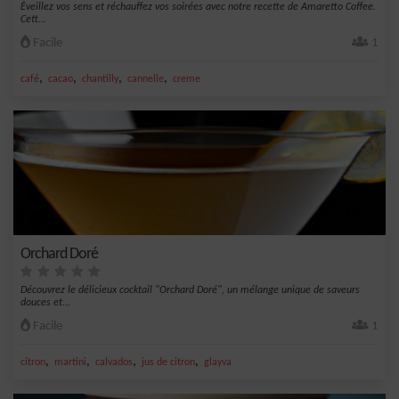
Éveillez vos sens et réchauffez vos soirées avec notre recette de Amaretto Coffee.
Cett...
Facile
1
,
,
,
,
café
cacao
chantilly
cannelle
creme
Orchard Doré
Découvrez le délicieux cocktail "Orchard Doré", un mélange unique de saveurs
douces et...
Facile
1
,
,
,
,
citron
martini
calvados
jus de citron
glayva