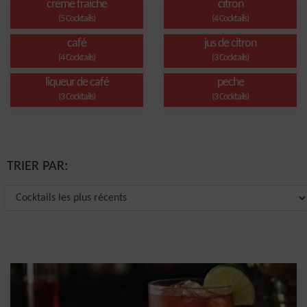
crème fraîche
citron
(5 Cocktails)
(4 Cocktails)
café
jus de citron
(4 Cocktails)
(3 Cocktails)
liqueur de café
peche
(3 Cocktails)
(3 Cocktails)
TRIER PAR: