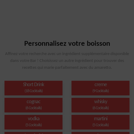
Personnalisez votre boisson
Affinez votre recherche avec un ingrédient supplémentaire disponible
dans votre Bar ! Choisissez un autre ingrédient pour trouver des
recettes qui marie parfaitement avec du amaretto.
Short Drink
creme
(18 Cocktails)
(9 Cocktails)
cognac
whisky
(6 Cocktails)
(6 Cocktails)
vodka
martini
(5 Cocktails)
(5 Cocktails)