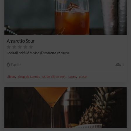
Amaretto Sour
Cocktail acidulé à base d'amaretto et citron.
Facile
1
,
,
,
,
citron
sirop de canne
jus de citron vert
sucre
glace