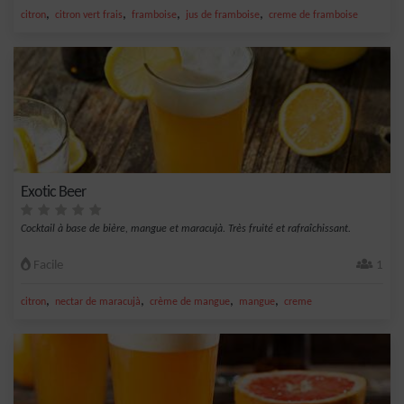
,
,
,
,
citron
citron vert frais
framboise
jus de framboise
creme de framboise
Exotic Beer
Cocktail à base de bière, mangue et maracujà. Très fruité et rafraîchissant.
Facile
1
,
,
,
,
citron
nectar de maracujà
crème de mangue
mangue
creme