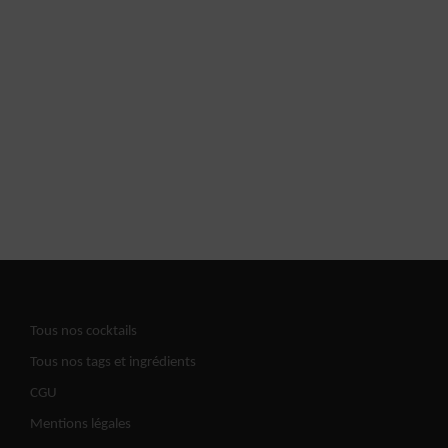
Tous nos cocktails
Tous nos tags et ingrédients
CGU
Mentions légales