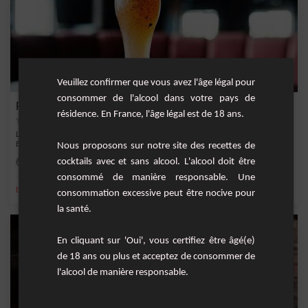
Veuillez confirmer que vous avez l'âge légal pour
consommer de l'alcool dans votre pays de
Pomme-Gingembre à la Cannelle Effervescent
résidence. En France, l'âge légal est de 18 ans.
Laissez-vous séduire par ce délicieux cocktail Pomme-Gingembre à la Cannelle
Effervesce...
Nous proposons sur notre site des recettes de
cocktails avec et sans alcool. L'alcool doit être
Facile
1
consommé de manière responsable. Une
,
,
,
,
bâton de cannelle
soda
ginger ale
gingembre
Jus de pomme
consommation excessive peut être nocive pour
la santé.
En cliquant sur 'Oui', vous certifiez être âgé(e)
de 18 ans ou plus et acceptez de consommer de
l'alcool de manière responsable.