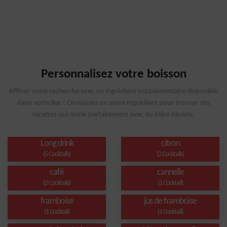
Personnalisez votre boisson
Affinez votre recherche avec un ingrédient supplémentaire disponible
dans votre Bar ! Choisissez un autre ingrédient pour trouver des
recettes qui marie parfaitement avec du bière blonde.
Long drink
citron
(5 Cocktails)
(2 Cocktails)
café
cannelle
(2 Cocktails)
(1 Cocktail)
framboise
jus de framboise
(1 Cocktail)
(1 Cocktail)