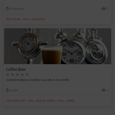
Moyenne
1
,
,
bière brune
biere
Long drink
Coffee Beer
Cocktail tendance à la bière, au café et à la vanille.
Facile
1
,
,
,
,
rhum blanc 40°
café
sirop de vanille
rhum
vanille