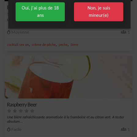
Beer on the beach
Oui, j'ai plus de 18
Non, je suis
ans
mineur(e)
Un Sex on the beach allongé de bière avec une touche de pêche.
Moyenne
1
,
,
,
cocktail sex on
crème de pêche
peche
biere
Raspberry Beer
Une bière rafraichissante aromatisée à la framboise et au citron vert. A tester
absolum...
Facile
1