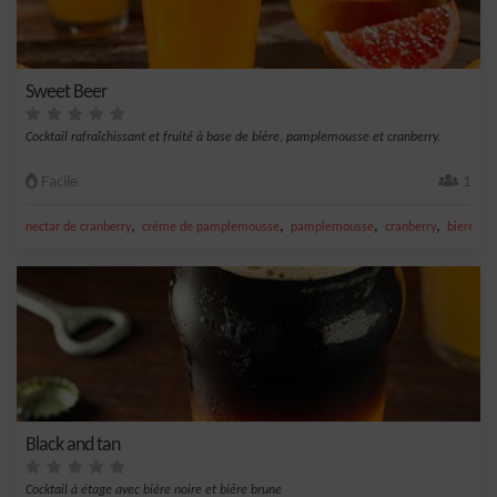
Sweet Beer
Cocktail rafraîchissant et fruité à base de bière, pamplemousse et cranberry.
Facile
1
,
,
,
,
nectar de cranberry
crème de pamplemousse
pamplemousse
cranberry
biere
Black and tan
Cocktail à étage avec bière noire et bière brune