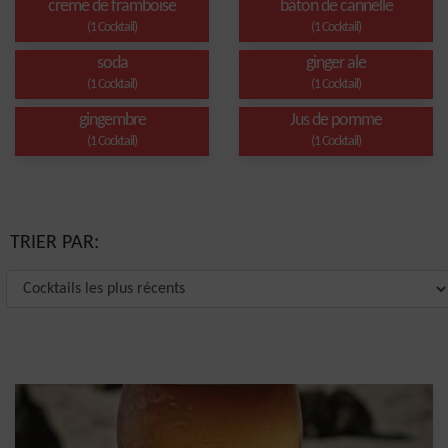
creme de framboise
bâton de cannelle
(1 Cocktail)
(1 Cocktail)
soda
ginger ale
(1 Cocktail)
(1 Cocktail)
gingembre
Jus de pomme
(1 Cocktail)
(1 Cocktail)
TRIER PAR: