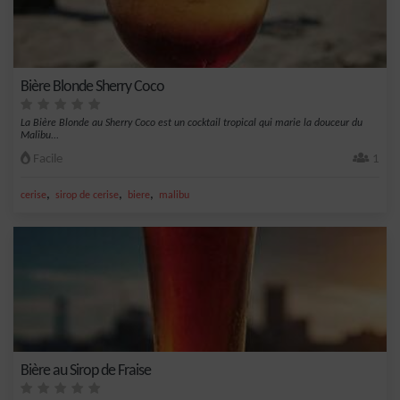
Bière Blonde Sherry Coco
La Bière Blonde au Sherry Coco est un cocktail tropical qui marie la douceur du
Malibu...
Facile
1
,
,
,
cerise
sirop de cerise
biere
malibu
Bière au Sirop de Fraise