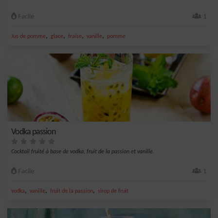
Facile
1
,
,
,
,
Jus de pomme
glace
fraise
vanille
pomme
Vodka passion
Cocktail fruité à base de vodka, fruit de la passion et vanille.
Facile
1
,
,
,
vodka
vanille
fruit de la passion
sirop de fruit