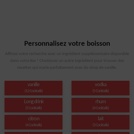
Personnalisez votre boisson
Affinez votre recherche avec un ingrédient supplémentaire disponible
dans votre Bar ! Choisissez un autre ingrédient pour trouver des
recettes qui marie parfaitement avec du sirop de vanille.
vanille
vodka
(12 Cocktails)
(5 Cocktails)
Long drink
rhum
(5 Cocktails)
(4 Cocktails)
citron
lait
(4 Cocktails)
(3 Cocktails)