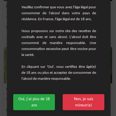
Punch Vanille
Veuillez confirmer que vous avez l'âge légal pour
consommer de l'alcool dans votre pays de
Cocktail corsé à base de vieux rhum, de vanille et de citron.
résidence. En France, l'âge légal est de 18 ans.
Facile
1
Nous proposons sur notre site des recettes de
cocktails avec et sans alcool. L'alcool doit être
,
,
,
,
citron
gousse de vanille
citron jaune
rhum vieux
citron jaune frais
consommé de manière responsable. Une
consommation excessive peut être nocive pour
la santé.
En cliquant sur 'Oui', vous certifiez être âgé(e)
de 18 ans ou plus et acceptez de consommer de
l'alcool de manière responsable.
Aguacanina
Oui, j'ai plus de 18
Non, je suis
Cocktail exotique kiwi et touche de vanille
ans
mineur(e)
Facile
1