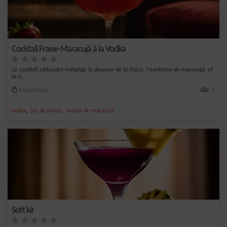
Cocktail Fraise-Maracujà à la Vodka
Ce cocktail séduisant mélange la douceur de la fraise, l'exotisme du maracujà, et
la ri...
Moyenne
1
,
,
vodka
jus de fraise
nectar de maracujà
Soft kir