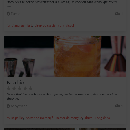
Découvrez le délice rafraîchissant du Soft Kir, un cocktail sans alcool qui ravira
vos...
Facile
1
,
,
,
jus d'ananas
lait
sirop de cassis
sans alcool
Paradisio
Ce cocktail fruité à base de rhum paille, nectar de maracujà, de mangue et de
sirop de...
Moyenne
1
,
,
,
,
rhum paille
nectar de maracujà
nectar de mangue
rhum
Long drink