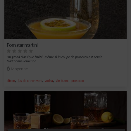
Porn star martini
Un grand classique fruité. Même si la coupe de prosecco est servie
traditionnellement a...
Moyenne
,
,
,
,
citron
jus de citron vert
vodka
vin blanc
prosecco