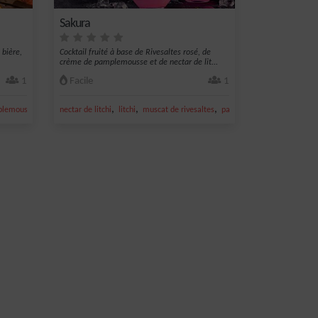
Sakura
 bière,
Cocktail fruité à base de Rivesaltes rosé, de
crème de pamplemousse et de nectar de lit...
1
Facile
1
,
,
,
,
,
,
lemousse
cranberry
nectar de litchi
biere
litchi
muscat de rivesaltes
pamplemousse
rivesaltes