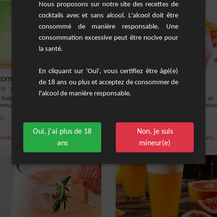
Nous proposons sur notre site des recettes de
cocktails avec et sans alcool. L'alcool doit être
consommé de manière responsable. Une
consommation excessive peut être nocive pour
la santé.
En cliquant sur 'Oui', vous certifiez être âgé(e)
torm
Pamp My Fizz
de 18 ans ou plus et acceptez de consommer de
l'alcool de manière responsable.
l fruité à base de vodka, crème de
Cocktail rafraîchissant à base de gin, de
ousse, jus de fraise et nectar de
pamplemousse, de citron et d'eau gazeu
le
1
Moyenne
Oui, j'ai plus de 18
Non, je suis
,
,
,
,
,
,
vodka
jus de fraise
nectar de goyave
fraise
citron
eau gazeuse
gin
citron jaune
ans
mineur(e)