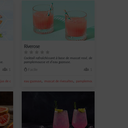
Riverose
Cocktail rafraîchissant à base de muscat rosé, de
se.
pamplemousse et d'eau gazeuse.
1
Facile
1
,
,
,
,
,
jus de citron jaune
eau gazeuse
muscat de rivesaltes
pamplemousse
rivesaltes rosé
ea