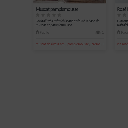
Muscat pamplemousse
Rosé
Cocktail très rafraîchissant et fruité à base de
L'incon
muscat et pamplemousse.
Rafraîc
Facile
1
Faci
,
,
,
muscat de rivesaltes
pamplemousse
creme
Muscat
vin rosé