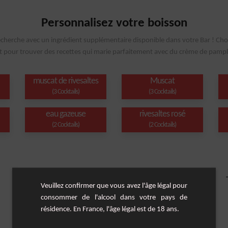
Personnalisez votre boisson
echerche avec un ingrédient supplémentaire disponible dans votre Bar ! Cho
t pour trouver des recettes qui marie parfaitement avec du crème de pam
muscat de rivesaltes
Muscat
(3 Cocktails)
(3 Cocktails)
eau gazeuse
rivesaltes rosé
(2 Cocktails)
(2 Cocktails)
Veuillez confirmer que vous avez l'âge légal pour
consommer de l'alcool dans votre pays de
résidence. En France, l'âge légal est de 18 ans.