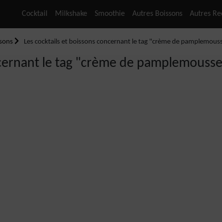
Cocktail
Milkshake
Smoothie
Autres Boissons
Autres Re
ssons
Les cocktails et boissons concernant le tag "crème de pamplemousse"
cernant le tag "crème de pamplemousse" (