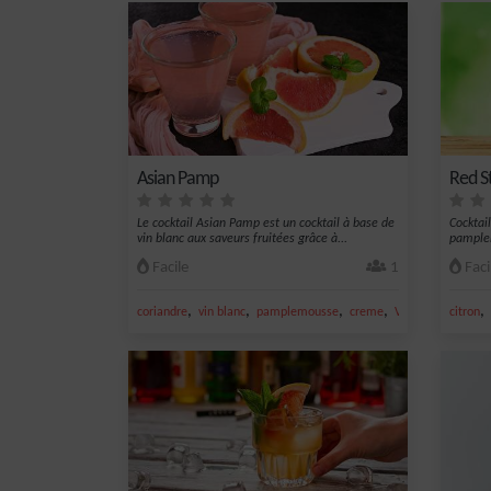
Asian Pamp
Red S
Le cocktail Asian Pamp est un cocktail à base de
Cocktai
vin blanc aux saveurs fruitées grâce à...
pamplem
goyave.
Facile
1
Faci
,
,
,
,
,
coriandre
vin blanc
pamplemousse
creme
Vin
citron