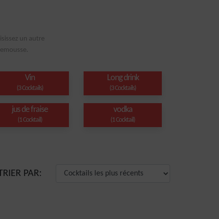
isissez un autre
plemousse.
Vin
Long drink
(3 Cocktails)
(3 Cocktails)
jus de fraise
vodka
(1 Cocktail)
(1 Cocktail)
TRIER PAR: