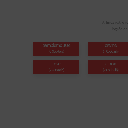
Affinez votre r
ingrédien
pamplemousse
creme
(8 Cocktails)
(4 Cocktails)
rose
citron
(2 Cocktails)
(2 Cocktails)