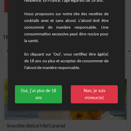
résidence. En France, l'âge légal est de 18 ans.
Smoothie
(1 Cocktail)
Nous proposons sur notre site des recettes de
cocktails avec et sans alcool. L'alcool doit être
consommé de manière responsable. Une
consommation excessive peut être nocive pour
TRIER PAR:
la santé.
En cliquant sur 'Oui', vous certifiez être âgé(e)
de 18 ans ou plus et acceptez de consommer de
l'alcool de manière responsable.
Oui, j'ai plus de 18
Non, je suis
ans
mineur(e)
Smoothie Abricot Miel Caramel