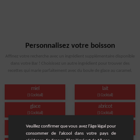
Personnalisez votre boisson
Affinez votre recherche avec un ingrédient supplémentaire disponible
dans votre Bar ! Choisissez un autre ingrédient pour trouver des
recettes qui marie parfaitement avec du boule de glace au caramel.
miel
lait
(1 Cocktail)
(1 Cocktail)
glace
abricot
(1 Cocktail)
(1 Cocktail)
glace au caramel
caramel
Veuillez confirmer que vous avez l'âge légal pour
(1 Cocktail)
(1 Cocktail)
consommer de l'alcool dans votre pays de