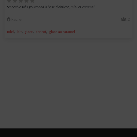
Smoothie très gourmand à base d'abricot, miel et caramel.
Facile
2
,
,
,
,
miel
lait
glace
abricot
glace au caramel