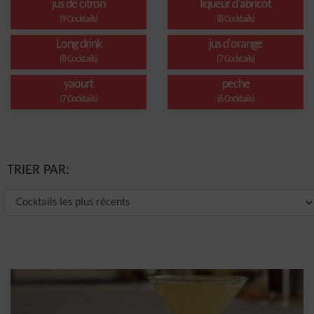
jus de citron
liqueur d'abricot
(9 Cocktails)
(8 Cocktails)
Long drink
jus d'orange
(8 Cocktails)
(7 Cocktails)
yaourt
peche
(7 Cocktails)
(6 Cocktails)
TRIER PAR: