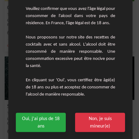
Carafe de Fruits Exotiques
Veuillez confirmer que vous avez l'âge légal pour
consommer de l'alcool dans votre pays de
Cette recette de&nbsp; jus de fruits frais est simple à faire et est délicieuse pour
résidence. En France, l'âge légal est de 18 ans.
to...
Moyenne
4
Nous proposons sur notre site des recettes de
cocktails avec et sans alcool. L'alcool doit être
,
,
,
,
citron
jus d'ananas
ananas
orange
jus d'orange
consommé de manière responsable. Une
consommation excessive peut être nocive pour
la santé.
En cliquant sur 'Oui', vous certifiez être âgé(e)
de 18 ans ou plus et acceptez de consommer de
l'alcool de manière responsable.
Smoothie aux Fruits Secs
Oui, j'ai plus de 18
Non, je suis
Un smoothie gourmand au délicieux mélange de fruits secs, de noix et de lait.
C'est une...
ans
mineur(e)
Facile
4