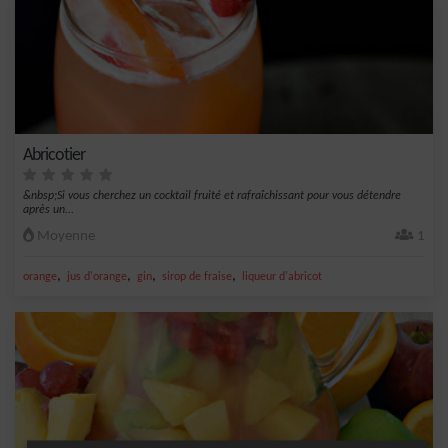
Abricotier
&nbsp;Si vous cherchez un cocktail fruité et rafraîchissant pour vous détendre
après un...
Moyenne
1
,
,
,
,
orange
jus d'orange
gin
sirop de fraise
liqueur d'abricot