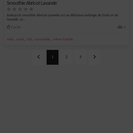
Smoothie Abricot Lavande
&nbsp;Un smoothie Abricot Lavande est un délicieux mélange de fruits et de
lavande. Le...
Facile
6
,
,
,
,
miel
sucre
lait
cassonade
crème fraîche
1
2
3