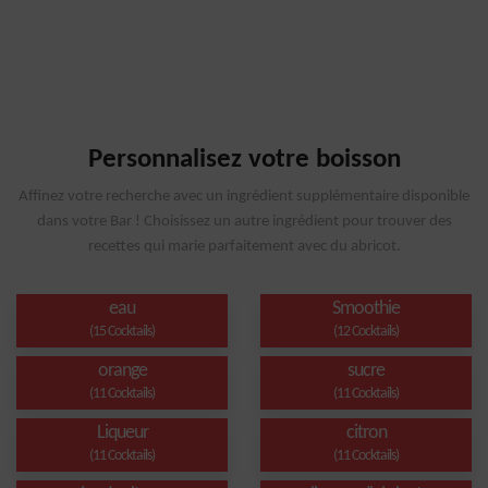
Personnalisez votre boisson
Affinez votre recherche avec un ingrédient supplémentaire disponible
dans votre Bar ! Choisissez un autre ingrédient pour trouver des
recettes qui marie parfaitement avec du abricot.
eau
Smoothie
(15 Cocktails)
(12 Cocktails)
orange
sucre
(11 Cocktails)
(11 Cocktails)
Liqueur
citron
(11 Cocktails)
(11 Cocktails)