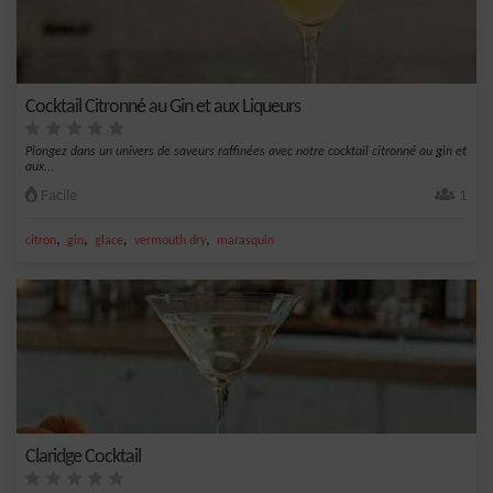
Cocktail Citronné au Gin et aux Liqueurs
Plongez dans un univers de saveurs raffinées avec notre cocktail citronné au gin et
aux...
Facile
1
,
,
,
,
citron
gin
glace
vermouth dry
marasquin
Claridge Cocktail