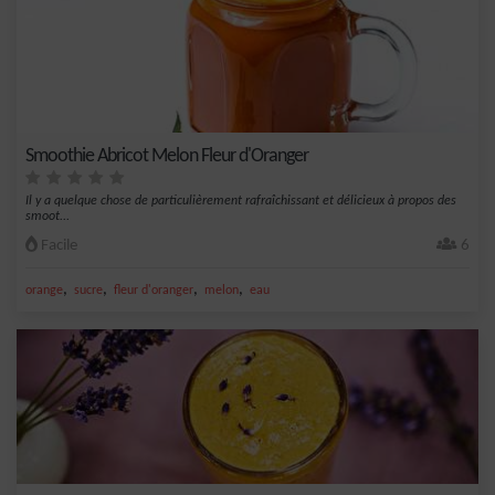
Smoothie Abricot Melon Fleur d'Oranger
Il y a quelque chose de particulièrement rafraîchissant et délicieux à propos des
smoot...
Facile
6
,
,
,
,
orange
sucre
fleur d'oranger
melon
eau