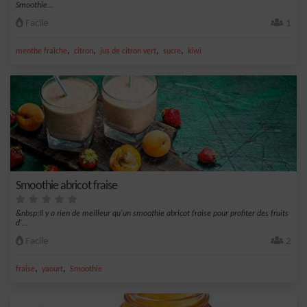
Smoothie...
Facile
1
,
,
,
,
menthe fraîche
citron
jus de citron vert
sucre
kiwi
Smoothie abricot fraise
&nbsp;Il y a rien de meilleur qu'un smoothie abricot fraise pour profiter des fruits
d'...
Facile
2
,
,
fraise
yaourt
Smoothie