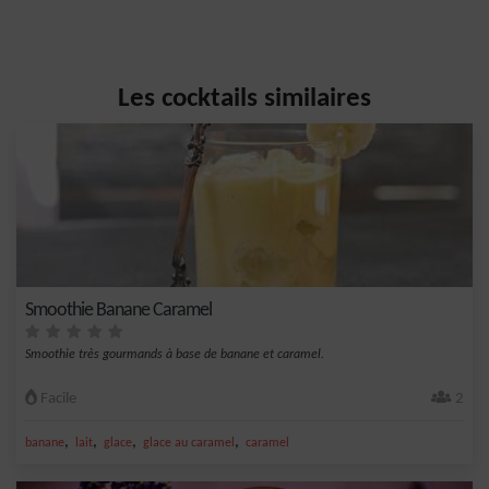
Les cocktails similaires
Smoothie Banane Caramel
Smoothie très gourmands à base de banane et caramel.
Facile
2
,
,
,
,
banane
lait
glace
glace au caramel
caramel