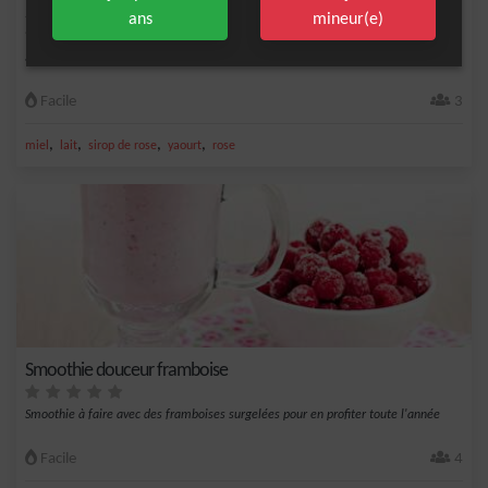
Smoothie Chamallows et Rose
ans
mineur(e)
Smoothie aux bonbons très apprécié par les enfants.
Facile
3
,
,
,
,
miel
lait
sirop de rose
yaourt
rose
Smoothie douceur framboise
Smoothie à faire avec des framboises surgelées pour en profiter toute l'année
Facile
4