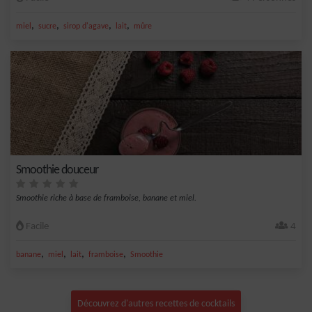
,
,
,
,
miel
sucre
sirop d'agave
lait
mûre
Smoothie douceur
Smoothie riche à base de framboise, banane et miel.
Facile
4
,
,
,
,
banane
miel
lait
framboise
Smoothie
Découvrez d'autres recettes de cocktails