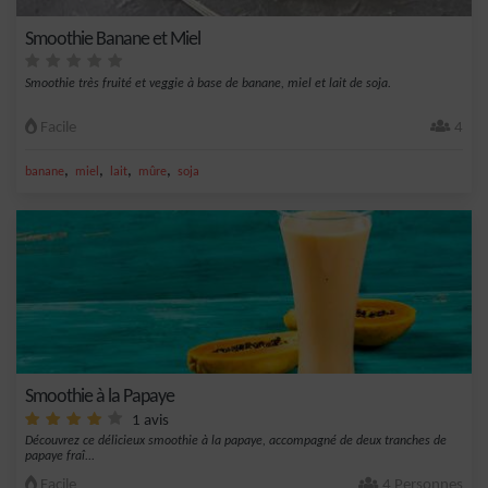
Smoothie Banane et Miel
Smoothie très fruité et veggie à base de banane, miel et lait de soja.
Facile
4
,
,
,
,
banane
miel
lait
mûre
soja
Smoothie à la Papaye
1 avis
Découvrez ce délicieux smoothie à la papaye, accompagné de deux tranches de
papaye fraî...
Facile
4 Personnes