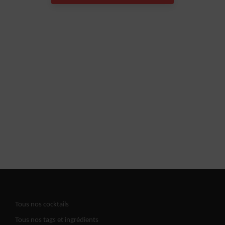
Tous nos cocktails
Tous nos tags et ingrédients