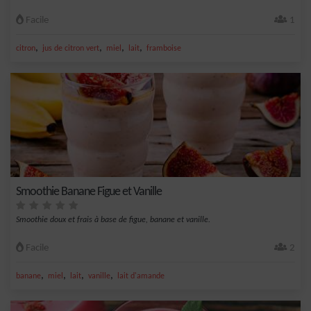
Facile
1
,
,
,
,
citron
jus de citron vert
miel
lait
framboise
Smoothie Banane Figue et Vanille
Smoothie doux et frais à base de figue, banane et vanille.
Facile
2
,
,
,
,
banane
miel
lait
vanille
lait d'amande