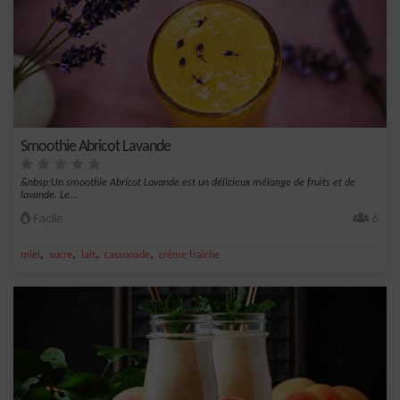
Smoothie Abricot Lavande
&nbsp;Un smoothie Abricot Lavande est un délicieux mélange de fruits et de
lavande. Le...
Facile
6
,
,
,
,
miel
sucre
lait
cassonade
crème fraîche