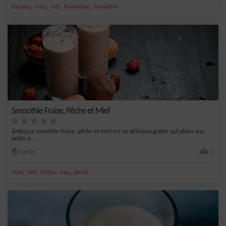
,
,
,
,
banane
miel
lait
framboise
Smoothie
Smoothie Fraise, Pêche et Miel
&nbsp;Le smoothie fraise, pêche et miel est un délicieux goûter qui plaira aux
petits e...
Facile
2
,
,
,
,
miel
lait
fraise
eau
peche