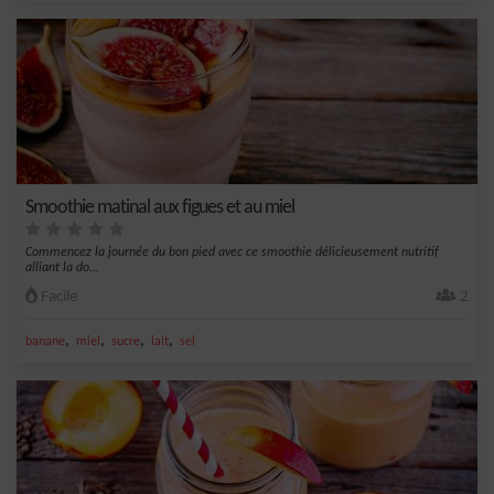
Smoothie matinal aux figues et au miel
Commencez la journée du bon pied avec ce smoothie délicieusement nutritif
alliant la do...
Facile
2
,
,
,
,
banane
miel
sucre
lait
sel