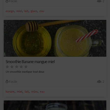
Facile
2
,
,
,
,
orange
miel
lait
glace
eau
Smoothie Banane mangue miel
Un smoothie exotique tout doux
Facile
2
,
,
,
,
banane
miel
lait
mûre
eau