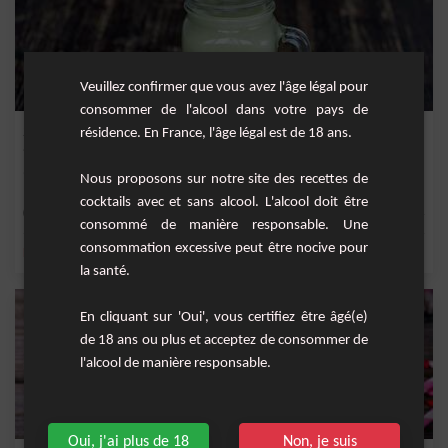
Veuillez confirmer que vous avez l'âge légal pour
consommer de l'alcool dans votre pays de
Smoothie péruvien
résidence. En France, l'âge légal est de 18 ans.
Un smoothie avec de l'avocat Hass
Nous proposons sur notre site des recettes de
cocktails avec et sans alcool. L'alcool doit être
Facile
4
consommé de manière responsable. Une
consommation excessive peut être nocive pour
,
,
,
,
banane
miel
lait
vanille
avocat
la santé.
En cliquant sur 'Oui', vous certifiez être âgé(e)
de 18 ans ou plus et acceptez de consommer de
l'alcool de manière responsable.
Oui, j'ai plus de 18
Non, je suis