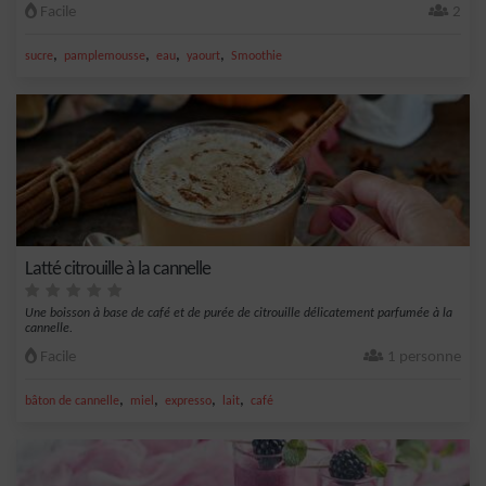
Facile
2
,
,
,
,
sucre
pamplemousse
eau
yaourt
Smoothie
Latté citrouille à la cannelle
Une boisson à base de café et de purée de citrouille délicatement parfumée à la
cannelle.
Facile
1 personne
,
,
,
,
bâton de cannelle
miel
expresso
lait
café