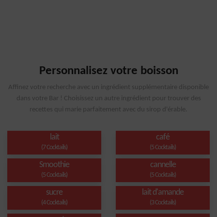
Personnalisez votre boisson
Affinez votre recherche avec un ingrédient supplémentaire disponible
dans votre Bar ! Choisissez un autre ingrédient pour trouver des
recettes qui marie parfaitement avec du sirop d'érable.
lait
café
(7 Cocktails)
(5 Cocktails)
Smoothie
cannelle
(5 Cocktails)
(5 Cocktails)
sucre
lait d'amande
(4 Cocktails)
(3 Cocktails)