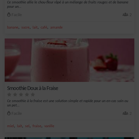
Ce smoothie allie le chou-fleur râpé à un mélange de fruits rouges et de banane
pour un...
Facile
2
,
,
,
,
banane
sucre
lait
café
amande
Smoothie Doux à la Fraise
Ce smoothie à la fraise est une solution simple et rapide pour un en-cas sain ou
un pet...
Facile
2
,
,
,
,
miel
lait
sel
fraise
vanille