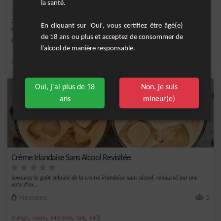
Thé Crémeux aux Épices et Douceur d'Automne
la santé.
Découvrez ce mélange revigorant et chaleureux de thé et d'épices, avec une
En cliquant sur 'Oui', vous certifiez être âgé(e)
pointe de do...
de 18 ans ou plus et acceptez de consommer de
Facile
4
l'alcool de manière responsable.
,
,
,
,
bâton de cannelle
miel
sucre
gingembre
lait
Oui, j'ai plus de 18
Non, je suis
ans
mineur(e)
Crème Irlandaise Sans Alcool Revisitée
Savourez le goût velouté de la crème irlandaise sans alcool, rehaussé par une
note d'ex...
Moyenne
5
,
,
,
,
orange
sucre
expresso
lait
café