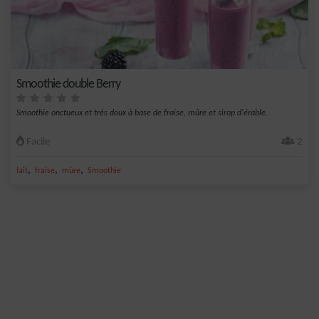
Smoothie double Berry
Smoothie onctueux et très doux à base de fraise, mûre et sirop d'érable.
Facile
2
,
,
,
lait
fraise
mûre
Smoothie