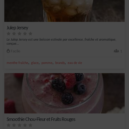
Julep Jersey
Le Julep Jersey est une boisson estivale par excellence, fraîche et aromatique,
conçue...
Facile
1
,
,
,
,
menthe fraîche
glace
pomme
brandy
eau de vie
Smoothie Chou-Fleur et Fruits Rouges