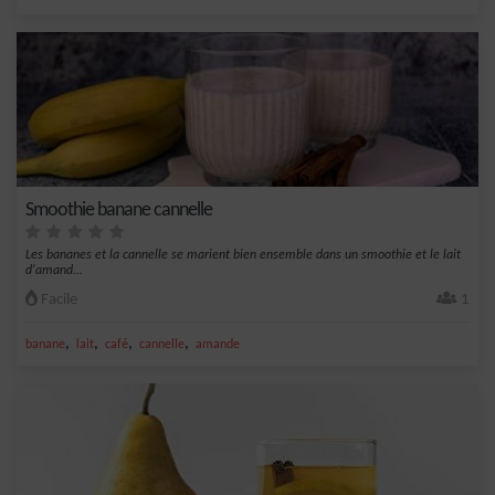
Smoothie banane cannelle
Les bananes et la cannelle se marient bien ensemble dans un smoothie et le lait
d'amand...
Facile
1
,
,
,
,
banane
lait
café
cannelle
amande