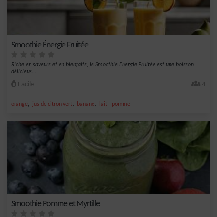
Smoothie Énergie Fruitée
Riche en saveurs et en bienfaits, le Smoothie Énergie Fruitée est une boisson
délicieus...
Facile
4
,
,
,
,
orange
jus de citron vert
banane
lait
pomme
Smoothie Pomme et Myrtille