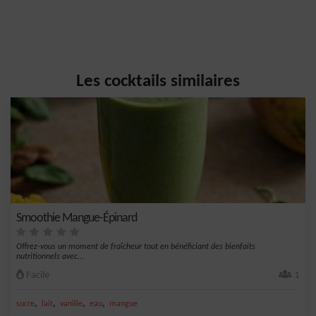
Les cocktails similaires
Smoothie Mangue-Épinard
Offrez-vous un moment de fraîcheur tout en bénéficiant des bienfaits
nutritionnels avec...
Facile
1
,
,
,
,
sucre
lait
vanille
eau
mangue