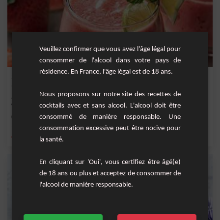
Veuillez confirmer que vous avez l'âge légal pour
consommer de l'alcool dans votre pays de
résidence. En France, l'âge légal est de 18 ans.
Smoothie Fraise-Pastèque
Nous proposons sur notre site des recettes de
Rafraîchissez-vous avec ce délicieux smoothie fraise-pastèque, idéal pour les
chaudes j...
cocktails avec et sans alcool. L'alcool doit être
consommé de manière responsable. Une
Facile
2
consommation excessive peut être nocive pour
,
,
,
,
citron
jus de citron vert
miel
fraise
café
la santé.
En cliquant sur 'Oui', vous certifiez être âgé(e)
de 18 ans ou plus et acceptez de consommer de
l'alcool de manière responsable.