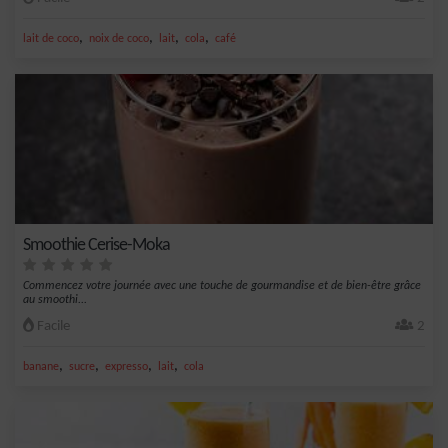
,
,
,
,
lait de coco
noix de coco
lait
cola
café
Smoothie Cerise-Moka
Commencez votre journée avec une touche de gourmandise et de bien-être grâce
au smoothi...
Facile
2
,
,
,
,
banane
sucre
expresso
lait
cola