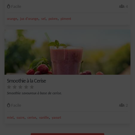
Facile
4
,
,
,
,
orange
jus d'orange
sel
poivre
piment
Smoothie à la Cerise
Smoothie savoureux à base de cerise.
Facile
2
,
,
,
,
miel
sucre
cerise
vanille
yaourt