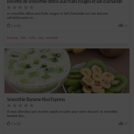
Recette de smoothie détox aux fruits rouges et lait d'amande
Le smoothie détox aux fruits rouges et lait d'amande est une boisson
rafraîchissante et...
Facile
4
,
,
,
,
banane
lait
café
eau
amande
Smoothie Banane Kiwi Express
Si vous cherchez une recette rapide et saine pour votre dessert, le smoothie
banane kiw...
Facile
3