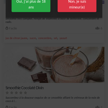
Oui, j'ai plus de 18
Non, je suis
ans
mineur(e)
Smoothie Betterave Concombre et Radis
Smoothie très complet, rempli de vitamines à base de betterave, concombre et
radis.
Facile
6
,
,
,
,
jus de citron jaune
sucre
concombre
sel
yaourt
Smoothie Cocolaté Divin
Succombez à la douceur exquise de ce smoothie alliant le crémeux de la noix de
coco à l...
Facile
2