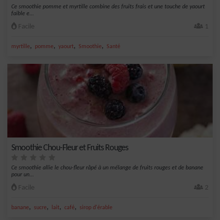
Ce smoothie pomme et myrtille combine des fruits frais et une touche de yaourt
faible e...
Facile
1
,
,
,
,
myrtille
pomme
yaourt
Smoothie
Santé
Smoothie Chou-Fleur et Fruits Rouges
Ce smoothie allie le chou-fleur râpé à un mélange de fruits rouges et de banane
pour un...
Facile
2
,
,
,
,
banane
sucre
lait
café
sirop d'érable