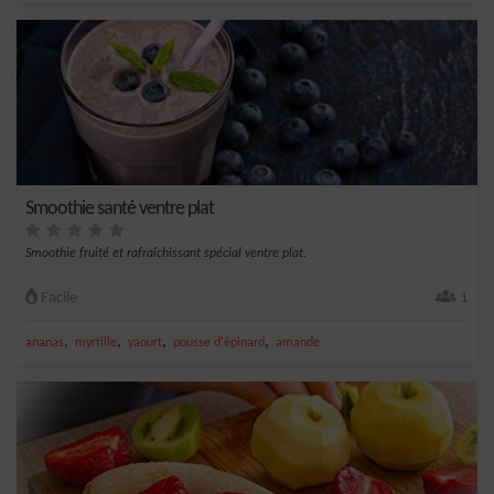
Smoothie santé ventre plat
Smoothie fruité et rafraîchissant spécial ventre plat.
Facile
1
,
,
,
,
ananas
myrtille
yaourt
pousse d'épinard
amande