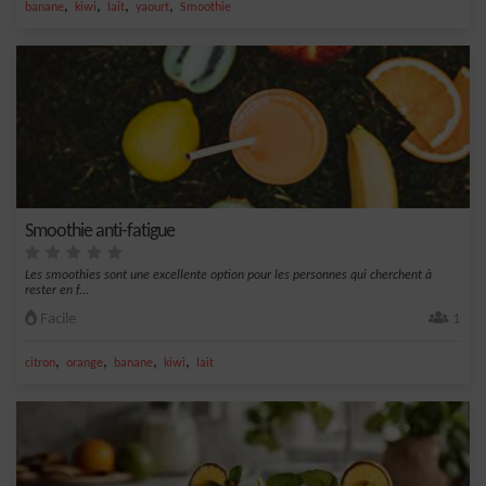
,
,
,
,
banane
kiwi
lait
yaourt
Smoothie
Smoothie anti-fatigue
Les smoothies sont une excellente option pour les personnes qui cherchent à
rester en f...
Facile
1
,
,
,
,
citron
orange
banane
kiwi
lait