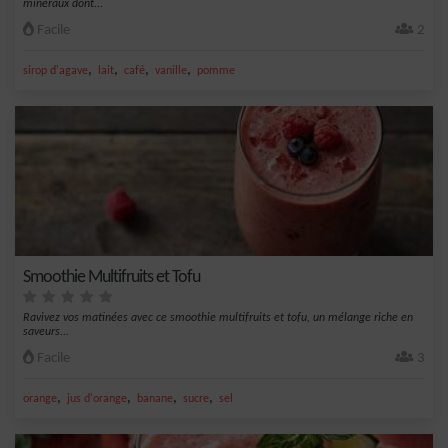
minéraux dont...
Facile
2
,
,
,
,
sirop d'agave
lait
café
vanille
pomme
Smoothie Multifruits et Tofu
Ravivez vos matinées avec ce smoothie multifruits et tofu, un mélange riche en
saveurs...
Facile
3
,
,
,
,
orange
jus d'orange
banane
sucre
sel