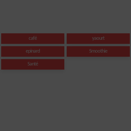
café
yaourt
epinard
Smoothie
Santé