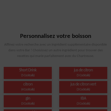
Personnalisez votre boisson
Affinez votre recherche avec un ingrédient supplémentaire disponible
dans votre Bar ! Choisissez un autre ingrédient pour trouver des
recettes qui marie parfaitement avec du Chartreuse.
Short Drink
jus de citron
(5 Cocktails)
(5 Cocktails)
citron
jus de citron vert
(4 Cocktails)
(3 Cocktails)
gin
IBA
(3 Cocktails)
(3 Cocktails)