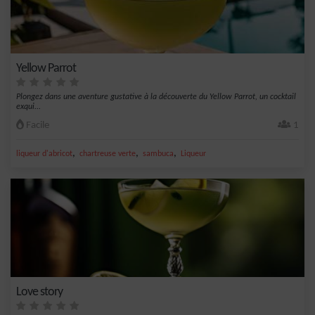
Yellow Parrot
Plongez dans une aventure gustative à la découverte du Yellow Parrot, un cocktail
exqui...
Facile
1
,
,
,
liqueur d'abricot
chartreuse verte
sambuca
Liqueur
Love story