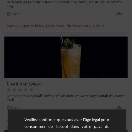
Découvrez la fascinante histoire du cocktail "Love story", une délicieuse création
élég...
Facile
1
,
,
,
,
cognac
angostura bitter
jus de citron
chartreuse verte
Liqueur
Chartreuse Swizzle
Cette recette de cocktail exotique et savoureux est un mélange parfait de saveurs
équil...
Facile
1
,
,
,
,
Veuillez confirmer que vous avez l'âge légal pour
citron
jus d'ananas
ananas
jus de citron vert
jus de citron
consommer de l'alcool dans votre pays de