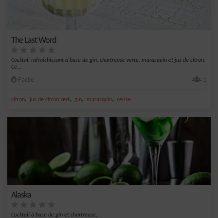
The Last Word
Cocktail rafraîchissant à base de gin, chartreuse verte, marasquin et jus de citron.
Ce...
Facile
1
,
,
,
,
citron
jus de citron vert
gin
marasquin
cerise
Alaska
Cocktail à base de gin et chartreuse.