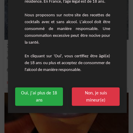
résidence. En France, l'âge légal est de 18 ans.
Nous proposons sur notre site des recettes de
cocktails avec et sans alcool. L'alcool doit être
consommé de manière responsable. Une
consommation excessive peut être nocive pour
la santé.
3/3
En cliquant sur 'Oui', vous certifiez être âgé(e)
Cocktail à base de gin, chartreuse verte et marasquin.
de 18 ans ou plus et acceptez de consommer de
l'alcool de manière responsable.
Facile
1
,
,
,
,
gin
marasquin
martini
chartreuse verte
Liqueur
Oui, j'ai plus de 18
Non, je suis
ans
mineur(e)