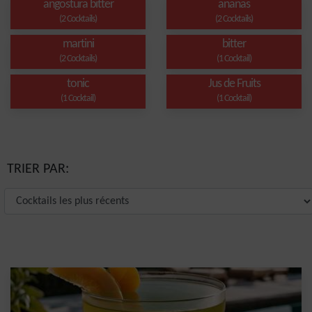
angostura bitter
ananas
(2 Cocktails)
(2 Cocktails)
martini
bitter
(2 Cocktails)
(1 Cocktail)
tonic
Jus de Fruits
(1 Cocktail)
(1 Cocktail)
TRIER PAR: