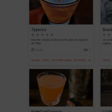
Tipperary
Brand
Recette simple à faire inscrite dans le registre
Un cock
de l'IBA
cognac 
Facile
1
,
,
,
,
,
orange
bitter
vermouth rouge
vermouth
angostura bitter
citron
Naked and Famous
Cockta