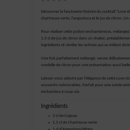
Découvrez la fascinante histoire du cocktail "Love s
chartreuse verte, l'angostura et le jus de citron. 
Pour réaliser cette potion enchanteresse, mélangez a
1.5 cl de jus de citron dans un shaker, préalableme
ingrédients et révéler les arômes qui se mêlent div
Une fois parfaitement mélangé, versez délicatement
rondelle de citron pour une présentation aussi bell
Laissez-vous séduire par l'élégance de cette Love st
souvenirs mémorables. Parfait pour une soirée ent
enchantera à coup sûr.
Ingrédients
3 cl de Cognac
1.5 cl de Chartreuse verte
1 cl d'Angostura bitters