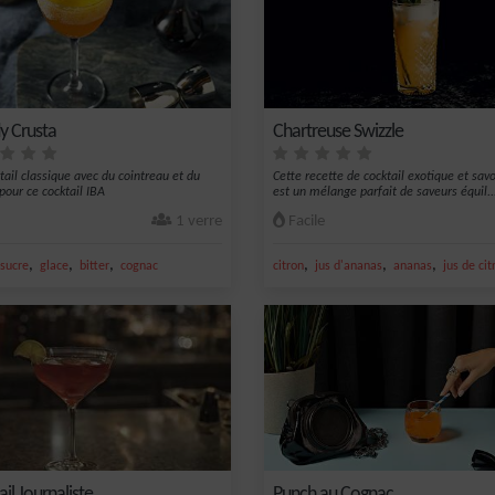
y Crusta
Chartreuse Swizzle
tail classique avec du cointreau et du
Cette recette de cocktail exotique et sav
pour ce cocktail IBA
est un mélange parfait de saveurs équil..
1 verre
Facile
,
,
,
,
,
,
sucre
glace
bitter
cognac
citron
jus d'ananas
ananas
jus de cit
il Journaliste
Punch au Cognac