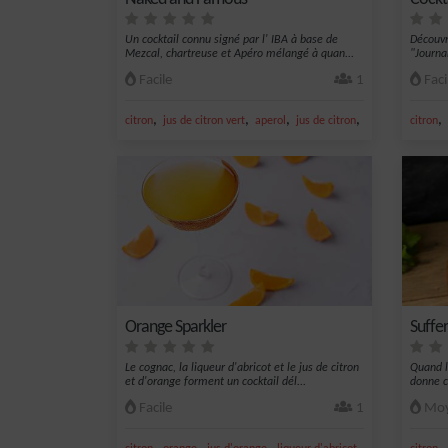
Un cocktail connu signé par l' IBA à base de
Découvr
Mezcal, chartreuse et Apéro mélangé à quan...
"Journa
Facile
1
Faci
,
,
,
,
,
citron
jus de citron vert
aperol
jus de citron
eau de vie
citron
Orange Sparkler
Suffe
Le cognac, la liqueur d'abricot et le jus de citron
Quand l
et d'orange forment un cocktail dél...
donne c
Facile
1
Moy