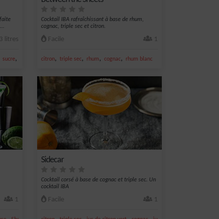
faite
Cocktail IBA rafraîchissant à base de rhum,
..
cognac, triple sec et citron.
3 litres
Facile
1
,
,
,
,
,
,
sucre
thé vert
citron
triple sec
rhum
cognac
rhum blanc
Sidecar
Cocktail corsé à base de cognac et triple sec. Un
cocktail IBA
1
Facile
1