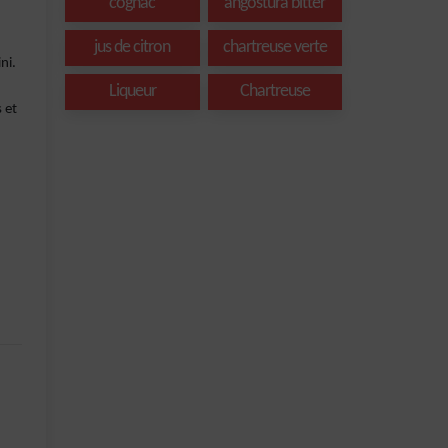
cognac
angostura bitter
jus de citron
chartreuse verte
ni.
Liqueur
Chartreuse
 et