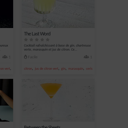
The Last Word
oureux
Cocktail rafraîchissant à base de gin, chartreuse
.
verte, marasquin et jus de citron. Ce...
1
Facile
1
,
,
,
,
,
ron vert
jus de citron
citron
jus de citron vert
gin
marasquin
cerise
Between the Sheets