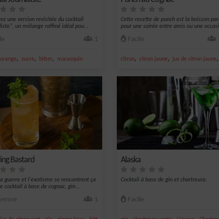
ez une version revisitée du cocktail
Cette recette de punch est la boisson par
liste", un mélange raffiné idéal pou...
pour une soirée entre amis ou une occasi.
le
1
Facile
,
,
,
,
,
orange
sucre
bitter
marasquin
citron
citron jaune
jus de citron jaune
ring Bastard
Alaska
a guerre et l'exotisme se rencontrent ça
Cocktail à base de gin et chartreuse.
e cocktail à base de cognac, gin...
enne
1
Facile