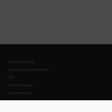
Tous nos cocktails
Tous nos tags et ingrédients
CGU
Mentions légales
Contactez-nous
Cocktails Road | @2026 All copy rights reserved