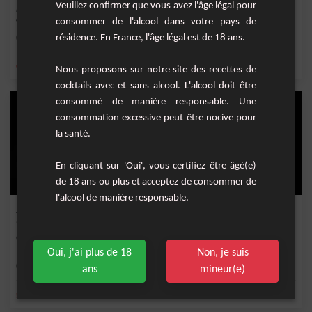
Veuillez confirmer que vous avez l'âge légal pour
Le grand Marnier lui donne un goût unique et délicieux, tandis que les agrumes
ajoutent...
consommer de l'alcool dans votre pays de
résidence. En France, l'âge légal est de 18 ans.
Facile
1
,
,
,
,
citron
orange
jus de citron vert
jus d'orange
gin
Nous proposons sur notre site des recettes de
cocktails avec et sans alcool. L'alcool doit être
consommé de manière responsable. Une
consommation excessive peut être nocive pour
la santé.
En cliquant sur 'Oui', vous certifiez être âgé(e)
de 18 ans ou plus et acceptez de consommer de
l'alcool de manière responsable.
John's framboise
Cocktail à base de gin, vermouth dry, marasquin et sirop de framboise.
Oui, j'ai plus de 18
Non, je suis
Facile
1
ans
mineur(e)
,
,
,
,
gin
framboise
vermouth dry
marasquin
sirop de framboise