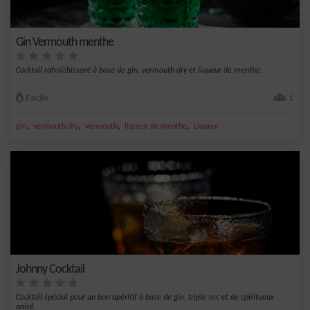
Gin Vermouth menthe
Cocktail rafraîchissant à base de gin, vermouth dry et liqueur de menthe.
Facile
1
,
,
,
,
gin
vermouth dry
vermouth
liqueur de menthe
Liqueur
Johnny Cocktail
Cocktail spécial pour un bon apéritif à base de gin, triple sec et de spiritueux
anisé.