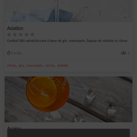
Aviation
Cocktail IBA rafraîchissant à base de gin, marasquin, liqueur de violette et citron.
Facile
1
,
,
,
,
citron
gin
marasquin
cerise
violette
Acajou