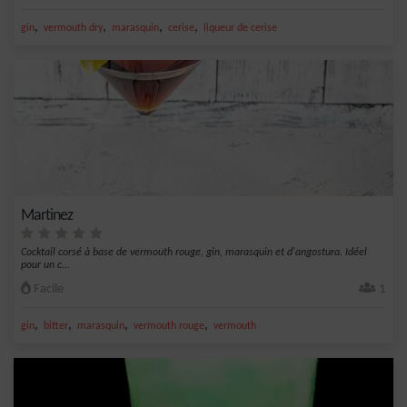
,
,
,
,
gin
vermouth dry
marasquin
cerise
liqueur de cerise
Martinez
Cocktail corsé à base de vermouth rouge, gin, marasquin et d'angostura. Idéel
pour un c...
Facile
1
,
,
,
,
gin
bitter
marasquin
vermouth rouge
vermouth