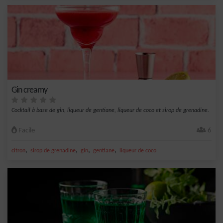
Gin creamy
Cocktail à base de gin, liqueur de gentiane, liqueur de coco et sirop de grenadine.
Facile
6
,
,
,
,
citron
sirop de grenadine
gin
gentiane
liqueur de coco