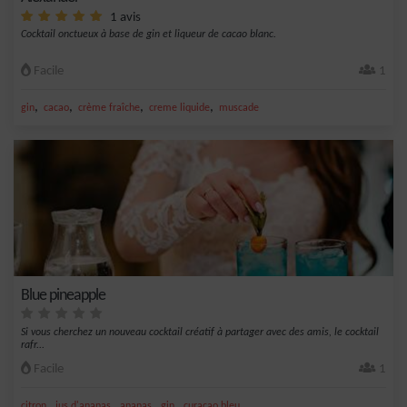
1 avis
Cocktail onctueux à base de gin et liqueur de cacao blanc.
Facile
1
,
,
,
,
gin
cacao
crème fraîche
creme liquide
muscade
Blue pineapple
Si vous cherchez un nouveau cocktail créatif à partager avec des amis, le cocktail
rafr...
Facile
1
,
,
,
,
citron
jus d'ananas
ananas
gin
curaçao bleu