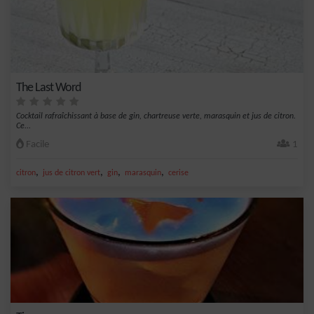
The Last Word
Cocktail rafraîchissant à base de gin, chartreuse verte, marasquin et jus de citron.
Ce...
Facile
1
,
,
,
,
citron
jus de citron vert
gin
marasquin
cerise