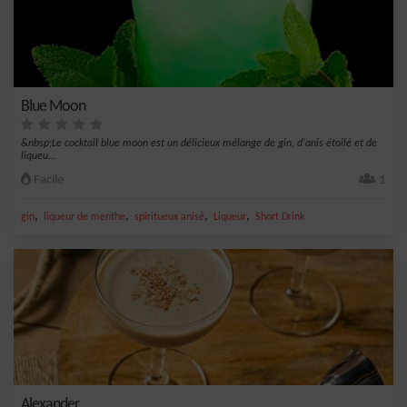
Blue Moon
&nbsp;Le cocktail blue moon est un délicieux mélange de gin, d'anis étoilé et de
liqueu...
Facile
1
,
,
,
,
gin
liqueur de menthe
spiritueux anisé
Liqueur
Short Drink
Alexander