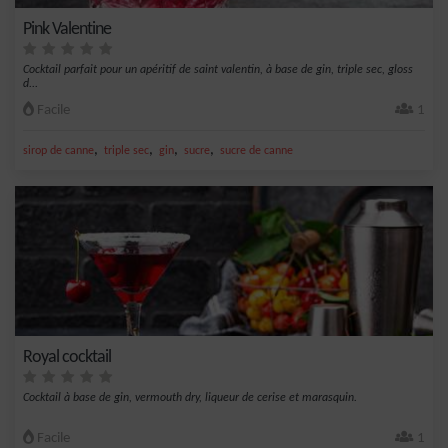
Pink Valentine
Cocktail parfait pour un apéritif de saint valentin, à base de gin, triple sec, gloss
d...
Facile
1
,
,
,
,
sirop de canne
triple sec
gin
sucre
sucre de canne
Royal cocktail
Cocktail à base de gin, vermouth dry, liqueur de cerise et marasquin.
Facile
1