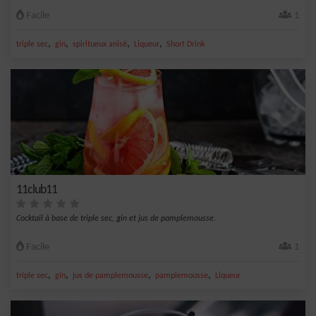
Facile
1
,
,
,
,
triple sec
gin
spiritueux anisé
Liqueur
Short Drink
11club11
Cocktail à base de triple sec, gin et jus de pamplemousse.
Facile
1
,
,
,
,
triple sec
gin
jus de pamplemousse
pamplemousse
Liqueur