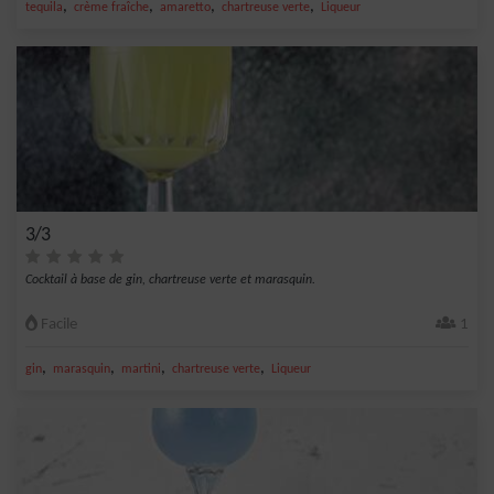
,
,
,
,
tequila
crème fraîche
amaretto
chartreuse verte
Liqueur
3/3
Cocktail à base de gin, chartreuse verte et marasquin.
Facile
1
,
,
,
,
gin
marasquin
martini
chartreuse verte
Liqueur