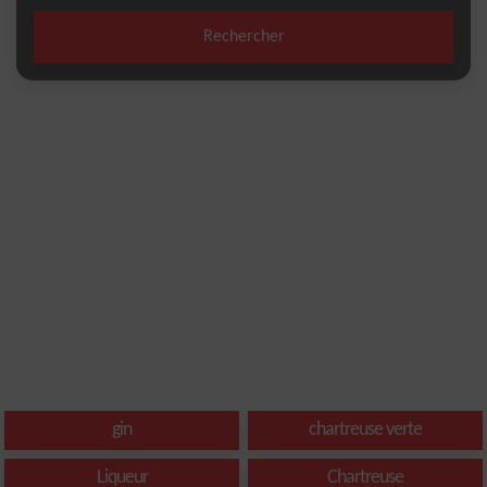
Rechercher
gin
chartreuse verte
Liqueur
Chartreuse