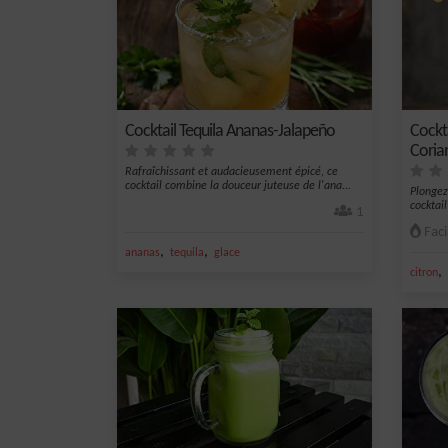
Cocktail Tequila Ananas-Jalapeño
Cockta
Coria
Rafraîchissant et audacieusement épicé, ce
cocktail combine la douceur juteuse de l'ana...
Plongez
cocktail
1
Faci
,
,
ananas
tequila
glace
,
citron