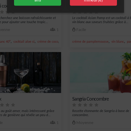
ans
mineur(e)
i coco
Asian Pamp
 cherchez une boisson rafraîchissante et
Le cocktail Asian Pamp est un cocktail à 
e pour ajouter une touche tropic...
vin blanc aux saveurs fruitées grâce à...
enne
1
Facile
,
,
,
,
,
anc 40°
cocktail aloe si
crème de coco
Long drink
crème de pamplemousse
vin blanc
pa
k
Sangria Concombre
l au goût amer, mais intéressant grâce
Recette étonnante de Sangria à base de
es de genièvre qui révèle un peu d...
concombre.
le
1
Moyenne