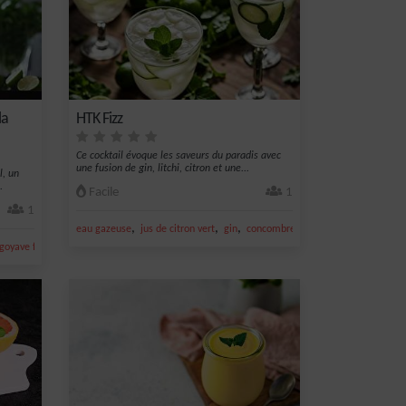
la
HTK Fizz
Ce cocktail évoque les saveurs du paradis avec
une fusion de gin, litchi, citron et une...
l, un
.
Facile
1
1
,
,
,
,
eau gazeuse
jus de citron vert
gin
concombre
nectar de litchi
,
 goyave framboise
sans alcool