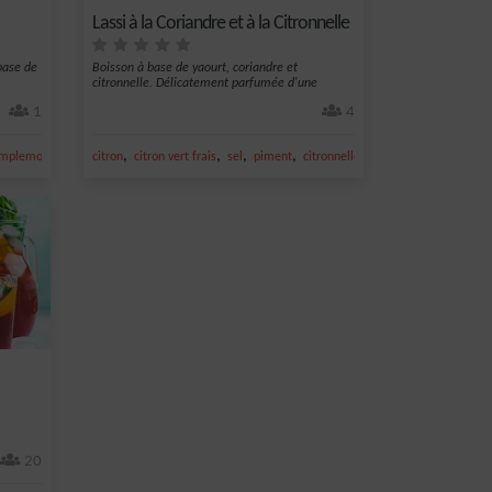
Lassi à la Coriandre et à la Citronnelle
base de
Boisson à base de yaourt, coriandre et
citronnelle. Délicatement parfumée d'une
goutte...
1
4
,
,
,
,
,
,
mplemousse
creme
citron
Vin
citron vert frais
sel
piment
citronnelle
20