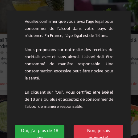
Veuillez confirmer que vous avez l'âge légal pour
consommer de l'alcool dans votre pays de
résidence. En France, l'âge légal est de 18 ans.
il Tequila-Ananas à la
Cocktail Exotique Sans Alcool à 
ndre
Goyave et Framboise
Nous proposons sur notre site des recettes de
cocktails avec et sans alcool. L'alcool doit être
 dans un monde de saveurs avec ce
Découvrez le cocktail exotique sans alcoo
 rafraîchissant et audacieux, où la te...
consommé de manière responsable. Une
mélange délicieux de saveurs tropicales..
consommation excessive peut être nocive pour
le
1
Moyenne
la santé.
,
,
,
,
ananas
tequila
sel
sirop de canne
nectar de citron
jus de
En cliquant sur 'Oui', vous certifiez être âgé(e)
de 18 ans ou plus et acceptez de consommer de
l'alcool de manière responsable.
Oui, j'ai plus de 18
Non, je suis