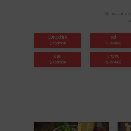
Affinez votre r
i
Long drink
sel
(5 Cocktails)
(3 Cocktails)
eau
creme
(2 Cocktails)
(2 Cocktails)