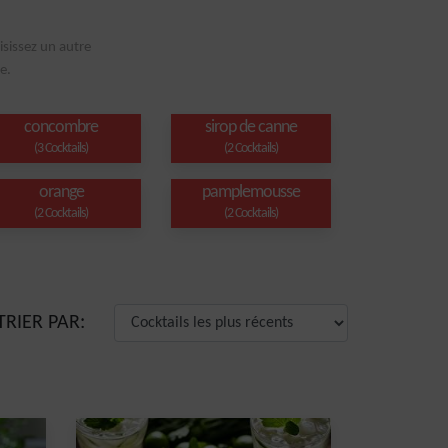
isissez un autre
e.
concombre
sirop de canne
(3 Cocktails)
(2 Cocktails)
orange
pamplemousse
(2 Cocktails)
(2 Cocktails)
TRIER PAR: