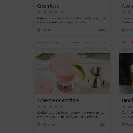
Green Juice
Aloe s
Rafraîchissez-vous et revitalisez votre corps avec
Si vous
notre cocktail. Inspiré par le célèb...
exotiqu
Facile
5
Moy
,
,
,
,
ananas
orange
jus d'orange
concombre
sel
rhum bl
Watermelon exotique
Htoni
Cocktail fruité à base de rhum, de manque, de
Cocktai
watermelon, de jus d'ananas, de coriandre...
aux bai
Moyenne
1
Faci