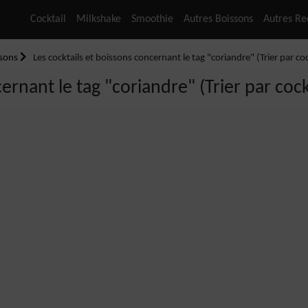
Cocktail
Milkshake
Smoothie
Autres Boissons
Autres Re
ssons
Les cocktails et boissons concernant le tag "coriandre" (Trier par coc
ernant le tag "coriandre" (Trier par cockt