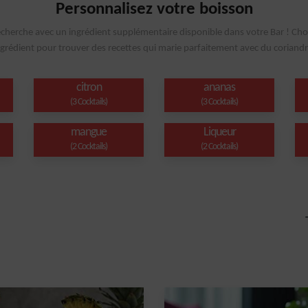
Personnalisez votre boisson
echerche avec un ingrédient supplémentaire disponible dans votre Bar ! Cho
ngrédient pour trouver des recettes qui marie parfaitement avec du coriandr
citron
ananas
(3 Cocktails)
(3 Cocktails)
mangue
Liqueur
(2 Cocktails)
(2 Cocktails)