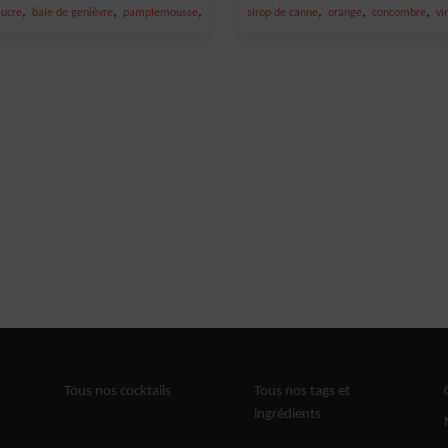
,
,
,
,
,
,
sucre
baie de genièvre
pamplemousse
Long drink
sirop de canne
orange
concombre
vi
Tous nos cocktails
Tous nos tags et
ingrédients