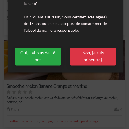
la santé.
Le Cocktail Melon Daïquiri est une boisson rafraîchissante et fruitée, parfaite pour
le...
En cliquant sur 'Oui', vous certifiez être âgé(e)
Facile
1
de 18 ans ou plus et acceptez de consommer de
,
,
,
,
citron
triple sec
jus de citron vert
sucre
glace
l'alcool de manière responsable.
Oui, j'ai plus de 18
Non, je suis
ans
mineur(e)
Smoothie Melon Banane Orange et Menthe
&nbsp;Le smoothie melon est un délicieux et rafraîchissant mélange de melon,
banane, or...
Facile
4
,
,
,
,
menthe fraîche
citron
orange
jus de citron vert
jus d'orange