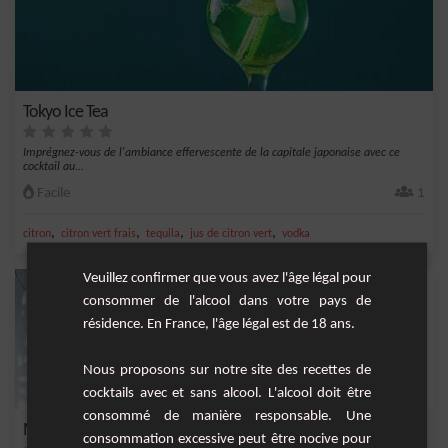
Tokyo Ice Tea
Imprégnez-vous de l'ambiance effervescente de la capitale japonaise avec ce
cocktail au...
Facile
1
,
,
,
,
citron
citron vert frais
tequila
jus de citron vert
vodka
Veuillez confirmer que vous avez l'âge légal pour
consommer de l'alcool dans votre pays de
résidence. En France, l'âge légal est de 18 ans.
Nous proposons sur notre site des recettes de
cocktails avec et sans alcool. L'alcool doit être
consommé de manière responsable. Une
Melon Daïquiri
consommation excessive peut être nocive pour