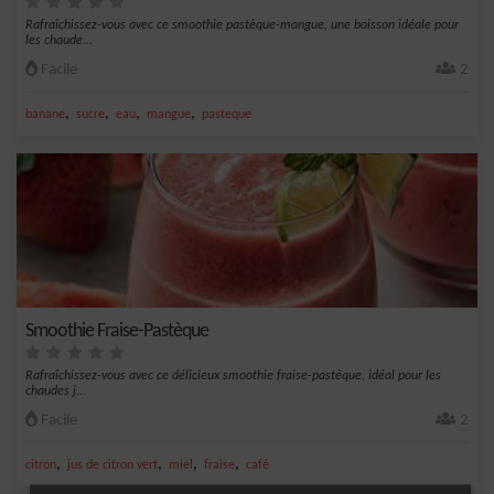
Rafraîchissez-vous avec ce smoothie pastèque-mangue, une boisson idéale pour
les chaude...
Facile
2
,
,
,
,
banane
sucre
eau
mangue
pasteque
Smoothie Fraise-Pastèque
Rafraîchissez-vous avec ce délicieux smoothie fraise-pastèque, idéal pour les
chaudes j...
Facile
2
,
,
,
,
citron
jus de citron vert
miel
fraise
café