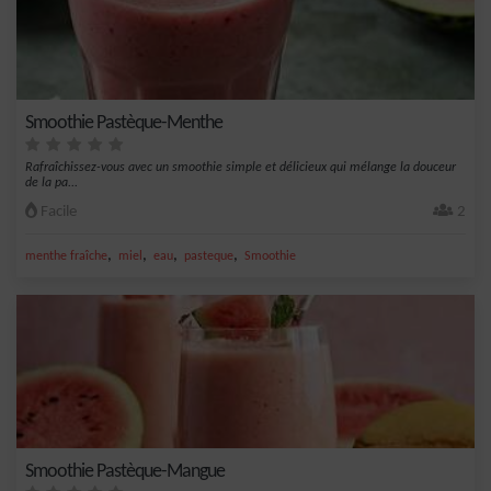
Smoothie Pastèque-Menthe
Rafraîchissez-vous avec un smoothie simple et délicieux qui mélange la douceur
de la pa...
Facile
2
,
,
,
,
menthe fraîche
miel
eau
pasteque
Smoothie
Smoothie Pastèque-Mangue