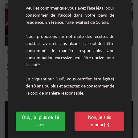
Veuillez confirmer que vous avez l'âge légal pour
consommer de l'alcool dans votre pays de
résidence. En France, l'âge légal est de 18 ans.
Nous proposons sur notre site des recettes de
cocktails avec et sans alcool. L'alcool doit être
consommé de manière responsable. Une
Smoothie Pamplemousse et Pastèque au Cidre
consommation excessive peut être nocive pour
la santé.
Laissez-vous transporter par les saveurs exotiques avec ce smoothie
rafraîchissant et o...
Facile
2
En cliquant sur 'Oui', vous certifiez être âgé(e)
de 18 ans ou plus et acceptez de consommer de
,
,
,
,
menthe fraîche
cidre
pamplemousse
pasteque
Smoothie
l'alcool de manière responsable.
Oui, j'ai plus de 18
Non, je suis
ans
mineur(e)