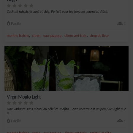
Cocktail rafraîchissant et chic. Parfait pour les longues journées d'été.
Facile
1
,
,
,
,
menthe fraîche
citron
eau gazeuse
citron vert frais
sirop de fleur
Virgin Mojito Light
Une variante sans alcool du célèbre Mojito. Cette recette est un peu plus light que
le...
Facile
1