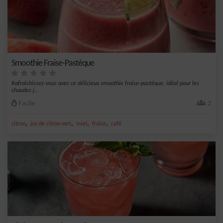
Smoothie Fraise-Pastèque
Rafraîchissez-vous avec ce délicieux smoothie fraise-pastèque, idéal pour les
chaudes j...
Facile
2
,
,
,
,
citron
jus de citron vert
miel
fraise
café