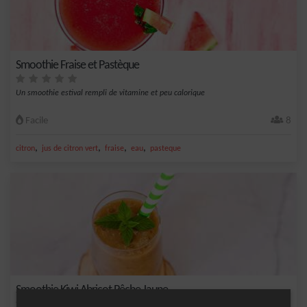
Smoothie Fraise et Pastèque
Un smoothie estival rempli de vitamine et peu calorique
Facile
8
,
,
,
,
citron
jus de citron vert
fraise
eau
pasteque
Smoothie Kiwi Abricot Pêche Jaune