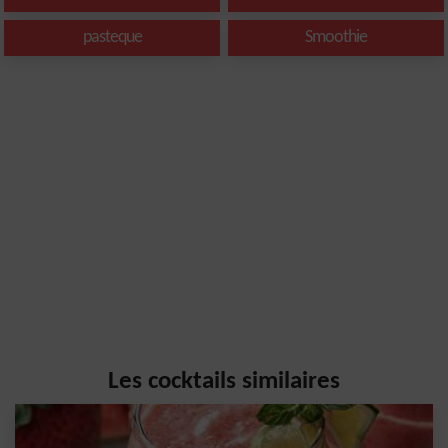
pasteque
Smoothie
Les cocktails similaires