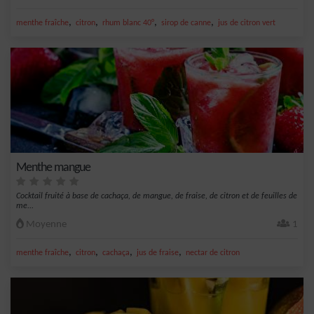
,
,
,
,
menthe fraîche
citron
rhum blanc 40°
sirop de canne
jus de citron vert
Menthe mangue
Cocktail fruité à base de cachaça, de mangue, de fraise, de citron et de feuilles de
me...
Moyenne
1
,
,
,
,
menthe fraîche
citron
cachaça
jus de fraise
nectar de citron