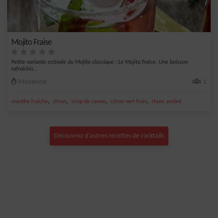
Mojito Fraise
Petite variante estivale du Mojito classique : Le Mojito fraise. Une boisson
rafraîchis...
Moyenne
1
,
,
,
,
menthe fraîche
citron
sirop de canne
citron vert frais
rhum ambré
Découvrez d'autres recettes de cocktails