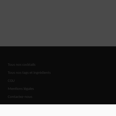
Tous nos cocktails
Tous nos tags et ingrédients
CGU
Mentions légales
Contactez-nous
Cocktails Road | @2026 All copy rights reserved