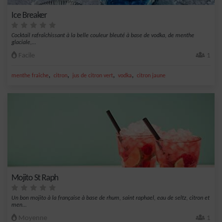
Ice Breaker
Cocktail rafraîchissant à la belle couleur bleuté à base de vodka, de menthe
glaciale,...
Facile
1
,
,
,
,
menthe fraîche
citron
jus de citron vert
vodka
citron jaune
Mojito St Raph
Un bon mojito à la française à base de rhum, saint raphael, eau de seltz, citron et
men...
Moyenne
1