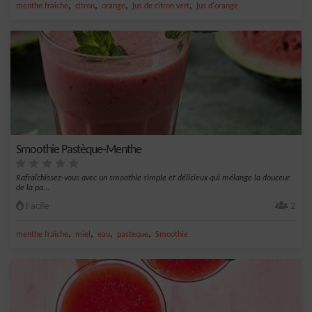
,
,
,
,
menthe fraîche
citron
orange
jus de citron vert
jus d'orange
Smoothie Pastèque-Menthe
Rafraîchissez-vous avec un smoothie simple et délicieux qui mélange la douceur
de la pa...
Facile
2
,
,
,
,
menthe fraîche
miel
eau
pasteque
Smoothie