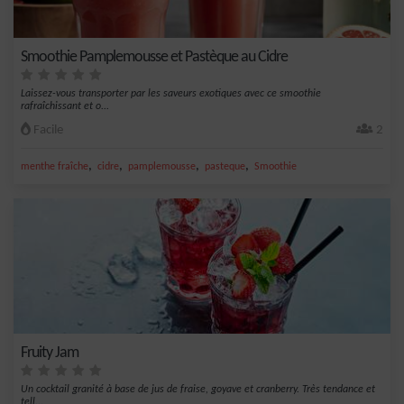
Smoothie Pamplemousse et Pastèque au Cidre
Laissez-vous transporter par les saveurs exotiques avec ce smoothie
rafraîchissant et o...
Facile
2
,
,
,
,
menthe fraîche
cidre
pamplemousse
pasteque
Smoothie
Fruity Jam
Un cocktail granité à base de jus de fraise, goyave et cranberry. Très tendance et
tell...