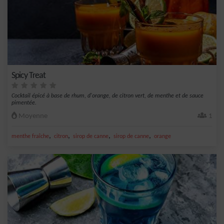
Spicy Treat
Cocktail épicé à base de rhum, d'orange, de citron vert, de menthe et de sauce
pimentée.
Moyenne
1
,
,
,
,
menthe fraîche
citron
sirop de canne
sirop de canne
orange