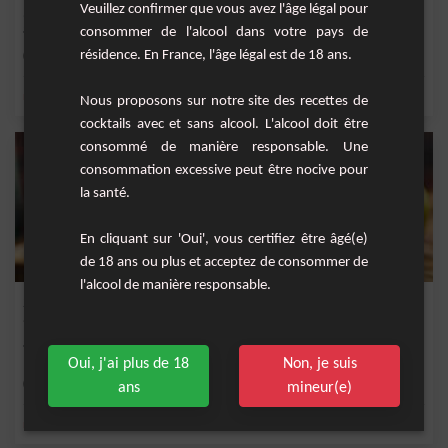
Veuillez confirmer que vous avez l'âge légal pour
Un très bon smoothie, bien fruité, bien frais avec sa touche de menthe.&nbsp;
Smoothie...
consommer de l'alcool dans votre pays de
résidence. En France, l'âge légal est de 18 ans.
Facile
1
,
,
,
,
menthe fraîche
citron
jus de citron vert
sucre
kiwi
Nous proposons sur notre site des recettes de
cocktails avec et sans alcool. L'alcool doit être
consommé de manière responsable. Une
consommation excessive peut être nocive pour
la santé.
En cliquant sur 'Oui', vous certifiez être âgé(e)
de 18 ans ou plus et acceptez de consommer de
l'alcool de manière responsable.
Smoothie Concombre
Smoothie très frais et très léger, à savourer sans modération !
Oui, j'ai plus de 18
Non, je suis
Facile
6
ans
mineur(e)
,
,
,
,
menthe fraîche
citron
concombre
basilic
sel