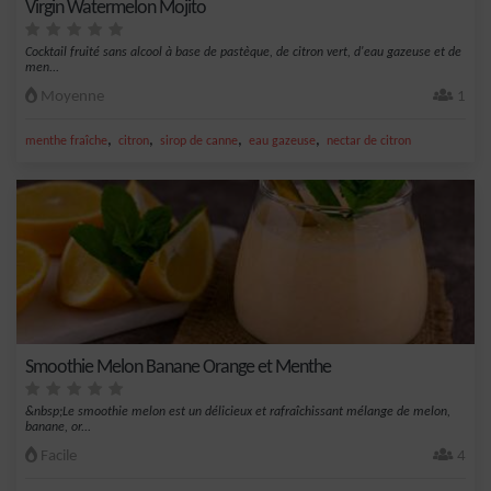
Virgin Watermelon Mojito
Cocktail fruité sans alcool à base de pastèque, de citron vert, d'eau gazeuse et de
men...
Moyenne
1
,
,
,
,
menthe fraîche
citron
sirop de canne
eau gazeuse
nectar de citron
Smoothie Melon Banane Orange et Menthe
&nbsp;Le smoothie melon est un délicieux et rafraîchissant mélange de melon,
banane, or...
Facile
4