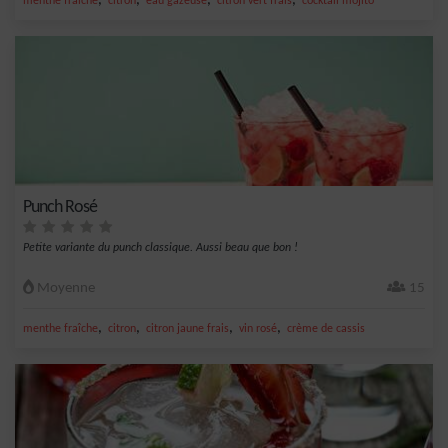
,
,
,
,
menthe fraîche
citron
eau gazeuse
citron vert frais
cocktail mojito
Punch Rosé
Petite variante du punch classique. Aussi beau que bon !
Moyenne
15
,
,
,
,
menthe fraîche
citron
citron jaune frais
vin rosé
crème de cassis