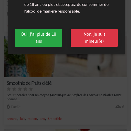
Rafraîchissez vos journées d'été avec cette limonade pétillante aux prunes et
de 18 ans ou plus et acceptez de consommer de
cerises....
l'alcool de manière responsable.
Facile
6
,
,
,
,
citron
sucre
limonade
sel
cerise
Oui, j'ai plus de 18
Non, je suis
ans
mineur(e)
Smoothie de Fruits d'été
Les smoothies sont un moyen fantastique de profiter des saveurs estivales toute
l'année...
Facile
6
,
,
,
,
banane
lait
melon
eau
Smoothie