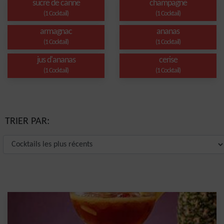
sucre de canne
champagne
(1 Cocktail)
(1 Cocktail)
armagnac
ananas
(1 Cocktail)
(1 Cocktail)
jus d'ananas
cerise
(1 Cocktail)
(1 Cocktail)
TRIER PAR: