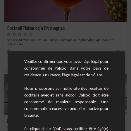
Cocktail Plaisance à l'Armagnac
Le Cocktail Plaisance est une boisson exotique et sophistiquée qui marie la
richesse de...
Facile
1
Veuillez confirmer que vous avez l'âge légal pour
,
,
,
,
jus d'ananas
ananas
grand marnier
armagnac
Liqueur
consommer de l'alcool dans votre pays de
résidence. En France, l'âge légal est de 18 ans.
Nous proposons sur notre site des recettes de
cocktails avec et sans alcool. L'alcool doit être
consommé de manière responsable. Une
consommation excessive peut être nocive pour
la santé.
Limonade Pétillante aux Prunes et Cerises
En cliquant sur 'Oui', vous certifiez être âgé(e)