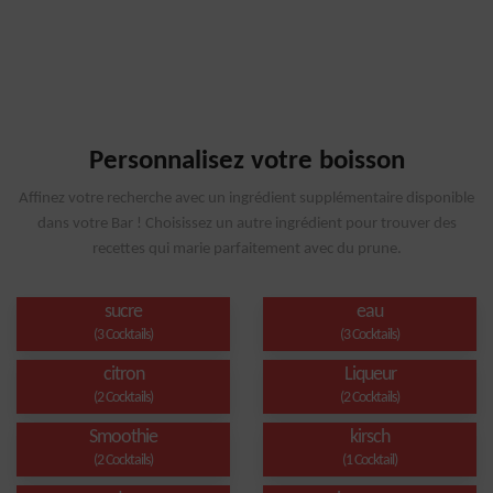
Personnalisez votre boisson
Affinez votre recherche avec un ingrédient supplémentaire disponible
dans votre Bar ! Choisissez un autre ingrédient pour trouver des
recettes qui marie parfaitement avec du prune.
sucre
eau
(3 Cocktails)
(3 Cocktails)
citron
Liqueur
(2 Cocktails)
(2 Cocktails)
Smoothie
kirsch
(2 Cocktails)
(1 Cocktail)