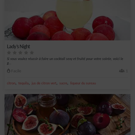
Lady’s Night
Si vous voulez réussir à faire un cocktail sexy et fruité pour votre soirée, voici le
g...
Facile
1
,
,
,
,
citron
tequila
jus de citron vert
sucre
liqueur du sureau