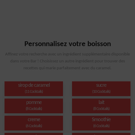
Personnalisez votre boisson
Affinez votre recherche avec un ingrédient supplémentaire disponible
dans votre Bar ! Choisissez un autre ingrédient pour trouver des
recettes qui marie parfaitement avec du caramel.
sirop de caramel
sucre
(11 Cocktails)
(10 Cocktails)
pomme
lait
(8 Cocktails)
(8 Cocktails)
creme
Smoothie
(6 Cocktails)
(6 Cocktails)