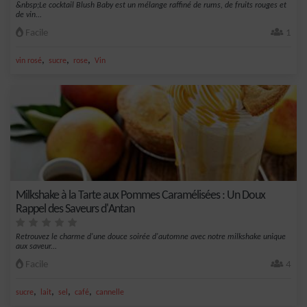
&nbsp;Le cocktail Blush Baby est un mélange raffiné de rums, de fruits rouges et
de vin...
Facile
1
,
,
,
vin rosé
sucre
rose
Vin
Milkshake à la Tarte aux Pommes Caramélisées : Un Doux
Rappel des Saveurs d'Antan
Retrouvez le charme d'une douce soirée d'automne avec notre milkshake unique
aux saveur...
Facile
4
,
,
,
,
sucre
lait
sel
café
cannelle