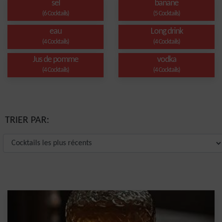
sel
banane
(6 Cocktails)
(5 Cocktails)
eau
Long drink
(4 Cocktails)
(4 Cocktails)
Jus de pomme
vodka
(4 Cocktails)
(4 Cocktails)
TRIER PAR: