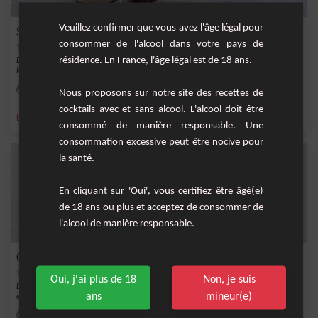
Veuillez confirmer que vous avez l'âge légal pour
Smoothie noix de pécan et au caramel
consommer de l'alcool dans votre pays de
résidence. En France, l'âge légal est de 18 ans.
Découvrez la douceur de l'automne dans un verre avec ce smoothie exquis mêlant
les save...
Facile
2
Nous proposons sur notre site des recettes de
cocktails avec et sans alcool. L'alcool doit être
,
,
,
,
banane
lait
sel
chantilly
mûre
consommé de manière responsable. Une
consommation excessive peut être nocive pour
la santé.
En cliquant sur 'Oui', vous certifiez être âgé(e)
de 18 ans ou plus et acceptez de consommer de
l'alcool de manière responsable.
Cocktail sans alcool Tropical Caramelisé
Oui, j'ai plus de 18
Non, je suis
Découvrez ce cocktail exotique sans alcool qui vous transportera vers des horizons
ans
mineur(e)
enso...
Facile
1