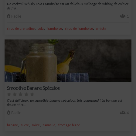
Un cocktail Whisky Cola Framboise est un délicieux mélange de whisky, de cola et
de fra...
Facile
1
,
,
,
,
sirop de grenadine
cola
framboise
sirop de framboise
whisky
Smoothie Banane Spéculos
C'est délicieux, un smoothie banane spéculoos très gourmand ! La banane est
douce et cr...
Facile
4
,
,
,
,
banane
sucre
mûre
cannelle
fromage blanc