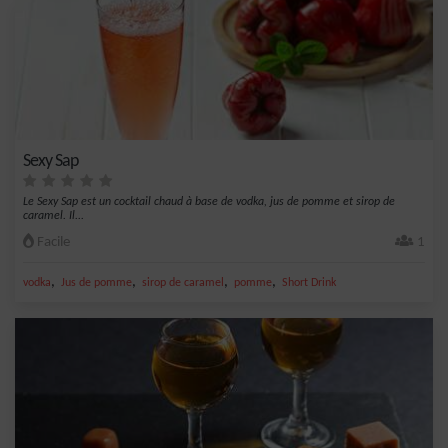
Sexy Sap
Le Sexy Sap est un cocktail chaud à base de vodka, jus de pomme et sirop de
caramel. Il...
Facile
1
,
,
,
,
vodka
Jus de pomme
sirop de caramel
pomme
Short Drink