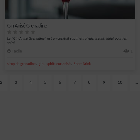
Gin Anisé Grenadine
Le "Gin Anisé Grenadine" est un cocktail subtil et rafraîchissant, idéal pour les
soiré...
Facile
1
,
,
,
sirop de grenadine
gin
spiritueux anisé
Short Drink
2
3
4
5
6
7
8
9
10
…