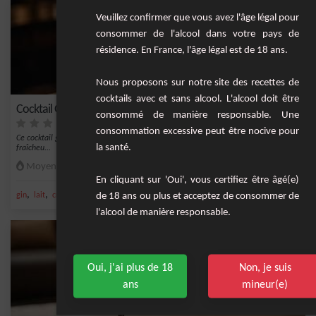
Veuillez confirmer que vous avez l'âge légal pour
consommer de l'alcool dans votre pays de
résidence. En France, l'âge légal est de 18 ans.
Nous proposons sur notre site des recettes de
cocktails avec et sans alcool. L'alcool doit être
Cocktail Glacial au Gin et à l'Anis
consommé de manière responsable. Une
consommation excessive peut être nocive pour
Ce cocktail glacial au gin et à l'anis est une création exquise qui combine la
la santé.
fraîcheu...
Moyenne
1
En cliquant sur 'Oui', vous certifiez être âgé(e)
,
,
,
,
de 18 ans ou plus et acceptez de consommer de
gin
lait
crème fraîche
oeuf
spiritueux anisé
l'alcool de manière responsable.
Oui, j'ai plus de 18
Non, je suis
ans
mineur(e)