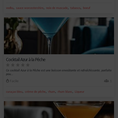
,
,
,
,
vodka
sauce worcestershire
noix de muscade
tabasco
boeuf
Cocktail Azur à la Pêche
Ce cocktail Azur à la Pêche est une boisson envoûtante et rafraîchissante, parfaite
pou...
Facile
1
,
,
,
,
curaçao bleu
crème de pêche
rhum
rhum blanc
Liqueur