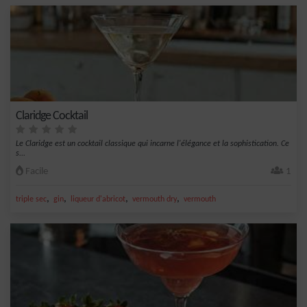
Claridge Cocktail
Le Claridge est un cocktail classique qui incarne l'élégance et la sophistication. Ce
s...
Facile
1
,
,
,
,
triple sec
gin
liqueur d'abricot
vermouth dry
vermouth