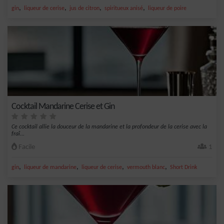
,
,
,
,
gin
liqueur de cerise
jus de citron
spiritueux anisé
liqueur de poire
Cocktail Mandarine Cerise et Gin
Ce cocktail allie la douceur de la mandarine et la profondeur de la cerise avec la
fraî...
Facile
1
,
,
,
,
gin
liqueur de mandarine
liqueur de cerise
vermouth blanc
Short Drink