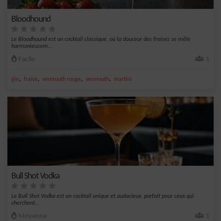
Bloodhound
Le Bloodhound est un cocktail classique, où la douceur des fraises se mêle
harmonieusem...
Facile
1
,
,
,
,
gin
fraise
vermouth rouge
vermouth
martini
Bull Shot Vodka
Le Bull Shot Vodka est un cocktail unique et audacieux, parfait pour ceux qui
cherchent...
Moyenne
1