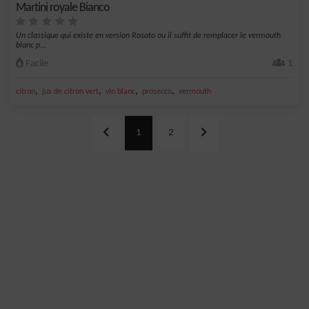
Martini royale Bianco
Un classique qui existe en version Rosato ou il suffit de remplacer le vermouth
blanc p...
Facile
1
,
,
,
,
citron
jus de citron vert
vin blanc
prosecco
vermouth
1
2