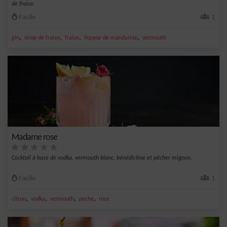
de fraise.
Facile
1
,
,
,
,
gin
sirop de fraise
fraise
liqueur de mandarine
vermouth
Madame rose
Cocktail à base de vodka, vermouth blanc, bénédictine et pêcher mignon.
Facile
1
,
,
,
,
citron
vodka
vermouth
peche
rose