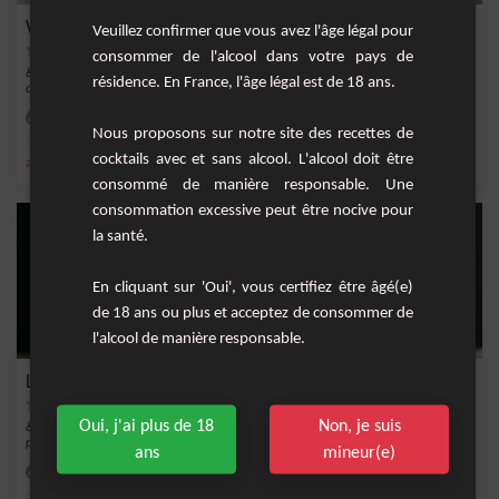
Whisky Royal
Veuillez confirmer que vous avez l'âge légal pour
consommer de l'alcool dans votre pays de
&nbsp;Le cocktail que je vous présente est un classique de la mixologie : un
résidence. En France, l'âge légal est de 18 ans.
cocktail à...
Facile
1
Nous proposons sur notre site des recettes de
cocktails avec et sans alcool. L'alcool doit être
,
,
angostura bitter
whisky
Short Drink
consommé de manière responsable. Une
consommation excessive peut être nocive pour
la santé.
En cliquant sur 'Oui', vous certifiez être âgé(e)
de 18 ans ou plus et acceptez de consommer de
l'alcool de manière responsable.
Le Triomphe
Oui, j'ai plus de 18
Non, je suis
&nbsp;Ce cocktail est un délicieux mélange de saveurs complexes qui se marient
parfaite...
ans
mineur(e)
Facile
1