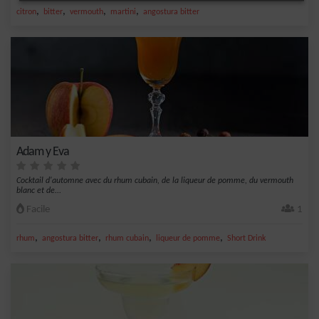
,
,
,
,
citron
bitter
vermouth
martini
angostura bitter
Adam y Eva
Cocktail d'automne avec du rhum cubain, de la liqueur de pomme, du vermouth
blanc et de...
Facile
1
,
,
,
,
rhum
angostura bitter
rhum cubain
liqueur de pomme
Short Drink