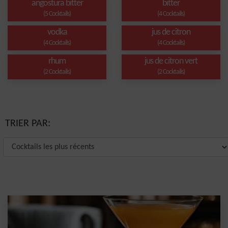
angostura bitter
bitter
(5 Cocktails)
(4 Cocktails)
vodka
jus de citron
(4 Cocktails)
(4 Cocktails)
rhum
jus de citron vert
(2 Cocktails)
(2 Cocktails)
TRIER PAR: