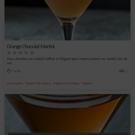
Orange Chocolat Martini
Vous cherchez un cocktail raffiné et élégant pour impressionner vos invités lors de
vot...
Facile
1
,
,
,
marasquin
liqueur de cacao
angostura orange
Liqueur