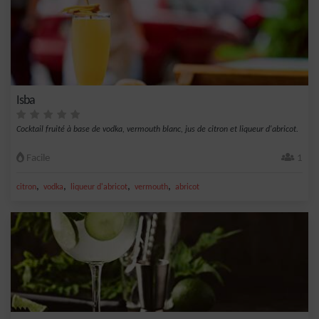
Isba
Cocktail fruité à base de vodka, vermouth blanc, jus de citron et liqueur d'abricot.
Facile
1
,
,
,
,
citron
vodka
liqueur d'abricot
vermouth
abricot