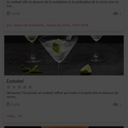
Ce cocktail allie la douceur de la mandarine et la profondeur de la cerise avec la
fraî...
Facile
1
,
,
,
gin
liqueur de mandarine
liqueur de cerise
Short Drink
Eastwind
Découvrez l'Eastwind, un cocktail raffiné qui marie à la perfection la douceur du
vermo...
Facile
1
,
vodka
Vin