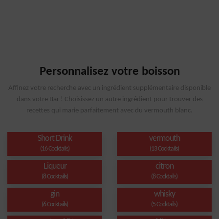
Personnalisez votre boisson
Affinez votre recherche avec un ingrédient supplémentaire disponible
dans votre Bar ! Choisissez un autre ingrédient pour trouver des
recettes qui marie parfaitement avec du vermouth blanc.
Short Drink
vermouth
(16 Cocktails)
(13 Cocktails)
Liqueur
citron
(8 Cocktails)
(8 Cocktails)
gin
whisky
(6 Cocktails)
(5 Cocktails)