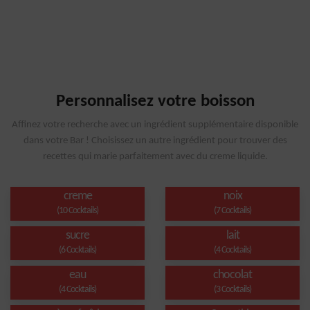
Personnalisez votre boisson
Affinez votre recherche avec un ingrédient supplémentaire disponible
dans votre Bar ! Choisissez un autre ingrédient pour trouver des
recettes qui marie parfaitement avec du creme liquide.
creme
noix
(10 Cocktails)
(7 Cocktails)
sucre
lait
(6 Cocktails)
(4 Cocktails)
eau
chocolat
(4 Cocktails)
(3 Cocktails)