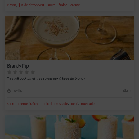
,
,
,
,
citron
jus de citron vert
sucre
fraise
creme
Brandy Flip
Très joli cocktail et très savoureux à base de brandy
Facile
1
,
,
,
,
sucre
crème fraîche
noix de muscade
oeuf
muscade