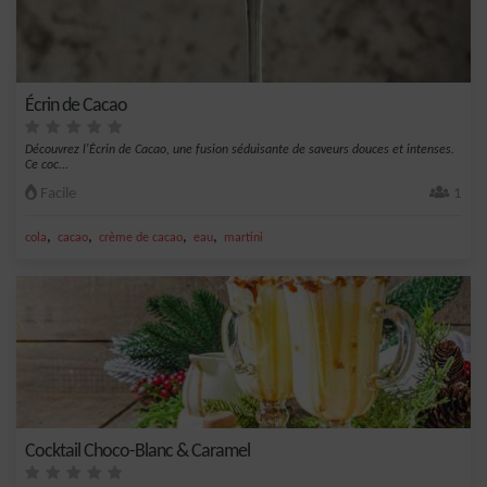
Écrin de Cacao
Découvrez l'Écrin de Cacao, une fusion séduisante de saveurs douces et intenses.
Ce coc...
Facile
1
,
,
,
,
cola
cacao
crème de cacao
eau
martini
Cocktail Choco-Blanc & Caramel