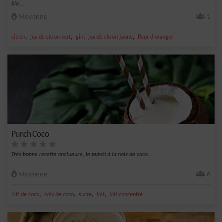
bla...
Moyenne
1
,
,
,
,
citron
jus de citron vert
gin
jus de citron jaune
fleur d'oranger
Punch Coco
Très bonne recette onctueuse, le punch à la noix de coco.
Moyenne
6
,
,
,
,
lait de coco
noix de coco
sucre
lait
lait concentré