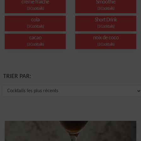
crème fraîche
Smoothie
(3 Cocktails)
(3 Cocktails)
cola
Short Drink
(3 Cocktails)
(3 Cocktails)
cacao
noix de coco
(3 Cocktails)
(3 Cocktails)
TRIER PAR: