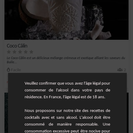
Coco Câlin
Le Coco Câlin est un délicieux mélange crémeux et exotique alliant les saveurs du
Baile...
Facile
2
,
,
,
,
noix de coco
café
liqueur de café
sirop de coco
noix
Veuillez confirmer que vous avez l'âge légal pour
consommer de l'alcool dans votre pays de
résidence. En France, l'âge légal est de 18 ans.
Nous proposons sur notre site des recettes de
cocktails avec et sans alcool. L'alcool doit être
consommé de manière responsable. Une
consommation excessive peut être nocive pour