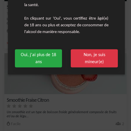
la santé.
Smoothie aux Fruits Secs
En cliquant sur 'Oui', vous certifiez être âgé(e)
Un smoothie gourmand au délicieux mélange de fruits secs, de noix et de lait.
C'est une...
de 18 ans ou plus et acceptez de consommer de
Facile
4
l'alcool de manière responsable.
,
,
,
,
sucre
glace
vanille
crème fraîche
eau
Oui, j'ai plus de 18
Non, je suis
ans
mineur(e)
Smoothie Fraise Citron
Un smoothie est un type de boisson froide généralement composée de fruits
et/ou de légu...
Facile
2