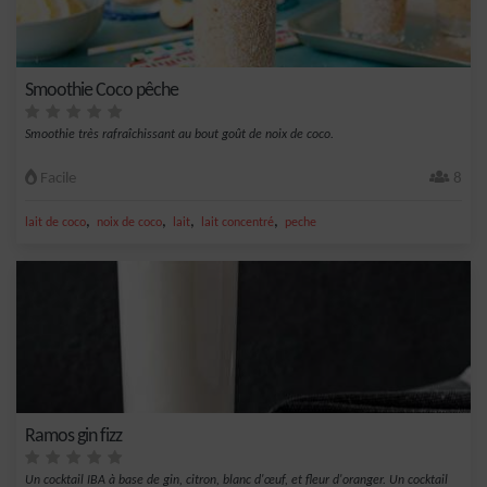
Smoothie Coco pêche
Smoothie très rafraîchissant au bout goût de noix de coco.
Facile
8
,
,
,
,
lait de coco
noix de coco
lait
lait concentré
peche
Ramos gin fizz
Un cocktail IBA à base de gin, citron, blanc d'œuf, et fleur d'oranger. Un cocktail