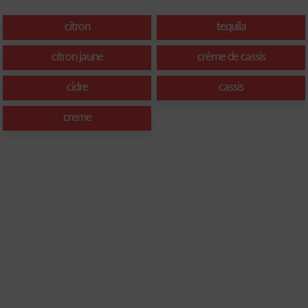
citron
tequila
citron jaune
crème de cassis
cidre
cassis
creme