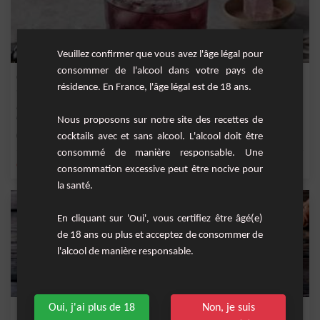
Veuillez confirmer que vous avez l'âge légal pour
consommer de l'alcool dans votre pays de
Cassisina Raffinée
résidence. En France, l'âge légal est de 18 ans.
La Cassisina Raffinée est un cocktail captivant qui mélange la douceur et la
richesse d...
Nous proposons sur notre site des recettes de
Facile
cocktails avec et sans alcool. L'alcool doit être
1
consommé de manière responsable. Une
,
,
,
,
citron
citron vert frais
vodka
crème de cassis
sucre
consommation excessive peut être nocive pour
la santé.
En cliquant sur 'Oui', vous certifiez être âgé(e)
de 18 ans ou plus et acceptez de consommer de
l'alcool de manière responsable.
Oui, j'ai plus de 18
Non, je suis
Kir breton