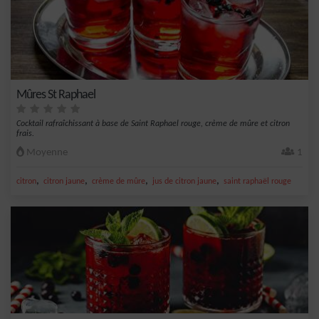
Mûres St Raphael
Cocktail rafraîchissant à base de Saint Raphael rouge, crème de mûre et citron
frais.
Moyenne
1
,
,
,
,
citron
citron jaune
crème de mûre
jus de citron jaune
saint raphaël rouge