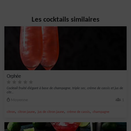
Les cocktails similaires
Orphée
Cocktail fruité élégant à base de champagne, triple sec, crème de cassis et jus de
citr...
Moyenne
1
,
,
,
,
citron
citron jaune
jus de citron jaune
crème de cassis
champagne