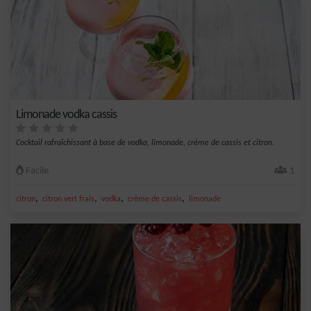
Limonade vodka cassis
Cocktail rafraîchissant à base de vodka, limonade, crème de cassis et citron.
Facile
1
,
,
,
,
citron
citron vert frais
vodka
crème de cassis
limonade