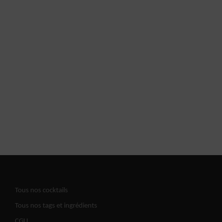
Tous nos cocktails
Tous nos tags et ingrédients
CGU