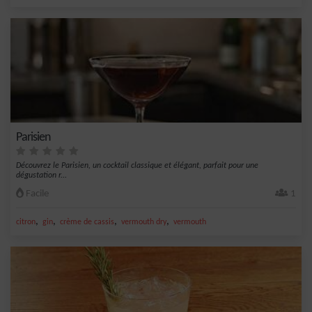
Parisien
Découvrez le Parisien, un cocktail classique et élégant, parfait pour une
dégustation r...
Facile
1
,
,
,
,
citron
gin
crème de cassis
vermouth dry
vermouth