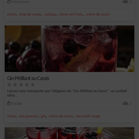
Moyenne
1
,
,
,
,
citron
sirop de canne
cachaça
citron vert frais
crème de cassis
Gin Pétillant au Cassis
Laissez-vous transporter par l'élégance du "Gin Pétillant au Cassis", un cocktail
rafra...
Facile
1
,
,
,
,
citron
eau gazeuse
gin
crème de cassis
vermouth rouge