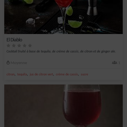
El Diablo
Cocktail fruité à base de tequila, de crème de cassis, de citron et de ginger ale.
Moyenne
1
,
,
,
,
citron
tequila
jus de citron vert
crème de cassis
sucre