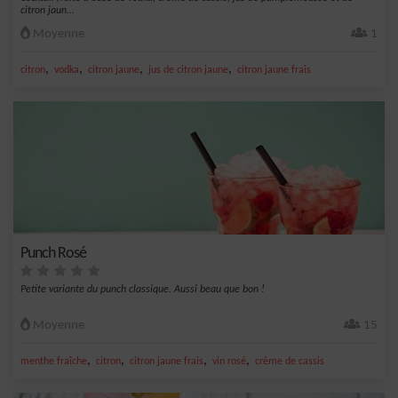
citron jaun...
Moyenne
1
,
,
,
,
citron
vodka
citron jaune
jus de citron jaune
citron jaune frais
Punch Rosé
Petite variante du punch classique. Aussi beau que bon !
Moyenne
15
,
,
,
,
menthe fraîche
citron
citron jaune frais
vin rosé
crème de cassis