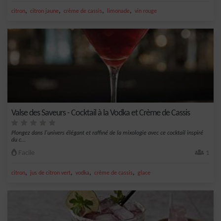
,
,
,
,
citron
citron jaune
crème de cassis
limonade
vin rouge
Valse des Saveurs - Cocktail à la Vodka et Crème de Cassis
Plongez dans l'univers élégant et raffiné de la mixologie avec ce cocktail inspiré
du c...
Facile
1
,
,
,
,
citron
jus de citron vert
vodka
crème de cassis
glace