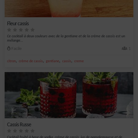
Fleur cassis
Ce cocktail à deux couleurs avec de la gentiane et de la crème de cassis est un
mélange...
Facile
1
,
,
,
,
citron
crème de cassis
gentiane
cassis
creme
Cassis Russe
Cocktail fruité à base de vodka, crème de cassis, jus de pamplemousse et de