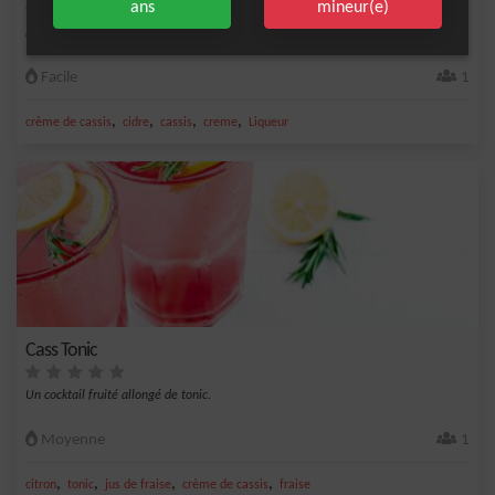
ans
mineur(e)
Le célèbre Kir breton très apprécié et si élégant.
Facile
1
,
,
,
,
crème de cassis
cidre
cassis
creme
Liqueur
Cass Tonic
Un cocktail fruité allongé de tonic.
Moyenne
1
,
,
,
,
citron
tonic
jus de fraise
crème de cassis
fraise