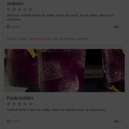
Vodkator
Délicieux cocktail à base de vodka, crème de cassis, jus de citron, pomme et
cranberry...
Facile
1
,
,
,
,
citron
vodka
crème de cassis
Jus de pomme
pomme
Purple bubbles
Cocktail fruité à base de vodka, crème de violette et jus de citron frais.
Facile
1