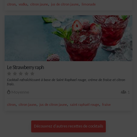
,
,
,
,
citron
vodka
citron jaune
jus de citron jaune
limonade
Le Strawberry raph
Cocktail rafraîchissant à base de Saint Raphael rouge, crème de fraise et citron
frais.
Moyenne
1
,
,
,
,
citron
citron jaune
jus de citron jaune
saint raphaël rouge
fraise
Découvrez d'autres recettes de cocktails