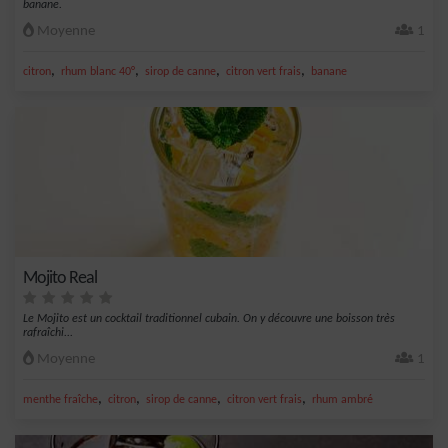
banane.
Moyenne
1
,
,
,
,
citron
rhum blanc 40°
sirop de canne
citron vert frais
banane
Mojito Real
Le Mojito est un cocktail traditionnel cubain. On y découvre une boisson très
rafraîchi...
Moyenne
1
,
,
,
,
menthe fraîche
citron
sirop de canne
citron vert frais
rhum ambré