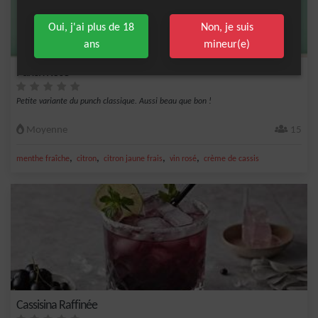
Oui, j'ai plus de 18
Non, je suis
ans
mineur(e)
Punch Rosé
Petite variante du punch classique. Aussi beau que bon !
Moyenne
15
,
,
,
,
menthe fraîche
citron
citron jaune frais
vin rosé
crème de cassis
Cassisina Raffinée