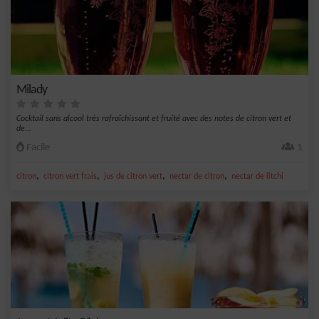
Milady
Cocktail sans alcool très rafraîchissant et fruité avec des notes de citron vert et
de...
Facile
1
,
,
,
,
citron
citron vert frais
jus de citron vert
nectar de citron
nectar de litchi