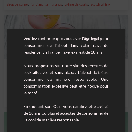
,
,
,
,
sirop de canne
jus d'ananas
ananas
crème de cassis
scotch whisky
Veuillez confirmer que vous avez l'âge légal pour
consommer de l'alcool dans votre pays de
résidence. En France, l'âge légal est de 18 ans.
Limonade vodka cassis
Nous proposons sur notre site des recettes de
cocktails avec et sans alcool. L'alcool doit être
Cocktail rafraîchissant à base de vodka, limonade, crème de cassis et citron.
consommé de manière responsable. Une
consommation excessive peut être nocive pour
Facile
1
la santé.
,
,
,
,
citron
citron vert frais
vodka
crème de cassis
limonade
En cliquant sur 'Oui', vous certifiez être âgé(e)
de 18 ans ou plus et acceptez de consommer de
l'alcool de manière responsable.