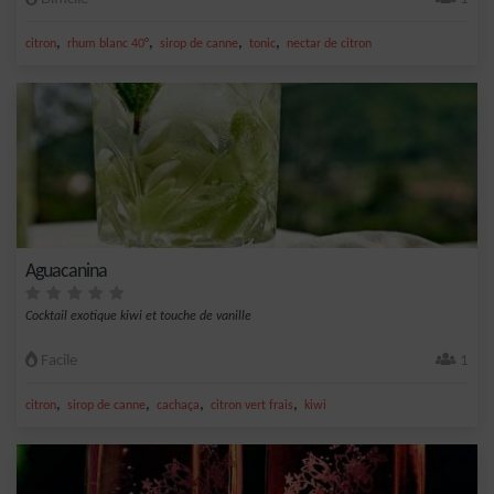
,
,
,
,
citron
rhum blanc 40°
sirop de canne
tonic
nectar de citron
Aguacanina
Cocktail exotique kiwi et touche de vanille
Facile
1
,
,
,
,
citron
sirop de canne
cachaça
citron vert frais
kiwi