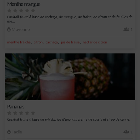
Menthe mangue
Cocktail fruité à base de cachaça, de mangue, de fraise, de citron et de feuilles de
me...
Moyenne
1
,
,
,
,
menthe fraîche
citron
cachaça
jus de fraise
nectar de citron
Pananas
Cocktail fruité à base de whisky, jus d'ananas, crème de cassis et sirop de canne.
Facile
1