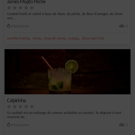
James Mojito Pêche
Cocktail fruité et coloré à base de rhum, de pêche, de fleur d'oranger, de citron
vert,...
Moyenne
1
,
,
,
,
menthe fraîche
citron
sirop de canne
orange
citron vert frais
Caïpirinha
Ce cocktail est un mélange de saveurs acidulées et sucrées. Se déguste à tout
moment de...
Moyenne
1