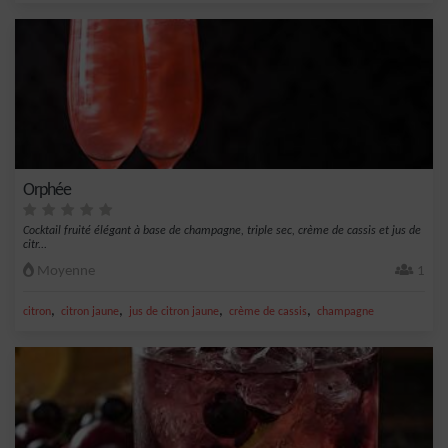
Orphée
Cocktail fruité élégant à base de champagne, triple sec, crème de cassis et jus de
citr...
Moyenne
1
,
,
,
,
citron
citron jaune
jus de citron jaune
crème de cassis
champagne