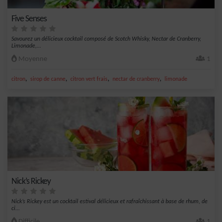
Five Senses
Savourez un délicieux cocktail composé de Scotch Whisky, Nectar de Cranberry,
Limonade,...
Moyenne
1
,
,
,
,
citron
sirop de canne
citron vert frais
nectar de cranberry
limonade
Nick’s Rickey
Nick’s Rickey est un cocktail estival délicieux et rafraîchissant à base de rhum, de
ci...
Difficile
1