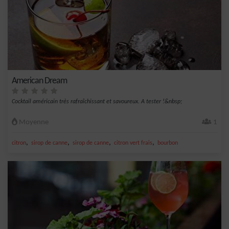
American Dream
Cocktail américain très rafraîchissant et savoureux. A tester !&nbsp;
Moyenne
1
,
,
,
,
citron
sirop de canne
sirop de canne
citron vert frais
bourbon