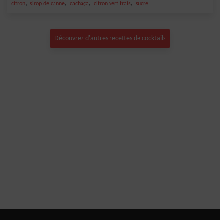
,
,
,
,
citron
sirop de canne
cachaça
citron vert frais
sucre
Découvrez d'autres recettes de cocktails