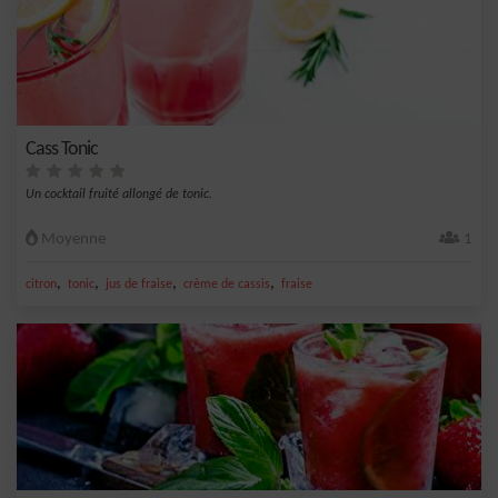
Cass Tonic
Un cocktail fruité allongé de tonic.
Moyenne
1
,
,
,
,
citron
tonic
jus de fraise
crème de cassis
fraise