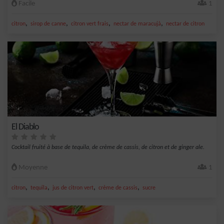
Facile
1
,
,
,
,
citron
sirop de canne
citron vert frais
nectar de maracujà
nectar de citron
El Diablo
Cocktail fruité à base de tequila, de crème de cassis, de citron et de ginger ale.
Moyenne
1
,
,
,
,
citron
tequila
jus de citron vert
crème de cassis
sucre