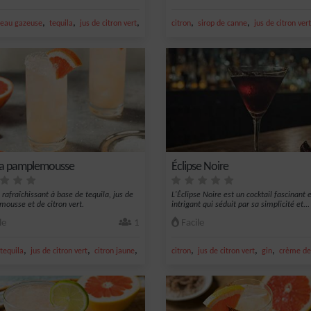
,
,
,
,
,
eau gazeuse
tequila
jus de citron vert
sirop d'agave
citron
sirop de canne
jus de citron vert
la pamplemousse
Éclipse Noire
 rafraîchissant à base de tequila, jus de
L'Éclipse Noire est un cocktail fascinant 
ousse et de citron vert.
intrigant qui séduit par sa simplicité et...
le
1
Facile
,
,
,
,
,
,
tequila
jus de citron vert
citron jaune
jus de pamplemousse
citron
jus de citron vert
gin
crème d