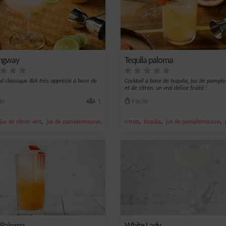
ngway
Tequila paloma
d classique IBA très apprécié à base de
Cocktail à base de tequila, jus de pamp
et de citron, un vrai délice fruité !
le
1
Facile
,
,
,
,
,
,
jus de citron vert
jus de pamplemousse
marasquin
citron
pamplemousse
tequila
jus de pamplemousse