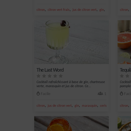
,
,
,
,
,
citron
citron vert frais
jus de citron vert
gin
vermouth dry
citron
The Last Word
Tequi
Cocktail rafraîchissant à base de gin, chartreuse
Cocktail
verte, marasquin et jus de citron. Ce...
pamplem
Facile
1
Faci
,
,
,
,
,
citron
jus de citron vert
gin
marasquin
cerise
citron