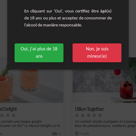
En cliquant sur 'Oui', vous certifiez être âgé(e)
de 18 ans ou plus et acceptez de consommer de
l'alcool de manière responsable.
Oui, j'ai plus de 18
Non, je suis
Les cocktails similaires
ans
mineur(e)
l Delight
Dillon Together
e prendre une longue gorgée
Un cocktail simple à préparer et à partag
hissante cet été? Le Mezcal Delight est la
base de pamplemousse, cranberry, ginge
le
1
Facile