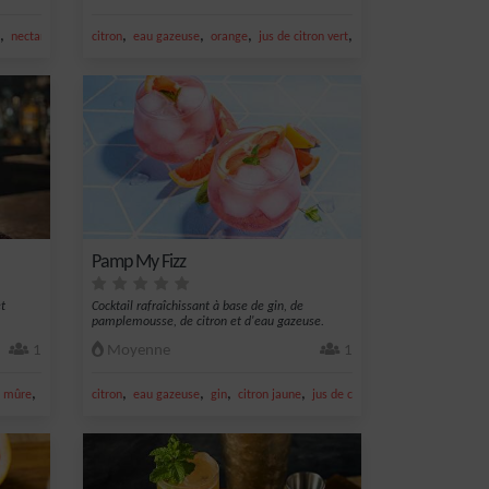
,
,
,
,
,
,
nectar de cranberry
citron
ginger ale
eau gazeuse
orange
jus de citron vert
jus d'orange
Pamp My Fizz
et
Cocktail rafraîchissant à base de gin, de
pamplemousse, de citron et d'eau gazeuse.
1
Moyenne
1
,
,
,
,
,
e mûre
mûre
citron
eau gazeuse
gin
citron jaune
jus de citron jaune