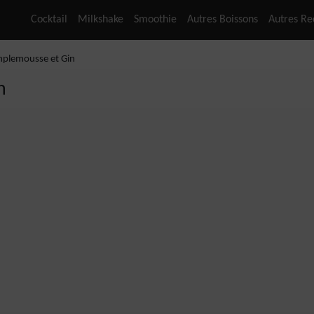
Cocktail
Milkshake
Smoothie
Autres Boissons
Autres Re
mplemousse et Gin
n