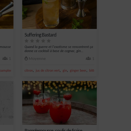
Suffering Bastard
lemousse
Quand la guerre et l'exotisme se rencontrent ça
donne ce cocktail à base de cognac, gin...
1
Moyenne
1
,
,
,
,
,
pamplemousse
jus de citron
citron
jus de citron vert
gin
ginger beer
bitter