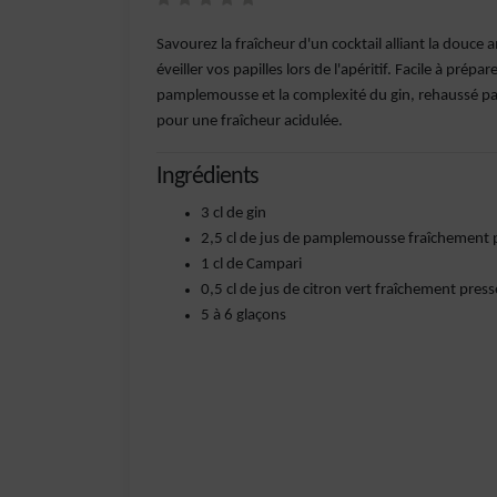
Savourez la fraîcheur d'un cocktail alliant la douc
éveiller vos papilles lors de l'apéritif. Facile à prépar
pamplemousse et la complexité du gin, rehaussé par
pour une fraîcheur acidulée.
Ingrédients
3 cl de gin
2,5 cl de jus de pamplemousse fraîchement 
1 cl de Campari
0,5 cl de jus de citron vert fraîchement press
5 à 6 glaçons