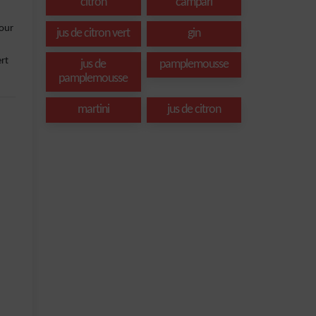
citron
campari
pour
jus de citron vert
gin
rt
jus de
pamplemousse
pamplemousse
martini
jus de citron