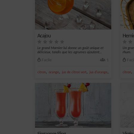
Acajou
Hemi
Le grand Marnier lui donne un goût unique et
Un gran
délicieux, tandis que les agrumes ajoutent...
rhum.
Facile
1
Faci
,
,
,
,
,
citron
orange
jus de citron vert
jus d'orange
gin
citron